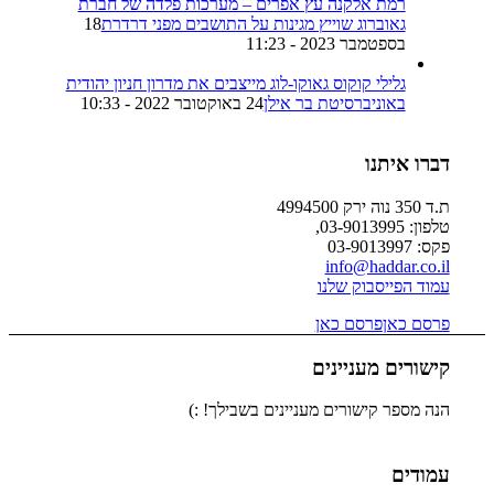
רמת אלקנה עץ אפרים – מערכות פלדה של חברת
גאוברוג שוייץ מגינות על התושבים מפני דרדרת
18
בספטמבר 2023 - 11:23
גלילי קוקוס גאוקו-לוג מייצבים את מדרון חניון יהודית
באוניברסיטת בר אילן
24 באוקטובר 2022 - 10:33
דברו איתנו
ת.ד 350 נוה ירק 4994500
טלפון: 03-9013995,
פקס: 03-9013997
info@haddar.co.il
עמוד הפייסבוק שלנו
פרסם כאן
פרסם כאן
קישורים מעניינים
הנה מספר קישורים מעניינים בשבילך! :)
עמודים