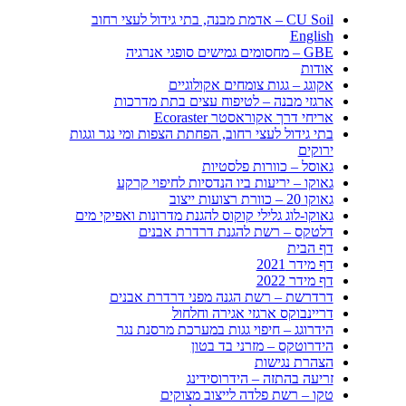
CU Soil – אדמת מבנה, בתי גידול לעצי רחוב
English
GBE – מחסומים גמישים סופגי אנרגיה
אודות
אקוגג – גגות צומחים אקולוגיים
ארגזי מבנה – לטיפוח עצים בתת מדרכות
אריחי דרך אקוראסטר Ecoraster
בתי גידול לעצי רחוב, הפחתת הצפות ומי נגר וגגות
ירוקים
גאוסל – כוורות פלסטיות
גאוקו – יריעות ביו הנדסיות לחיפוי קרקע
גאוקו 20 – כוורת רצועות ייצוב
גאוקו-לוג גלילי קוקוס להגנת מדרונות ואפיקי מים
דלטקס – רשת להגנת דרדרת אבנים
דף הבית
דף מידר 2021
דף מידר 2022
דרדרשת – רשת הגנה מפני דרדרת אבנים
דריינבוקס ארגזי אגירה וחלחול
הידרוגג – חיפוי גגות במערכת מרסנת נגר
הידרוטקס – מזרני בד בטון
הצהרת נגישות
זריעה בהתזה – הידרוסידינג
טקו – רשת פלדה לייצוב מצוקים