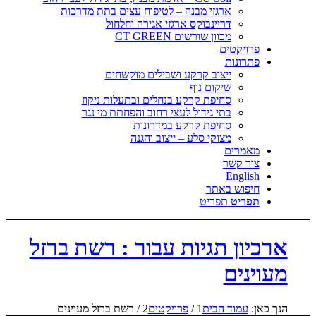
ארגזי מבנה – לטיפוח עצים בתת מדרכות
דריינבוקס ארגזי אגירה וחלחול
מכוון שורשים CT GREEN
פרויקטים
פתרונות
ייצוב קרקע ושבילים מוקשחים
שיקום נוף
סחיפת קרקע בנחלים ובתעלות ניקוז
בתי גידול לעצי רחוב והפחתת מי נגר
סחיפת קרקע במדרונות
מצוקי סלע – ייצוב והגנה
מאמרים
צור קשר
English
חיפוש באתר
תפריט
תפריט
ארכיון תגיות עבור : רשת ברזל
מעוינים
הנך כאן:
עמוד הבית
1
/
פרויקטים
2
/
רשת ברזל מעוינים