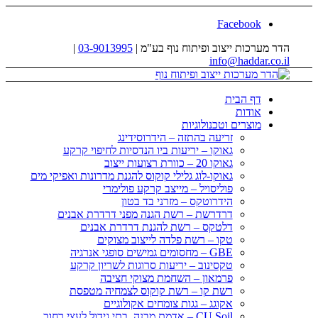
Facebook
הדר מערכות ייצוב ופיתוח נוף בע"מ |
03-9013995
|
info@haddar.co.il
דף הבית
אודות
מוצרים וטכנולוגיות
זריעה בהתזה – הידרוסידינג
גאוקו – יריעות ביו הנדסיות לחיפוי קרקע
גאוקו 20 – כוורת רצועות ייצוב
גאוקו-לוג גלילי קוקוס להגנת מדרונות ואפיקי מים
פוליסויל – מייצב קרקע פולימרי
הידרוטקס – מזרני בד בטון
דרדרשת – רשת הגנה מפני דרדרת אבנים
דלטקס – רשת להגנת דרדרת אבנים
טקו – רשת פלדה לייצוב מצוקים
GBE – מחסומים גמישים סופגי אנרגיה
טקסינוב – יריעות סרוגות לשריון קרקע
פרמאון – השחמת מצוקי חציבה
רשת קו – רשת קוקוס לצמחיה מטפסת
אקוגג – גגות צומחים אקולוגיים
CU Soil – אדמת מבנה, בתי גידול לעצי רחוב