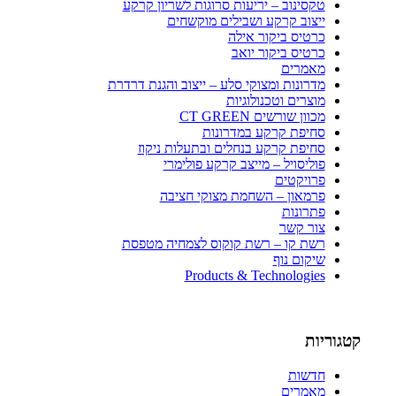
טקסינוב – יריעות סרוגות לשריון קרקע
ייצוב קרקע ושבילים מוקשחים
כרטיס ביקור אילה
כרטיס ביקור יואב
מאמרים
מדרונות ומצוקי סלע – ייצוב והגנת דרדרת
מוצרים וטכנולוגיות
מכוון שורשים CT GREEN
סחיפת קרקע במדרונות
סחיפת קרקע בנחלים ובתעלות ניקוז
פוליסויל – מייצב קרקע פולימרי
פרויקטים
פרמאון – השחמת מצוקי חציבה
פתרונות
צור קשר
רשת קו – רשת קוקוס לצמחיה מטפסת
שיקום נוף
Products & Technologies
קטגוריות
חדשות
מאמרים