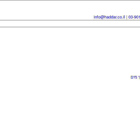
info@haddar.co.il
|
03-90
י מים