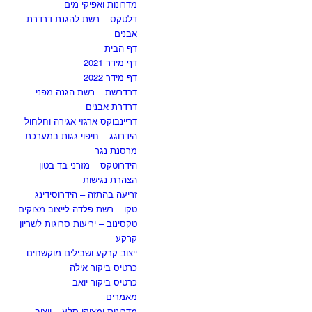
מדרונות ואפיקי מים
דלטקס – רשת להגנת דרדרת
אבנים
דף הבית
דף מידר 2021
דף מידר 2022
דרדרשת – רשת הגנה מפני
דרדרת אבנים
דריינבוקס ארגזי אגירה וחלחול
הידרוגג – חיפוי גגות במערכת
מרסנת נגר
הידרוטקס – מזרני בד בטון
הצהרת נגישות
זריעה בהתזה – הידרוסידינג
טקו – רשת פלדה לייצוב מצוקים
טקסינוב – יריעות סרוגות לשריון
קרקע
ייצוב קרקע ושבילים מוקשחים
כרטיס ביקור אילה
כרטיס ביקור יואב
מאמרים
מדרונות ומצוקי סלע – ייצוב