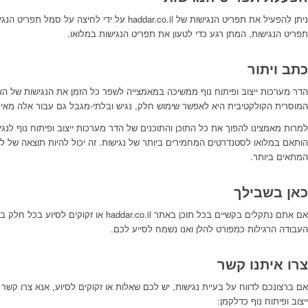
ניתן להפעיל את תפריט הנגישות של haddar.co.il על ידי
תפריט הנגישות, המתן רגע כדי לטעון את תפריט הנגישות במלואו.
כתב ויתור
הדר מערכות ייצוב ופיתוח נוף ממשיכה במאמצייה לשפר כל הזמן את הנגישות של הא
המוסרית הקולקטיבית היא לאפשר שימוש חלק, נגיש ובלתי-מגבל גם עבור אלה מאיתנ
למרות מאמצינו להפוך את כל התוכן והתוכנים של הדר מערכות ייצוב ופיתוח נוף לנגיש
הותאם במלואו לסטנדרטים המחמירים ביותר של נגישות. זה יכול להיות תוצאה של לא
המתאים ביותר.
כאן בשבילך
אם אתם נתקלים בקשיים בכל תוכן באתר addar.co.il
העבודה הרגילות כמפורט להלן ואנו נשמח לסייע לכם.
צרו איתנו קשר
אם ברצונכם לדווח על בעיית נגישות, יש לכם שאלות או זקוקים לסיוע, אנא צרו ק
ייצוב ופיתוח נוף כדלקמן: