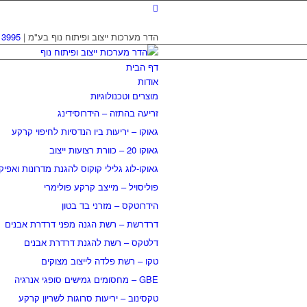
הדר מערכות ייצוב ופיתוח נוף בע"מ |
13995
דף הבית
אודות
מוצרים וטכנולוגיות
זריעה בהתזה – הידרוסידינג
גאוקו – יריעות ביו הנדסיות לחיפוי קרקע
גאוקו 20 – כוורת רצועות ייצוב
גאוקו-לוג גלילי קוקוס להגנת מדרונות ואפיק
פוליסויל – מייצב קרקע פולימרי
הידרוטקס – מזרני בד בטון
דרדרשת – רשת הגנה מפני דרדרת אבנים
דלטקס – רשת להגנת דרדרת אבנים
טקו – רשת פלדה לייצוב מצוקים
GBE – מחסומים גמישים סופגי אנרגיה
טקסינוב – יריעות סרוגות לשריון קרקע