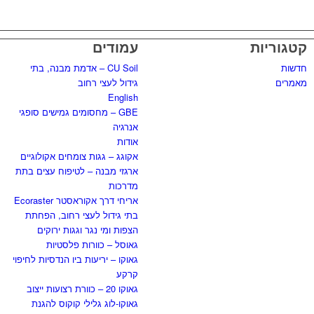
קטגוריות
עמודים
חדשות
CU Soil – אדמת מבנה, בתי
מאמרים
גידול לעצי רחוב
English
GBE – מחסומים גמישים סופגי
אנרגיה
אודות
אקוגג – גגות צומחים אקולוגיים
ארגזי מבנה – לטיפוח עצים בתת
מדרכות
אריחי דרך אקוראסטר Ecoraster
בתי גידול לעצי רחוב, הפחתת
הצפות ומי נגר וגגות ירוקים
גאוסל – כוורות פלסטיות
גאוקו – יריעות ביו הנדסיות לחיפוי
קרקע
גאוקו 20 – כוורת רצועות ייצוב
גאוקו-לוג גלילי קוקוס להגנת