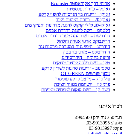
אריחי דרך אקוראסטר Ecoraster
גאוסל – כוורות פלסטיות
גאוקו – יריעות ביו הנדסיות לחיפוי קרקע
גאוקו 20 – כוורת רצועות ייצוב
גאוקו-לוג גלילי קוקוס להגנת מדרונות ואפיקי מים
דלטקס – רשת להגנת דרדרת אבנים
דרדרשת – רשת הגנה מפני דרדרת אבנים
דריינבוקס ארגזי אגירה וחלחול
הידרוגג – חיפוי גגות במערכת מרסנת נגר
הידרוטקס – מזרני בד בטון
זריעה בהתזה – הידרוסידינג
טקו – רשת פלדה לייצוב מצוקים
טקסינוב – יריעות סרוגות לשריון קרקע
מכוון שורשים CT GREEN
פוליסויל – מייצב קרקע פולימרי
פרמאון – השחמת מצוקי חציבה
רשת קו – רשת קוקוס לצמחיה מטפסת
דברו איתנו
ת.ד 350 נוה ירק 4994500
טלפון: 03-9013995,
פקס: 03-9013997
info@haddar.co.il