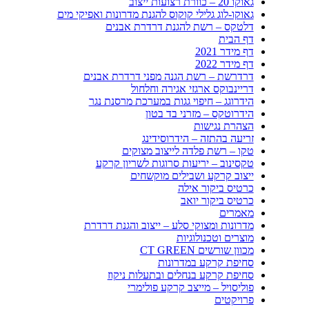
גאוקו 20 – כוורת רצועות ייצוב
גאוקו-לוג גלילי קוקוס להגנת מדרונות ואפיקי מים
דלטקס – רשת להגנת דרדרת אבנים
דף הבית
דף מידר 2021
דף מידר 2022
דרדרשת – רשת הגנה מפני דרדרת אבנים
דריינבוקס ארגזי אגירה וחלחול
הידרוגג – חיפוי גגות במערכת מרסנת נגר
הידרוטקס – מזרני בד בטון
הצהרת נגישות
זריעה בהתזה – הידרוסידינג
טקו – רשת פלדה לייצוב מצוקים
טקסינוב – יריעות סרוגות לשריון קרקע
ייצוב קרקע ושבילים מוקשחים
כרטיס ביקור אילה
כרטיס ביקור יואב
מאמרים
מדרונות ומצוקי סלע – ייצוב והגנת דרדרת
מוצרים וטכנולוגיות
מכוון שורשים CT GREEN
סחיפת קרקע במדרונות
סחיפת קרקע בנחלים ובתעלות ניקוז
פוליסויל – מייצב קרקע פולימרי
פרויקטים