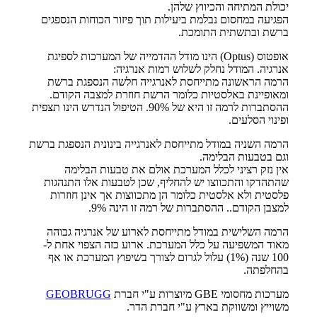
יכולת המתיחה והכיווץ שלהן.
הפגיעה במחסום נבלמת ביעילות תוך פיזור הכוחות הנספגים
ברשת ובתשתית התומכת.
אופטוס (Optus) הינו מודל ההדמייה של המערכות לספיגת
אנרגיה. המודל נחלק לשלוש רמות אנרגיה:
הרמה הראשונה מתייחסת לאנרגייה חלשה הנספגת ברשת
ומאופיינת באלסטיות כלומר הרשת חוזרת למצבה הקודם.
ההסתברות לרמה זו היא של 90%. הטיפול הנדרש הינו תצפית
ופינוי הסלעים.
הרמה השניה במודל מתייחסת לאנרגייה בינונית הנספגת ברשת
וגם בטבעות הבלימה.
אין נזק רציני לכלל המערכת אולם את טבעות הבלימה
שהתהדקו והתכווצו יש להחליף, שכן לטבעות אלו התנהגות
פלסטית ולא אלסטית כלומר הן מתכווצות אך אינן חוזרות
למצבן הקודם.. ההסתברות של רמה זו הינה 9%.
הרמה השלישית במודל מתייחסת לארוע של אנרגיה גבוהה
מאוד המשפיעה על כלל המערכת. ארוע כזה הצפוי אחת ל-
100 שנה (1%) עלול לגרום לצורך בשיפוץ המערכת או אף
בהחלפתה.
מערכות מחסומי GBE מיוצרות ע"י חברת
GEOBRUGG
משוייץ ומשווקת בארץ ע"י חברת הדר.