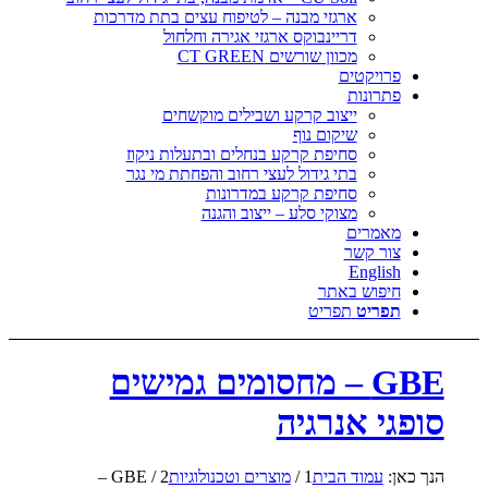
ארגזי מבנה – לטיפוח עצים בתת מדרכות
דריינבוקס ארגזי אגירה וחלחול
מכוון שורשים CT GREEN
פרויקטים
פתרונות
ייצוב קרקע ושבילים מוקשחים
שיקום נוף
סחיפת קרקע בנחלים ובתעלות ניקוז
בתי גידול לעצי רחוב והפחתת מי נגר
סחיפת קרקע במדרונות
מצוקי סלע – ייצוב והגנה
מאמרים
צור קשר
English
חיפוש באתר
תפריט
תפריט
GBE – מחסומים גמישים
סופגי אנרגיה
הנך כאן:
עמוד הבית
1
/
מוצרים וטכנולוגיות
2
/
GBE –