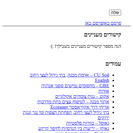
Please
leave
this
field
פרסם כאן
פרסם כאן
empty.
קישורים מעניינים
הנה מספר קישורים מעניינים בשבילך! :)
עמודים
CU Soil – אדמת מבנה, בתי גידול לעצי רחוב
English
GBE – מחסומים גמישים סופגי אנרגיה
אודות
אקוגג – גגות צומחים אקולוגיים
ארגזי מבנה – לטיפוח עצים בתת מדרכות
אריחי דרך אקוראסטר Ecoraster
בתי גידול לעצי רחוב, הפחתת הצפות ומי נגר וגגות
ירוקים
גאוסל – כוורות פלסטיות
גאוקו – יריעות ביו הנדסיות לחיפוי קרקע