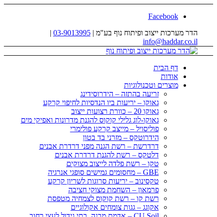
Facebook
הדר מערכות ייצוב ופיתוח נוף בע"מ |
03-9013995
|
info@haddar.co.il
דף הבית
אודות
מוצרים וטכנולוגיות
זריעה בהתזה – הידרוסידינג
גאוקו – יריעות ביו הנדסיות לחיפוי קרקע
גאוקו 20 – כוורת רצועות ייצוב
גאוקו-לוג גלילי קוקוס להגנת מדרונות ואפיקי מים
פוליסויל – מייצב קרקע פולימרי
הידרוטקס – מזרני בד בטון
דרדרשת – רשת הגנה מפני דרדרת אבנים
דלטקס – רשת להגנת דרדרת אבנים
טקו – רשת פלדה לייצוב מצוקים
GBE – מחסומים גמישים סופגי אנרגיה
טקסינוב – יריעות סרוגות לשריון קרקע
פרמאון – השחמת מצוקי חציבה
רשת קו – רשת קוקוס לצמחיה מטפסת
אקוגג – גגות צומחים אקולוגיים
CU Soil – אדמת מבנה, בתי גידול לעצי רחוב