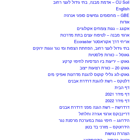
CU Soil – אדמת מבנה, בתי גידול לעצי רחוב
English
GBE – מחסומים גמישים סופגי אנרגיה
אודות
אקוגג – גגות צומחים אקולוגיים
ארגזי מבנה – לטיפוח עצים בתת מדרכות
אריחי דרך אקוראסטר Ecoraster
בתי גידול לעצי רחוב, הפחתת הצפות ומי נגר וגגות ירוקים
גאוסל – כוורות פלסטיות
גאוקו – יריעות ביו הנדסיות לחיפוי קרקע
גאוקו 20 – כוורת רצועות ייצוב
גאוקו-לוג גלילי קוקוס להגנת מדרונות ואפיקי מים
דלטקס – רשת להגנת דרדרת אבנים
דף הבית
דף מידר 2021
דף מידר 2022
דרדרשת – רשת הגנה מפני דרדרת אבנים
דריינבוקס ארגזי אגירה וחלחול
הידרוגג – חיפוי גגות במערכת מרסנת נגר
הידרוטקס – מזרני בד בטון
הצהרת נגישות
זריעה בהתזה – הידרוסידינג