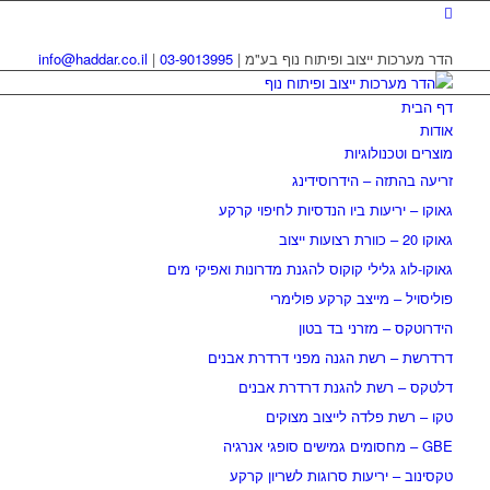
הדר מערכות ייצוב ופיתוח נוף בע"מ |
03-9013995
|
info@haddar.co.il
דף הבית
אודות
מוצרים וטכנולוגיות
זריעה בהתזה – הידרוסידינג
גאוקו – יריעות ביו הנדסיות לחיפוי קרקע
גאוקו 20 – כוורת רצועות ייצוב
גאוקו-לוג גלילי קוקוס להגנת מדרונות ואפיקי מים
פוליסויל – מייצב קרקע פולימרי
הידרוטקס – מזרני בד בטון
דרדרשת – רשת הגנה מפני דרדרת אבנים
דלטקס – רשת להגנת דרדרת אבנים
טקו – רשת פלדה לייצוב מצוקים
GBE – מחסומים גמישים סופגי אנרגיה
טקסינוב – יריעות סרוגות לשריון קרקע