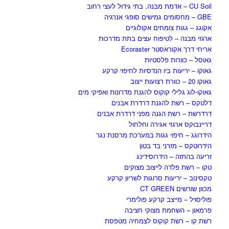
CU Soil – אדמת מבנה, בתי גידול לעצי רחוב
GBE – מחסומים גמישים סופגי אנרגיה
אקוגג – גגות צומחים אקולוגיים
ארגזי מבנה – לטיפוח עצים בתת מדרכות
אריחי דרך אקוראסטר Ecoraster
גאוסל – כוורות פלסטיות
גאוקו – יריעות ביו הנדסיות לחיפוי קרקע
גאוקו 20 – כוורת רצועות ייצוב
גאוקו-לוג גלילי קוקוס להגנת מדרונות ואפיקי מים
דלטקס – רשת להגנת דרדרת אבנים
דרדרשת – רשת הגנה מפני דרדרת אבנים
דריינבוקס ארגזי אגירה וחלחול
הידרוגג – חיפוי גגות במערכת מרסנת נגר
הידרוטקס – מזרני בד בטון
זריעה בהתזה – הידרוסידינג
טקו – רשת פלדה לייצוב מצוקים
טקסינוב – יריעות סרוגות לשריון קרקע
מכוון שורשים CT GREEN
פוליסויל – מייצב קרקע פולימרי
פרמאון – השחמת מצוקי חציבה
רשת קו – רשת קוקוס לצמחיה מטפסת