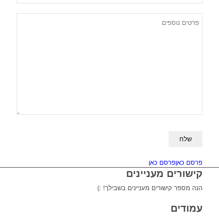
Please
leave
this
פרסם כאן
פרסם כאן
field
קישורים מעניינים
empty.
הנה מספר קישורים מעניינים בשבילך! :)
עמודים