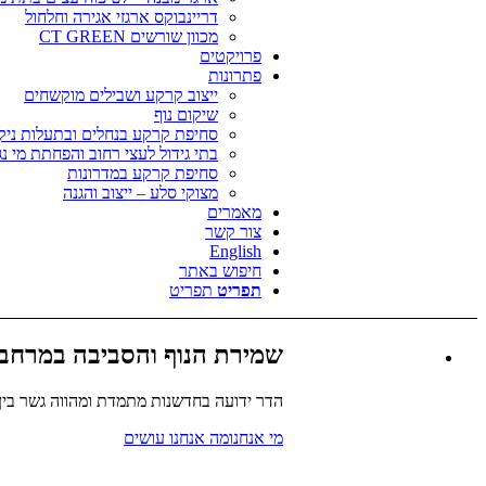
דריינבוקס ארגזי אגירה וחלחול
מכוון שורשים CT GREEN
פרויקטים
פתרונות
ייצוב קרקע ושבילים מוקשחים
שיקום נוף
סחיפת קרקע בנחלים ובתעלות ניקו
בתי גידול לעצי רחוב והפחתת מי נג
סחיפת קרקע במדרונות
מצוקי סלע – ייצוב והגנה
מאמרים
צור קשר
English
חיפוש באתר
תפריט
תפריט
שמירת הנוף והסביבה במרחב הע
הדר ידועה בחדשנות מתמדת ומהווה גשר בין צ
מי אנחנו
מה אנחנו עושים