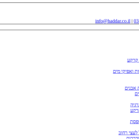
info@haddar.co.il
|
03
י קרקע
ות ואפיקי מים
 אבנים
ם
קרקע
פסת
דרכות