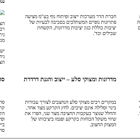
נגר
חברת הדר מערכות ייצוב ופיתוח נוף בע"מ מציעה
ה
פתרונות נופיים המשתלבים בסביבה לבעיות של
הצי
ם
יציבות כוללת כגון יציבות מדרונות, הקשחת
רבי
שבילים וכד'.
נית
מנש
יש 
גיד
הצל
מדרונות ומצוקי סלע – ייצוב והגנת דרדרת
סח
במקרים רבים מצוקי סלע הנחצבים לצורך עבודות
סחי
בינוי וסלילה אינם יציבים. לחץ הקרקע מצד אחד,
קרק
והחלל שנוצר בעקבות החציבה מצד שני, הפרו את
הקר
שיווי משקל הכוחות בקרקע ופגמו ביציבותו של
ופי
המצוק החצוב.
ביי
סחף