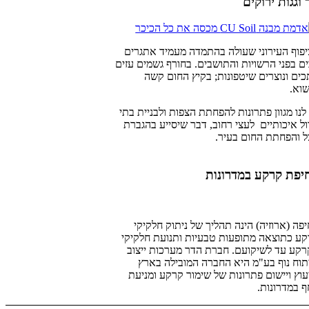
 וגגות ירוקים
פוף העירוני שעולה בהתמדה מעמיד אתגרים
ם בפני הרשויות והתושבים. בחורף גשמים עזים
כים ונוצרים שיטפונות; בקיץ החום קשה
וא.
לנו מגוון פתרונות להפחתת הצפות ולבניית בתי
ול איכותיים לעצי רחוב, דבר שיסייע בהגברת
 והפחתת החום בעיר.
יפת קרקע במדרונות
פה (ארוזיה) הינה תהליך של ניתוק חלקיקי
ע כתוצאה מתופעות טבעיות ותנועת חלקיקי
קע עד לשיקועם. חברת הדר מערכות ייצוב
תוח נוף בע"מ היא החברה המובילה בארץ
עוץ ויישום פתרונות של שימור קרקע ומניעת
 במדרונות.