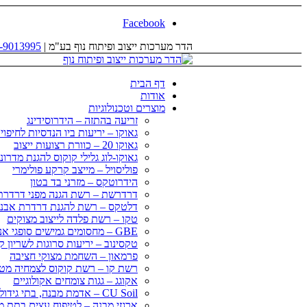
Facebook
הדר מערכות ייצוב ופיתוח נוף בע"מ |
-9013995
דף הבית
אודות
מוצרים וטכנולוגיות
זריעה בהתזה – הידרוסידינג
גאוקו – יריעות ביו הנדסיות לחיפו
גאוקו 20 – כוורת רצועות ייצוב
גאוקו-לוג גלילי קוקוס להגנת מדרונ
פוליסויל – מייצב קרקע פולימרי
הידרוטקס – מזרני בד בטון
דרדרשת – רשת הגנה מפני דרדרת
דלטקס – רשת להגנת דרדרת אבני
טקו – רשת פלדה לייצוב מצוקים
GBE – מחסומים גמישים סופגי אנרגיה
טקסינוב – יריעות סרוגות לשריון 
פרמאון – השחמת מצוקי חציבה
רשת קו – רשת קוקוס לצמחיה מט
אקוגג – גגות צומחים אקולוגיים
CU Soil – אדמת מבנה, בתי גידול לעצי רחוב
ארגזי מבנה – לטיפוח עצים בתת מ