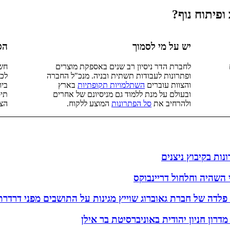
ופיתוח נוף?
יש על מי לסמוך
הס
לחברת הדר ניסיון רב שנים באספקת מוצרים
חשו
ופתרונות לעבודות תשתית ובניה. מנכ"ל החברה
לכן
והצוות עוברים
השתלמויות תקופתיות
בארץ
ביו
ובעולם על מנת ללמוד גם מניסיונם של אחרים
תיס
ולהרחיב את
סל הפתרונות
המוצע ללקוח.
הצו
ונות בקיבוץ ניצנים
 השהיה וחלחול דריינבוקס
לדה של חברת גאוברוג שוייץ מגינות על התושבים מפני דרדרת
מדרון חניון יהודית באוניברסיטת בר אילן