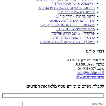
דריינבוקס ארגזי אגירה וחלחול
הידרוגג – חיפוי גגות במערכת מרסנת נגר
הידרוטקס – מזרני בד בטון
זריעה בהתזה – הידרוסידינג
טקו – רשת פלדה לייצוב מצוקים
טקסינוב – יריעות סרוגות לשריון קרקע
מכוון שורשים CT GREEN
פוליסויל – מייצב קרקע פולימרי
פרמאון – השחמת מצוקי חציבה
רשת קו – רשת קוקוס לצמחיה מטפסת
דברו איתנו
ת.ד 350 נוה ירק 4994500
טלפון: 03-9013995,
פקס: 03-9013997
info@haddar.co.il
עמוד הפייסבוק שלנו
לקבלת מפרטים ומידע נוסף מלאו את הפרטים