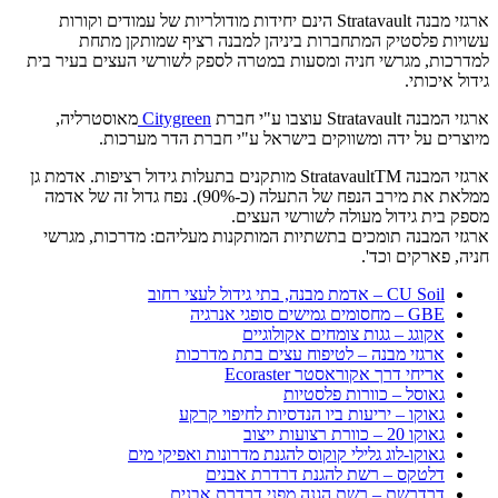
ארגזי מבנה Stratavault הינם יחידות מודולריות של עמודים וקורות
עשויות פלסטיק המתחברות ביניהן למבנה רציף שמותקן מתחת
למדרכות, מגרשי חניה ומסעות במטרה לספק לשורשי העצים בעיר בית
גידול איכותי.
ארגזי המבנה Stratavault עוצבו ע"י חברת
Citygreen
מאוסטרליה,
מיוצרים על ידה ומשווקים בישראל ע"י חברת הדר מערכות.
ארגזי המבנה StratavaultTM מותקנים בתעלות גידול רציפות. אדמת גן
ממלאת את מירב הנפח של התעלה (כ-90%). נפח גדול זה של אדמה
מספק בית גידול מעולה לשורשי העצים.
ארגזי המבנה תומכים בתשתיות המותקנות מעליהם: מדרכות, מגרשי
חניה, פארקים וכד'.
CU Soil – אדמת מבנה, בתי גידול לעצי רחוב
GBE – מחסומים גמישים סופגי אנרגיה
אקוגג – גגות צומחים אקולוגיים
ארגזי מבנה – לטיפוח עצים בתת מדרכות
אריחי דרך אקוראסטר Ecoraster
גאוסל – כוורות פלסטיות
גאוקו – יריעות ביו הנדסיות לחיפוי קרקע
גאוקו 20 – כוורת רצועות ייצוב
גאוקו-לוג גלילי קוקוס להגנת מדרונות ואפיקי מים
דלטקס – רשת להגנת דרדרת אבנים
דרדרשת – רשת הגנה מפני דרדרת אבנים