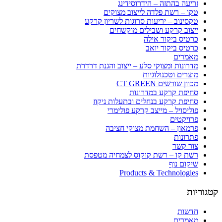
זריעה בהתזה – הידרוסידינג
טקו – רשת פלדה לייצוב מצוקים
טקסינוב – יריעות סרוגות לשריון קרקע
ייצוב קרקע ושבילים מוקשחים
כרטיס ביקור אילה
כרטיס ביקור יואב
מאמרים
מדרונות ומצוקי סלע – ייצוב והגנת דרדרת
מוצרים וטכנולוגיות
מכוון שורשים CT GREEN
סחיפת קרקע במדרונות
סחיפת קרקע בנחלים ובתעלות ניקוז
פוליסויל – מייצב קרקע פולימרי
פרויקטים
פרמאון – השחמת מצוקי חציבה
פתרונות
צור קשר
רשת קו – רשת קוקוס לצמחיה מטפסת
שיקום נוף
Products & Technologies
קטגוריות
חדשות
מאמרים