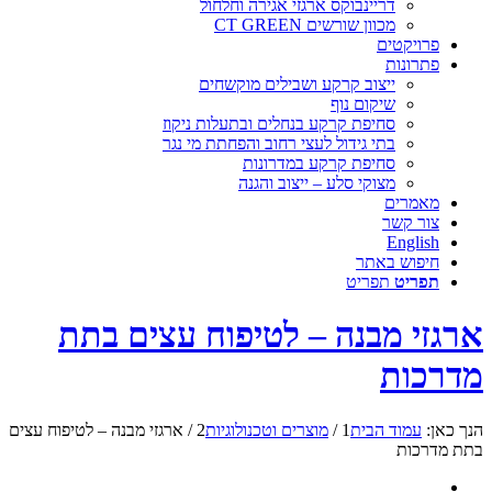
דריינבוקס ארגזי אגירה וחלחול
מכוון שורשים CT GREEN
פרויקטים
פתרונות
ייצוב קרקע ושבילים מוקשחים
שיקום נוף
סחיפת קרקע בנחלים ובתעלות ניקוז
בתי גידול לעצי רחוב והפחתת מי נגר
סחיפת קרקע במדרונות
מצוקי סלע – ייצוב והגנה
מאמרים
צור קשר
English
חיפוש באתר
תפריט
תפריט
ארגזי מבנה – לטיפוח עצים בתת
מדרכות
הנך כאן:
עמוד הבית
1
/
מוצרים וטכנולוגיות
2
/
ארגזי מבנה – לטיפוח עצים
בתת מדרכות