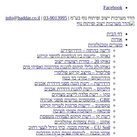
Facebook
הדר מערכות ייצוב ופיתוח נוף בע"מ |
03-9013995
|
info@haddar.co.il
דף הבית
אודות
מוצרים וטכנולוגיות
זריעה בהתזה – הידרוסידינג
גאוקו – יריעות ביו הנדסיות לחיפוי קרקע
גאוקו 20 – כוורת רצועות ייצוב
גאוקו-לוג גלילי קוקוס להגנת מדרונות ואפיקי מים
פוליסויל – מייצב קרקע פולימרי
הידרוטקס – מזרני בד בטון
דרדרשת – רשת הגנה מפני דרדרת אבנים
דלטקס – רשת להגנת דרדרת אבנים
טקו – רשת פלדה לייצוב מצוקים
GBE – מחסומים גמישים סופגי אנרגיה
טקסינוב – יריעות סרוגות לשריון קרקע
פרמאון – השחמת מצוקי חציבה
רשת קו – רשת קוקוס לצמחיה מטפסת
אקוגג – גגות צומחים אקולוגיים
CU Soil – אדמת מבנה, בתי גידול לעצי רחוב
ארגזי מבנה – לטיפוח עצים בתת מדרכות