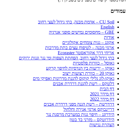
עמודים
CU Soil – אדמת מבנה, בתי גידול לעצי רחוב
English
GBE – מחסומים גמישים סופגי אנרגיה
אודות
אקוגג – גגות צומחים אקולוגיים
ארגזי מבנה – לטיפוח עצים בתת מדרכות
אריחי דרך אקוראסטר Ecoraster
בתי גידול לעצי רחוב, הפחתת הצפות ומי נגר וגגות ירוקים
גאוסל – כוורות פלסטיות
גאוקו – יריעות ביו הנדסיות לחיפוי קרקע
גאוקו 20 – כוורת רצועות ייצוב
גאוקו-לוג גלילי קוקוס להגנת מדרונות ואפיקי מים
דלטקס – רשת להגנת דרדרת אבנים
דף הבית
דף מידר 2021
דף מידר 2022
דרדרשת – רשת הגנה מפני דרדרת אבנים
דריינבוקס ארגזי אגירה וחלחול
הידרוגג – חיפוי גגות במערכת מרסנת נגר
הידרוטקס – מזרני בד בטון
הצהרת נגישות