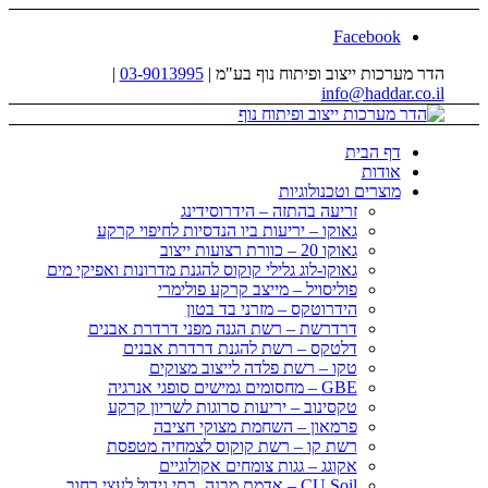
Facebook
הדר מערכות ייצוב ופיתוח נוף בע"מ |
03-9013995
|
info@haddar.co.il
דף הבית
אודות
מוצרים וטכנולוגיות
זריעה בהתזה – הידרוסידינג
גאוקו – יריעות ביו הנדסיות לחיפוי קרקע
גאוקו 20 – כוורת רצועות ייצוב
גאוקו-לוג גלילי קוקוס להגנת מדרונות ואפיקי מים
פוליסויל – מייצב קרקע פולימרי
הידרוטקס – מזרני בד בטון
דרדרשת – רשת הגנה מפני דרדרת אבנים
דלטקס – רשת להגנת דרדרת אבנים
טקו – רשת פלדה לייצוב מצוקים
GBE – מחסומים גמישים סופגי אנרגיה
טקסינוב – יריעות סרוגות לשריון קרקע
פרמאון – השחמת מצוקי חציבה
רשת קו – רשת קוקוס לצמחיה מטפסת
אקוגג – גגות צומחים אקולוגיים
CU Soil – אדמת מבנה, בתי גידול לעצי רחוב