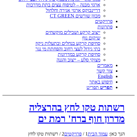
ארגזי מבנה – לטיפוח עצים בתת מדרכות
דריינבוקס ארגזי אגירה וחלחול
מכוון שורשים CT GREEN
פרויקטים
פתרונות
ייצוב קרקע ושבילים מוקשחים
שיקום נוף
סחיפת קרקע בנחלים ובתעלות ניקוז
בתי גידול לעצי רחוב והפחתת מי נגר
סחיפת קרקע במדרונות
מצוקי סלע – ייצוב והגנה
מאמרים
צור קשר
English
חיפוש באתר
תפריט
תפריט
רשתות טקו לחץ בהרצליה
מדרון חוף ברח' רמת ים
הנך כאן:
עמוד הבית
1
/
פרויקטים
2
/
רשתות טקו לחץ