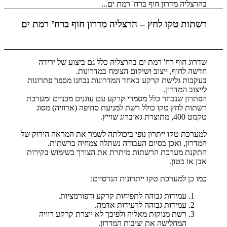
בהרצליה מדרון חוף ברח' רמת ים...
רשתות טקו לחץ – הרצליה מדרון חוף ברח’ רמת ים
שדרוג חוף רח' רמת ים בהרצליה כלל גם ביצוע של ירידה
חדשה לחוף, ייצוב ושיקום הצומח במדרונות.
בעקבות גלישת קרקע באחד המדרונות נבחנו מספר פתרונות
לייצוב המדרון.
הפתרון שנבחר כלל מסמרי קרקע עם עוגנים מכניים ומערכת
רשתות לחץ טקו כולל רשת למניעת סחיפה (ארוזיה) מסוג
טקמט 400, מתוצרת גאוברוג שוייץ.
למערכת טקו ייתרון נופי ביכולתה לשמר את המראה הירוק של
המדרון, ואכן בסיום העבודה נשתלה צמחיה ברשתות.
התקנת מערכת הרשתות מיתרת את הצורך בשימוש בקירות
אבן או בטון.
כמו כן למערכת טקו ייתרונות הנדסיים:
עמידות גבוהה לתפיחות קרקע ודפורמציות.
עמידות גבוהה לרעידות אדמה.
רשת מנוקזת מאליה ולפיכך לא יוצרת קרקע רוויה
המחלישה את יציבות המדרון.