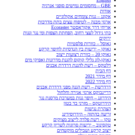
English
GBE – מחסומים גמישים סופגי אנרגיה
אודות
אקוגג – גגות צומחים אקולוגיים
ארגזי מבנה – לטיפוח עצים בתת מדרכות
אריחי דרך אקוראסטר Ecoraster
בתי גידול לעצי רחוב, הפחתת הצפות ומי נגר וגגות
ירוקים
גאוסל – כוורות פלסטיות
גאוקו – יריעות ביו הנדסיות לחיפוי קרקע
גאוקו 20 – כוורת רצועות ייצוב
גאוקו-לוג גלילי קוקוס להגנת מדרונות ואפיקי מים
דלטקס – רשת להגנת דרדרת אבנים
דף הבית
דף מידר 2021
דף מידר 2022
דרדרשת – רשת הגנה מפני דרדרת אבנים
דריינבוקס ארגזי אגירה וחלחול
הידרוגג – חיפוי גגות במערכת מרסנת נגר
הידרוטקס – מזרני בד בטון
הצהרת נגישות
זריעה בהתזה – הידרוסידינג
טקו – רשת פלדה לייצוב מצוקים
טקסינוב – יריעות סרוגות לשריון קרקע
ייצוב קרקע ושבילים מוקשחים