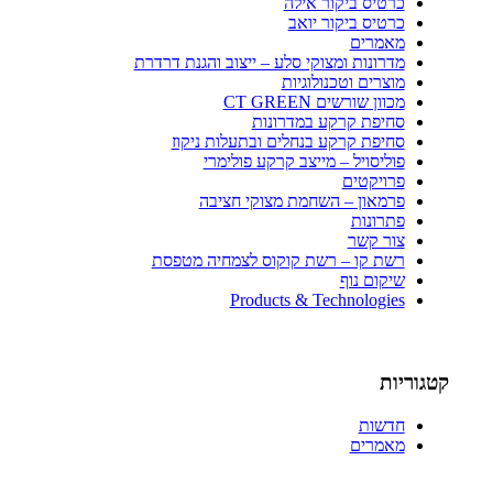
כרטיס ביקור אילה
כרטיס ביקור יואב
מאמרים
מדרונות ומצוקי סלע – ייצוב והגנת דרדרת
מוצרים וטכנולוגיות
מכוון שורשים CT GREEN
סחיפת קרקע במדרונות
סחיפת קרקע בנחלים ובתעלות ניקוז
פוליסויל – מייצב קרקע פולימרי
פרויקטים
פרמאון – השחמת מצוקי חציבה
פתרונות
צור קשר
רשת קו – רשת קוקוס לצמחיה מטפסת
שיקום נוף
Products & Technologies
קטגוריות
חדשות
מאמרים