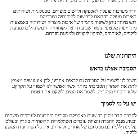
סולל בונה, שפיר הנדסה, דניה סיבוס, ורבים אחרים.
הדר מערכות פועלת לאספקה וליישום מוצרים, טכנולוגיות ושירותים
באיכות מעולה בהתאם לדרישות לקוחותיה וצורכיהם.
דגש מיוחד ניתן לשיפור מתמיד של איכות מוצריה ושירותיה באמצעות
מתן ייעוץ מקצועי, ניטור שביעות רצון לקוחותיה, גיבוש נהלים למניעת
ליקויים, לאיתורם, לתיקון ליקויים ולמניעת חזרתם.
היתרונות שלנו
הסביבה אצלנו בראש
חשוב לנו לשמור על הסביבה גם לבאים אחרינו, לכן אנו עושים מאמץ
לתת את הפתרון הסביבתי ביותר אשר יאפשר לנו לשמור על הקרקע
שלא תיסחף ממקומה, לשמר את המים ולשקם את הצומח.
יש על מי לסמוך
לחברת הדר ניסיון רב שנים באספקת מוצרים ופתרונות לעבודות תשתית
ובניה. מנכל החברה והצוות עוברים השתלמויות תקופתיות בארץ ובעולם
על מנת ללמוד גם מניסיונם של אחרים ולהרחיב את סל הפתרונות המוצע
ללקוח.