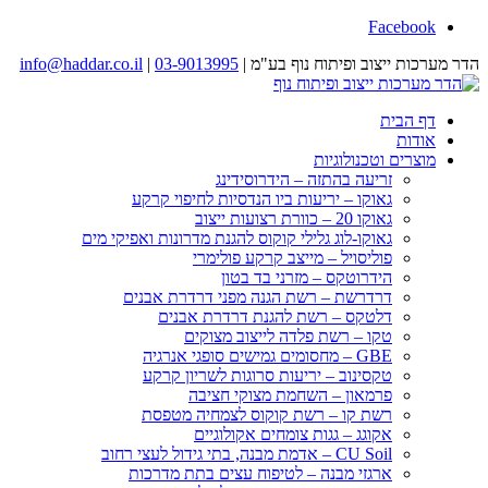
Facebook
הדר מערכות ייצוב ופיתוח נוף בע"מ |
03-9013995
|
info@haddar.co.il
דף הבית
אודות
מוצרים וטכנולוגיות
זריעה בהתזה – הידרוסידינג
גאוקו – יריעות ביו הנדסיות לחיפוי קרקע
גאוקו 20 – כוורת רצועות ייצוב
גאוקו-לוג גלילי קוקוס להגנת מדרונות ואפיקי מים
פוליסויל – מייצב קרקע פולימרי
הידרוטקס – מזרני בד בטון
דרדרשת – רשת הגנה מפני דרדרת אבנים
דלטקס – רשת להגנת דרדרת אבנים
טקו – רשת פלדה לייצוב מצוקים
GBE – מחסומים גמישים סופגי אנרגיה
טקסינוב – יריעות סרוגות לשריון קרקע
פרמאון – השחמת מצוקי חציבה
רשת קו – רשת קוקוס לצמחיה מטפסת
אקוגג – גגות צומחים אקולוגיים
CU Soil – אדמת מבנה, בתי גידול לעצי רחוב
ארגזי מבנה – לטיפוח עצים בתת מדרכות