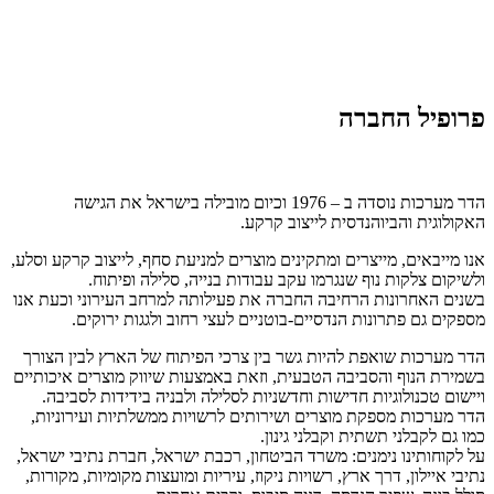
פרופיל החברה
הדר מערכות נוסדה ב – 1976 וכיום מובילה בישראל את הגישה
האקולוגית והביוהנדסית לייצוב קרקע.
אנו מייבאים, מייצרים ומתקינים מוצרים למניעת סחף, לייצוב קרקע וסלע,
ולשיקום צלקות נוף שנגרמו עקב עבודות בנייה, סלילה ופיתוח.
בשנים האחרונות הרחיבה החברה את פעילותה למרחב העירוני וכעת אנו
מספקים גם פתרונות הנדסיים-בוטניים לעצי רחוב ולגגות ירוקים.
הדר מערכות שואפת להיות גשר בין צרכי הפיתוח של הארץ לבין הצורך
בשמירת הנוף והסביבה הטבעית, וזאת באמצעות שיווק מוצרים איכותיים
ויישום טכנולוגיות חדישות וחדשניות לסלילה ולבניה בידידות לסביבה.
הדר מערכות מספקת מוצרים ושירותים לרשויות ממשלתיות ועירוניות,
כמו גם לקבלני תשתית וקבלני גינון.
על לקוחותינו נימנים: משרד הביטחון, רכבת ישראל, חברת נתיבי ישראל,
נתיבי איילון, דרך ארץ, רשויות ניקוז, עיריות ומועצות מקומיות, מקורות,