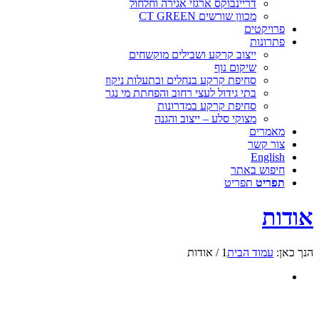
דריינבוקס ארגזי אגירה וחלחול
מכוון שורשים CT GREEN
פרויקטים
פתרונות
ייצוב קרקע ושבילים מוקשחים
שיקום נוף
סחיפת קרקע בנחלים ובתעלות ניקוז
בתי גידול לעצי רחוב והפחתת מי נגר
סחיפת קרקע במדרונות
מצוקי סלע – ייצוב והגנה
מאמרים
צור קשר
English
חיפוש באתר
תפריט
תפריט
אודות
הנך כאן:
עמוד הבית
1
/
אודות