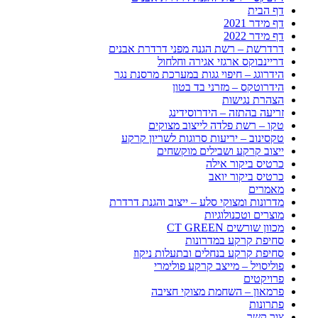
דף הבית
דף מידר 2021
דף מידר 2022
דרדרשת – רשת הגנה מפני דרדרת אבנים
דריינבוקס ארגזי אגירה וחלחול
הידרוגג – חיפוי גגות במערכת מרסנת נגר
הידרוטקס – מזרני בד בטון
הצהרת נגישות
זריעה בהתזה – הידרוסידינג
טקו – רשת פלדה לייצוב מצוקים
טקסינוב – יריעות סרוגות לשריון קרקע
ייצוב קרקע ושבילים מוקשחים
כרטיס ביקור אילה
כרטיס ביקור יואב
מאמרים
מדרונות ומצוקי סלע – ייצוב והגנת דרדרת
מוצרים וטכנולוגיות
מכוון שורשים CT GREEN
סחיפת קרקע במדרונות
סחיפת קרקע בנחלים ובתעלות ניקוז
פוליסויל – מייצב קרקע פולימרי
פרויקטים
פרמאון – השחמת מצוקי חציבה
פתרונות
צור קשר