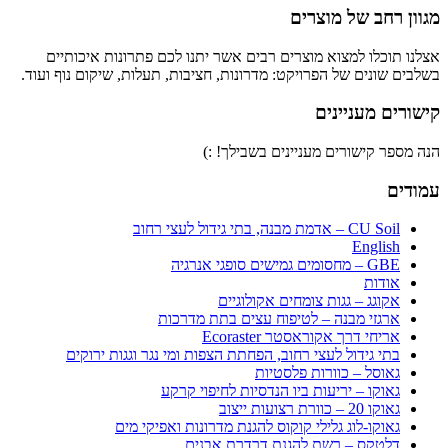
מגוון רחב של מוצרים
אצלנו תוכלו למצוא מוצרים רבים אשר יתנו לכם פתרונות איכותיים
בשלבים שונים של הפרויקט: מדרונות, חציבות, תעלות, שיקום נוף ועוד.
קישורים מעניינים
הנה מספר קישורים מעניינים בשבילך! :)
עמודים
CU Soil – אדמת מבנה, בתי גידול לעצי רחוב
English
GBE – מחסומים גמישים סופגי אנרגיה
אודות
אקוגג – גגות צומחים אקולוגיים
ארגזי מבנה – לטיפוח עצים בתת מדרכות
אריחי דרך אקוראסטר Ecoraster
בתי גידול לעצי רחוב, הפחתת הצפות ומי נגר וגגות ירוקים
גאוסל – כוורות פלסטיות
גאוקו – יריעות ביו הנדסיות לחיפוי קרקע
גאוקו 20 – כוורת רצועות ייצוב
גאוקו-לוג גלילי קוקוס להגנת מדרונות ואפיקי מים
דלטקס – רשת להגנת דרדרת אבנים