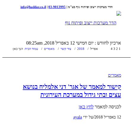
הדר מערכות ייצוב ופיתוח נוף בע"מ |
03-9013995
|
info@haddar.co.il
ארכיון לחודש : יום חמישי 12 באפריל 2018, 08:25am
1
2
3
4
אפריל
/
2018
/
צור קשר
/
מאמרים
/
עמוד הבית
הנך כאן:
מאמרים
קישור למאמר של אגר' דני אלמליח בנושא
עצים ובתי גידול במערכת העירונית
לכניסה למאמר
לחץ כאן
/
12 באפריל 2018
על ידי
ayala