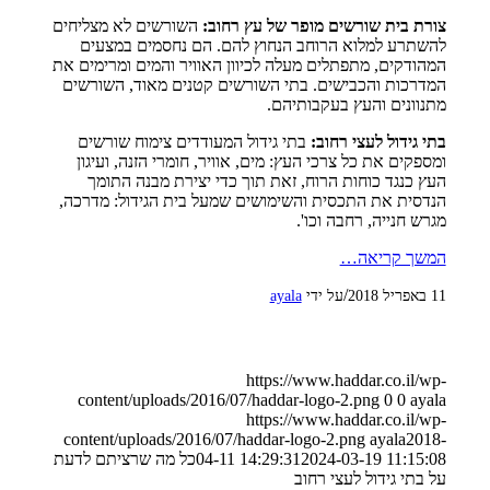
צורת בית שורשים מופר של עץ רחוב:
השורשים לא מצליחים
להשתרע למלוא הרוחב הנחוץ להם. הם נחסמים במצעים
המהודקים, מתפתלים מעלה לכיוון האוויר והמים ומרימים את
המדרכות והכבישים. בתי השורשים קטנים מאוד, השורשים
מתנוונים והעץ בעקבותיהם.
בתי גידול לעצי רחוב:
בתי גידול המעודדים צימוח שורשים
ומספקים את כל צרכי העץ: מים, אוויר, חומרי הזנה, ועיגון
העץ כנגד כוחות הרוח, זאת תוך כדי יצירת מבנה התומך
הנדסית את התכסית והשימושים שמעל בית הגידול: מדרכה,
מגרש חנייה, רחבה וכו'.
המשך קריאה…
/
11 באפריל 2018
על ידי
ayala
https://www.haddar.co.il/wp-
content/uploads/2016/07/haddar-logo-2.png
0
0
ayala
https://www.haddar.co.il/wp-
content/uploads/2016/07/haddar-logo-2.png
ayala
2018-
2024-03-19 11:15:08
04-11 14:29:31
כל מה שרציתם לדעת
על בתי גידול לעצי רחוב