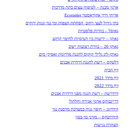
ארגזי מבנה – לטיפוח עצים בתת מדרכות
אריחי דרך אקוראסטר Ecoraster
בתי גידול לעצי רחוב, הפחתת הצפות ומי נגר וגגות ירוקים
גאוסל – כוורות פלסטיות
גאוקו – יריעות ביו הנדסיות לחיפוי קרקע
גאוקו 20 – כוורת רצועות ייצוב
גאוקו-לוג גלילי קוקוס להגנת מדרונות ואפיקי מים
דלטקס – רשת להגנת דרדרת אבנים
דף הבית
דף מידר 2021
דף מידר 2022
דרדרשת – רשת הגנה מפני דרדרת אבנים
דריינבוקס ארגזי אגירה וחלחול
הידרוגג – חיפוי גגות במערכת מרסנת נגר
הידרוטקס – מזרני בד בטון
הצהרת נגישות