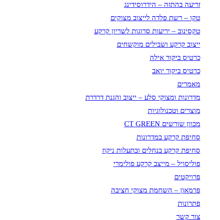
זריעה בהתזה – הידרוסידינג
טקו – רשת פלדה לייצוב מצוקים
טקסינוב – יריעות סרוגות לשריון קרקע
ייצוב קרקע ושבילים מוקשחים
כרטיס ביקור אילה
כרטיס ביקור יואב
מאמרים
מדרונות ומצוקי סלע – ייצוב והגנת דרדרת
מוצרים וטכנולוגיות
מכוון שורשים CT GREEN
סחיפת קרקע במדרונות
סחיפת קרקע בנחלים ובתעלות ניקוז
פוליסויל – מייצב קרקע פולימרי
פרויקטים
פרמאון – השחמת מצוקי חציבה
פתרונות
צור קשר