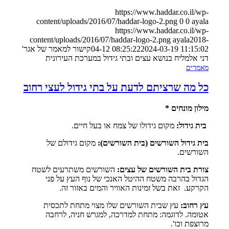
https://www.haddar.co.il/wp-
content/uploads/2016/07/haddar-logo-2.png
0
0
ayala
https://www.haddar.co.il/wp-
content/uploads/2016/07/haddar-logo-2.png
ayala
2018-
2024-03-19 11:15:02
04-12 08:25:22
קישור למאמר של אגר'
דני אלמליח בנושא עצים ובתי גידול במערכת העירונית
מאמרים
כל מה שרציתם לדעת על בתי גידול לעצי רחוב
מילון מונחים *
בית גידול:
מקום גידולו של צמח או בעל חיים.
בית גידול השורשים (בית השורשים):
מקום גידולם של
השורשים.
צורת בית השורשים של עצים:
השורשים משתרעים לשטח
הגדול בהרבה משטח ההיטל האנכי של נוף העץ על פני
הקרקע. זאת בשל זמינות האוויר והמים באזור זה.
עץ רחוב:
עץ שבית השורשים שלו מצוי מתחת לתכסית
אטומה. לדוגמה: מתחת למדרכה, למגרש חניה, לרחבה
מרוצפת וכו'.