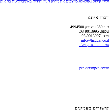
גלילי קוקוס גאוקו-לוג מייצבים את מדרון חניון יהודית באוניברסיטת בר אילן
דברו איתנו
ת.ד 350 נוה ירק 4994500
טלפון: 03-9013995,
פקס: 03-9013997
info@haddar.co.il
עמוד הפייסבוק שלנו
פרסם כאן
פרסם כאן
קישורים מעניינים