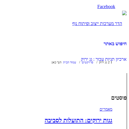
Facebook
חיפוש באתר
ארכיון תגיות עבור : גג ירוק
1
2
גג ירוק
/
פרויקטים
/
עמוד הבית
הנך כאן:
פוסטים
מאמרים
גגות ירוקים: התועלות לסביבה