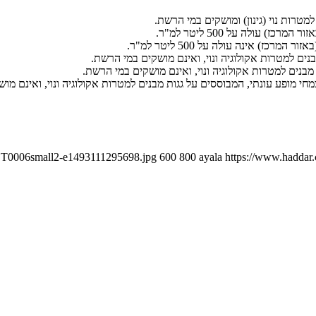
PICT0006small2-e1493111295698.jpg
600
800
ayala
https://www.haddar.