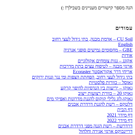
הנה מספר קישורים מעניינים בשבילך! :)
עמודים
CU Soil – אדמת מבנה, בתי גידול לעצי רחוב
English
GBE – מחסומים גמישים סופגי אנרגיה
אודות
אקוגג – גגות צומחים אקולוגיים
ארגזי מבנה – לטיפוח עצים בתת מדרכות
אריחי דרך אקוראסטר Ecoraster
בתי גידול לעצי רחוב, הפחתת הצפות ומי נגר וגגות ירוקים
גאוסל – כוורות פלסטיות
גאוקו – יריעות ביו הנדסיות לחיפוי קרקע
גאוקו 20 – כוורת רצועות ייצוב
גאוקו-לוג גלילי קוקוס להגנת מדרונות ואפיקי מים
דלטקס – רשת להגנת דרדרת אבנים
דף הבית
דף מידר 2021
דף מידר 2022
דרדרשת – רשת הגנה מפני דרדרת אבנים
דריינבוקס ארגזי אגירה וחלחול