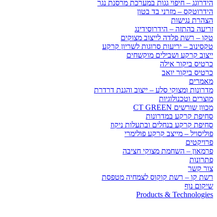
הידרוגג – חיפוי גגות במערכת מרסנת נגר
הידרוטקס – מזרני בד בטון
הצהרת נגישות
זריעה בהתזה – הידרוסידינג
טקו – רשת פלדה לייצוב מצוקים
טקסינוב – יריעות סרוגות לשריון קרקע
ייצוב קרקע ושבילים מוקשחים
כרטיס ביקור אילה
כרטיס ביקור יואב
מאמרים
מדרונות ומצוקי סלע – ייצוב והגנת דרדרת
מוצרים וטכנולוגיות
מכוון שורשים CT GREEN
סחיפת קרקע במדרונות
סחיפת קרקע בנחלים ובתעלות ניקוז
פוליסויל – מייצב קרקע פולימרי
פרויקטים
פרמאון – השחמת מצוקי חציבה
פתרונות
צור קשר
רשת קו – רשת קוקוס לצמחיה מטפסת
שיקום נוף
Products & Technologies