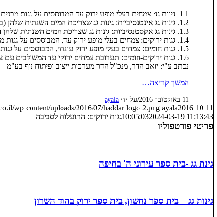
1.1. גינות גג: צמחים בעלי מופע ירוק עד המבוססים על גגות מבנים למטרות נוי (גינון) ומושקים במי הרשת.
1.2. גינות גג אינטנסיביות: גינות גג שצריכת המים השנתית שלהן (באזור המרכז) עולה על 500 ליטר למ"ר.
1.3. גינות גג אקסטנסיביות: גינות גג שצריכת המים השנתית שלהן (באזור המרכז) אינה עולה על 500 ליטר למ"ר.
1.4. גגות ירוקים: צמחים בעלי מופע ירוק עד, המבוססים על גגות מבנים למטרות אקולוגיה ונוי, ואינם מושקים במי הרשת.
1.5. גגות חומים: צמחים בעלי מופע ירוק עונתי, המבוססים על גגות מבנים למטרות אקולוגיה ונוי, ואינם מושקים במי הרשת.
1.6. גגות ירוקים-חומים: תערובת צמחים ירוקי עד המשולבים עם צמחי מופע עונתי, המבוססים על גגות מבנים למטרות אקולוגיה ונוי, ואינם מושקים במי הרשת.
נכתב ע"י: יואב הדר, מנכ"ל הדר מערכות ייצוב ופיתוח נוף בע"מ
המשך קריאה…
/
11 באוקטובר 2016
על ידי
ayala
co.il/wp-content/uploads/2016/07/haddar-logo-2.png
ayala
2016-10-11
2024-03-19 11:13:43
10:05:03
גגות ירוקים: התועלות לסביבה
פריטי פורטפוליו
גינת גג -בית ספר עירוני ה' בחיפה
גינות גג – בית ספר נחשון, בית ספר ירוק בהוד השרון