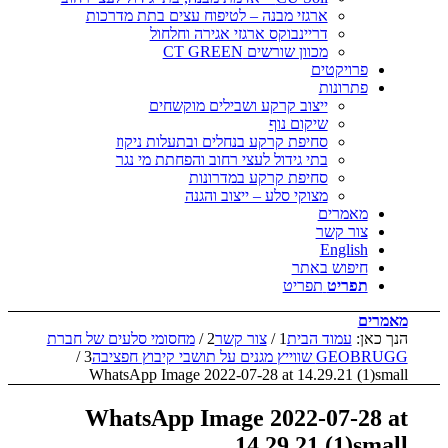
ארגזי מבנה – לטיפוח עצים בתת מדרכות
דריינבוקס ארגזי אגירה וחלחול
מכוון שורשים CT GREEN
פרויקטים
פתרונות
ייצוב קרקע ושבילים מוקשחים
שיקום נוף
סחיפת קרקע בנחלים ובתעלות ניקוז
בתי גידול לעצי רחוב והפחתת מי נגר
סחיפת קרקע במדרונות
מצוקי סלע – ייצוב והגנה
מאמרים
צור קשר
English
חיפוש באתר
תפריט
תפריט
מאמרים
הנך כאן:
עמוד הבית
1
/
צור קשר
2
/
מחסומי סלעים של חברת
GEOBRUGG שווייץ מגנים על תושבי קיבוץ חפציבה
3
/
WhatsApp Image 2022-07-28 at 14.29.21 (1)small
WhatsApp Image 2022-07-28 at
14.29.21 (1)small