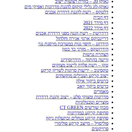
גאוקו 20 – כוורת רצועות ייצוב
גאוקו-לוג גלילי קוקוס להגנת מדרונות ואפיקי מים
דלטקס – רשת להגנת דרדרת אבנים
דף הבית
דף מידר 2021
דף מידר 2022
דרדרשת – רשת הגנה מפני דרדרת אבנים
דריינבוקס ארגזי אגירה וחלחול
הידרוגג – חיפוי גגות במערכת מרסנת נגר
הידרוטקס – מזרני בד בטון
הצהרת נגישות
זריעה בהתזה – הידרוסידינג
טקו – רשת פלדה לייצוב מצוקים
טקסינוב – יריעות סרוגות לשריון קרקע
ייצוב קרקע ושבילים מוקשחים
כרטיס ביקור אילה
כרטיס ביקור יואב
מאמרים
מדרונות ומצוקי סלע – ייצוב והגנת דרדרת
מוצרים וטכנולוגיות
מכוון שורשים CT GREEN
סחיפת קרקע במדרונות
סחיפת קרקע בנחלים ובתעלות ניקוז
פוליסויל – מייצב קרקע פולימרי
פרויקטים