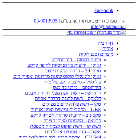
Facebook
הדר מערכות ייצוב ופיתוח נוף בע"מ |
03-9013995
|
info@haddar.co.il
דף הבית
אודות
מוצרים וטכנולוגיות
זריעה בהתזה – הידרוסידינג
גאוקו – יריעות ביו הנדסיות לחיפוי קרקע
גאוקו 20 – כוורת רצועות ייצוב
גאוקו-לוג גלילי קוקוס להגנת מדרונות ואפיקי מים
פוליסויל – מייצב קרקע פולימרי
הידרוטקס – מזרני בד בטון
דרדרשת – רשת הגנה מפני דרדרת אבנים
דלטקס – רשת להגנת דרדרת אבנים
טקו – רשת פלדה לייצוב מצוקים
GBE – מחסומים גמישים סופגי אנרגיה
טקסינוב – יריעות סרוגות לשריון קרקע
פרמאון – השחמת מצוקי חציבה
רשת קו – רשת קוקוס לצמחיה מטפסת
אקוגג – גגות צומחים אקולוגיים
CU Soil – אדמת מבנה, בתי גידול לעצי רחוב