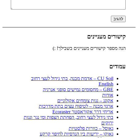
קישורים מעניינים
הנה מספר קישורים מעניינים בשבילך! :)
עמודים
CU Soil – אדמת מבנה, בתי גידול לעצי רחוב
English
GBE – מחסומים גמישים סופגי אנרגיה
אודות
אקוגג – גגות צומחים אקולוגיים
ארגזי מבנה – לטיפוח עצים בתת מדרכות
אריחי דרך אקוראסטר Ecoraster
בתי גידול לעצי רחוב, הפחתת הצפות ומי נגר וגגות
ירוקים
גאוסל – כוורות פלסטיות
גאוקו – יריעות ביו הנדסיות לחיפוי קרקע