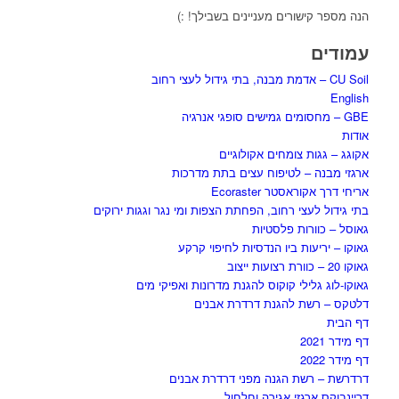
הנה מספר קישורים מעניינים בשבילך! :)
עמודים
CU Soil – אדמת מבנה, בתי גידול לעצי רחוב
English
GBE – מחסומים גמישים סופגי אנרגיה
אודות
אקוגג – גגות צומחים אקולוגיים
ארגזי מבנה – לטיפוח עצים בתת מדרכות
אריחי דרך אקוראסטר Ecoraster
בתי גידול לעצי רחוב, הפחתת הצפות ומי נגר וגגות ירוקים
גאוסל – כוורות פלסטיות
גאוקו – יריעות ביו הנדסיות לחיפוי קרקע
גאוקו 20 – כוורת רצועות ייצוב
גאוקו-לוג גלילי קוקוס להגנת מדרונות ואפיקי מים
דלטקס – רשת להגנת דרדרת אבנים
דף הבית
דף מידר 2021
דף מידר 2022
דרדרשת – רשת הגנה מפני דרדרת אבנים
דריינבוקס ארגזי אגירה וחלחול