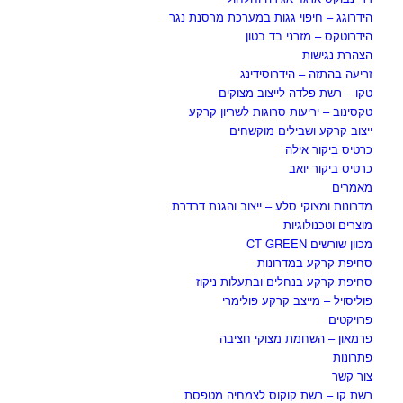
הידרוגג – חיפוי גגות במערכת מרסנת נגר
הידרוטקס – מזרני בד בטון
הצהרת נגישות
זריעה בהתזה – הידרוסידינג
טקו – רשת פלדה לייצוב מצוקים
טקסינוב – יריעות סרוגות לשריון קרקע
ייצוב קרקע ושבילים מוקשחים
כרטיס ביקור אילה
כרטיס ביקור יואב
מאמרים
מדרונות ומצוקי סלע – ייצוב והגנת דרדרת
מוצרים וטכנולוגיות
מכוון שורשים CT GREEN
סחיפת קרקע במדרונות
סחיפת קרקע בנחלים ובתעלות ניקוז
פוליסויל – מייצב קרקע פולימרי
פרויקטים
פרמאון – השחמת מצוקי חציבה
פתרונות
צור קשר
רשת קו – רשת קוקוס לצמחיה מטפסת