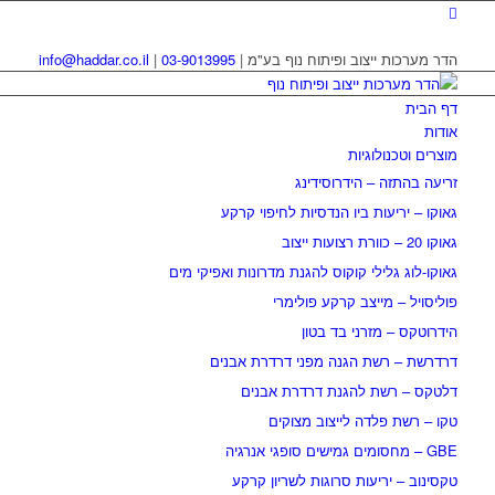
הדר מערכות ייצוב ופיתוח נוף בע"מ |
03-9013995
|
info@haddar.co.il
דף הבית
אודות
מוצרים וטכנולוגיות
זריעה בהתזה – הידרוסידינג
גאוקו – יריעות ביו הנדסיות לחיפוי קרקע
גאוקו 20 – כוורת רצועות ייצוב
גאוקו-לוג גלילי קוקוס להגנת מדרונות ואפיקי מים
פוליסויל – מייצב קרקע פולימרי
הידרוטקס – מזרני בד בטון
דרדרשת – רשת הגנה מפני דרדרת אבנים
דלטקס – רשת להגנת דרדרת אבנים
טקו – רשת פלדה לייצוב מצוקים
GBE – מחסומים גמישים סופגי אנרגיה
טקסינוב – יריעות סרוגות לשריון קרקע