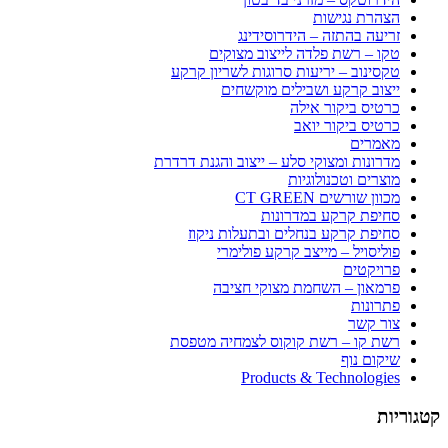
הצהרת נגישות
זריעה בהתזה – הידרוסידינג
טקו – רשת פלדה לייצוב מצוקים
טקסינוב – יריעות סרוגות לשריון קרקע
ייצוב קרקע ושבילים מוקשחים
כרטיס ביקור אילה
כרטיס ביקור יואב
מאמרים
מדרונות ומצוקי סלע – ייצוב והגנת דרדרת
מוצרים וטכנולוגיות
מכוון שורשים CT GREEN
סחיפת קרקע במדרונות
סחיפת קרקע בנחלים ובתעלות ניקוז
פוליסויל – מייצב קרקע פולימרי
פרויקטים
פרמאון – השחמת מצוקי חציבה
פתרונות
צור קשר
רשת קו – רשת קוקוס לצמחיה מטפסת
שיקום נוף
Products & Technologies
קטגוריות