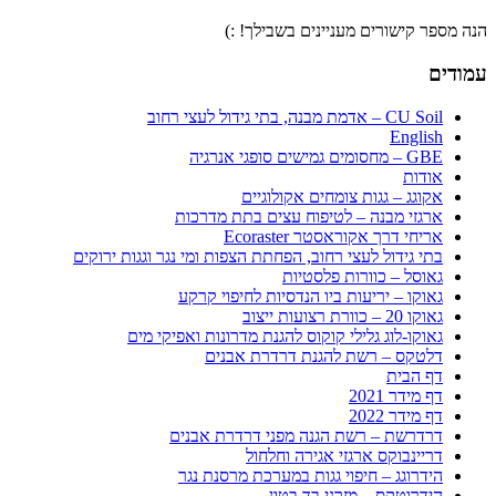
הנה מספר קישורים מעניינים בשבילך! :)
עמודים
CU Soil – אדמת מבנה, בתי גידול לעצי רחוב
English
GBE – מחסומים גמישים סופגי אנרגיה
אודות
אקוגג – גגות צומחים אקולוגיים
ארגזי מבנה – לטיפוח עצים בתת מדרכות
אריחי דרך אקוראסטר Ecoraster
בתי גידול לעצי רחוב, הפחתת הצפות ומי נגר וגגות ירוקים
גאוסל – כוורות פלסטיות
גאוקו – יריעות ביו הנדסיות לחיפוי קרקע
גאוקו 20 – כוורת רצועות ייצוב
גאוקו-לוג גלילי קוקוס להגנת מדרונות ואפיקי מים
דלטקס – רשת להגנת דרדרת אבנים
דף הבית
דף מידר 2021
דף מידר 2022
דרדרשת – רשת הגנה מפני דרדרת אבנים
דריינבוקס ארגזי אגירה וחלחול
הידרוגג – חיפוי גגות במערכת מרסנת נגר
הידרוטקס – מזרני בד בטון