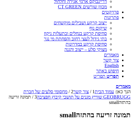
דריינבוקס ארגזי אגירה וחלחול
מכוון שורשים CT GREEN
פרויקטים
פתרונות
ייצוב קרקע ושבילים מוקשחים
שיקום נוף
סחיפת קרקע בנחלים ובתעלות ניקוז
בתי גידול לעצי רחוב והפחתת מי נגר
סחיפת קרקע במדרונות
מצוקי סלע – ייצוב והגנה
מאמרים
צור קשר
English
חיפוש באתר
תפריט
תפריט
מאמרים
הנך כאן:
עמוד הבית
1
/
צור קשר
2
/
מחסומי סלעים של חברת
GEOBRUGG שווייץ מגנים על תושבי קיבוץ חפציבה
3
/
תמונה זריעה
בהתזהsmall
תמונה זריעה בהתזהsmall