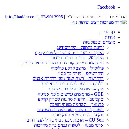
Facebook
הדר מערכות ייצוב ופיתוח נוף בע"מ |
03-9013995
|
info@haddar.co.il
דף הבית
אודות
מוצרים וטכנולוגיות
זריעה בהתזה – הידרוסידינג
גאוקו – יריעות ביו הנדסיות לחיפוי קרקע
גאוקו 20 – כוורת רצועות ייצוב
גאוקו-לוג גלילי קוקוס להגנת מדרונות ואפיקי מים
פוליסויל – מייצב קרקע פולימרי
הידרוטקס – מזרני בד בטון
דרדרשת – רשת הגנה מפני דרדרת אבנים
דלטקס – רשת להגנת דרדרת אבנים
טקו – רשת פלדה לייצוב מצוקים
GBE – מחסומים גמישים סופגי אנרגיה
טקסינוב – יריעות סרוגות לשריון קרקע
פרמאון – השחמת מצוקי חציבה
רשת קו – רשת קוקוס לצמחיה מטפסת
אקוגג – גגות צומחים אקולוגיים
CU Soil – אדמת מבנה, בתי גידול לעצי רחוב
ארגזי מבנה – לטיפוח עצים בתת מדרכות