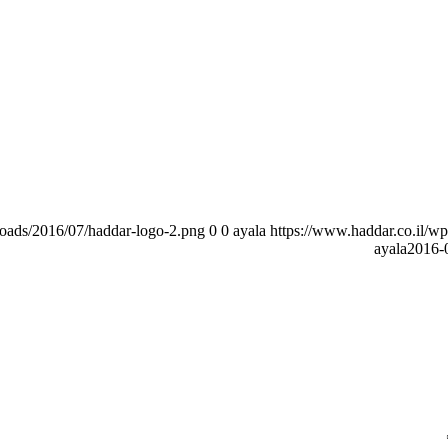
loads/2016/07/haddar-logo-2.png
0
0
ayala
https://www.haddar.co.il/w
ayala
2016-