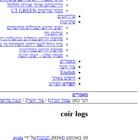
דריינבוקס ארגזי אגירה וחלחול
מכוון שורשים CT GREEN
פרויקטים
פתרונות
ייצוב קרקע ושבילים מוקשחים
שיקום נוף
סחיפת קרקע בנחלים ובתעלות ניקו
בתי גידול לעצי רחוב והפחתת מי נג
סחיפת קרקע במדרונות
מצוקי סלע – ייצוב והגנה
מאמרים
צור קשר
English
חיפוש באתר
תפריט
תפריט
מאמרים
הנך כאן:
עמוד הבית
1
/
צור קשר
2
/
הגנת סחיפה 
coir logs
10 באוגוסט 2016
0 תגובות
/
/
על ידי
ayala