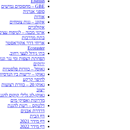
English
GBE – מחסומים גמישים
סופגי אנרגיה
אודות
אקוגג – גגות צומחים
אקולוגיים
ארגזי מבנה – לטיפוח עצים
בתת מדרכות
אריחי דרך אקוראסטר
Ecoraster
בתי גידול לעצי רחוב,
הפחתת הצפות ומי נגר וגגו
ירוקים
גאוסל – כוורות פלסטיות
גאוקו – יריעות ביו הנדסיו
לחיפוי קרקע
גאוקו 20 – כוורת רצועות
ייצוב
גאוקו-לוג גלילי קוקוס להגנ
מדרונות ואפיקי מים
דלטקס – רשת להגנת
דרדרת אבנים
דף הבית
דף מידר 2021
דף מידר 2022