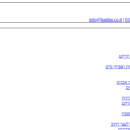
info@haddar.co.il
|
03
י קרקע
ות ואפיקי מים
 אבנים
ם
קרקע
פסת
דרכות