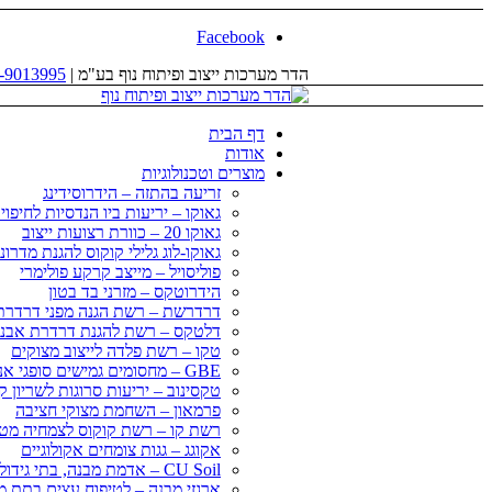
Facebook
הדר מערכות ייצוב ופיתוח נוף בע"מ |
-9013995
דף הבית
אודות
מוצרים וטכנולוגיות
זריעה בהתזה – הידרוסידינג
גאוקו – יריעות ביו הנדסיות לחיפו
גאוקו 20 – כוורת רצועות ייצוב
גאוקו-לוג גלילי קוקוס להגנת מדרונ
פוליסויל – מייצב קרקע פולימרי
הידרוטקס – מזרני בד בטון
דרדרשת – רשת הגנה מפני דרדרת
דלטקס – רשת להגנת דרדרת אבני
טקו – רשת פלדה לייצוב מצוקים
GBE – מחסומים גמישים סופגי אנרגיה
טקסינוב – יריעות סרוגות לשריון 
פרמאון – השחמת מצוקי חציבה
רשת קו – רשת קוקוס לצמחיה מט
אקוגג – גגות צומחים אקולוגיים
CU Soil – אדמת מבנה, בתי גידול לעצי רחוב
ארגזי מבנה – לטיפוח עצים בתת מ