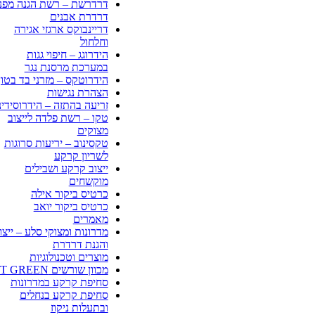
דרדרשת – רשת הגנה מפני
דרדרת אבנים
דריינבוקס ארגזי אגירה
וחלחול
הידרוגג – חיפוי גגות
במערכת מרסנת נגר
הידרוטקס – מזרני בד בטון
הצהרת נגישות
זריעה בהתזה – הידרוסידינ
טקו – רשת פלדה לייצוב
מצוקים
טקסינוב – יריעות סרוגות
לשריון קרקע
ייצוב קרקע ושבילים
מוקשחים
כרטיס ביקור אילה
כרטיס ביקור יואב
מאמרים
מדרונות ומצוקי סלע – ייצו
והגנת דרדרת
מוצרים וטכנולוגיות
מכוון שורשים CT GREEN
סחיפת קרקע במדרונות
סחיפת קרקע בנחלים
ובתעלות ניקוז