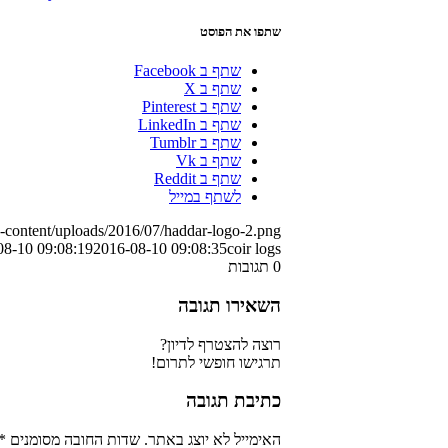
שתפו את הפוסט
שתף ב Facebook
שתף ב X
שתף ב Pinterest
שתף ב LinkedIn
שתף ב Tumblr
שתף ב Vk
שתף ב Reddit
לשתף במייל
p-content/uploads/2016/07/haddar-logo-2.png
08-10 09:08:19
2016-08-10 09:08:35
coir logs
0
תגובות
השאירו תגובה
רוצה להצטרף לדיון?
תרגישו חופשי לתרום!
כתיבת תגובה
האימייל לא יוצג באתר.
שדות החובה מסומנים
*