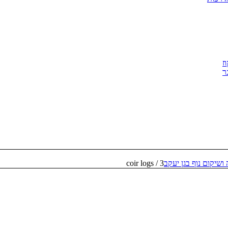
ז
ר
ושיקום נוף בגן יעקב
3
/
coir logs