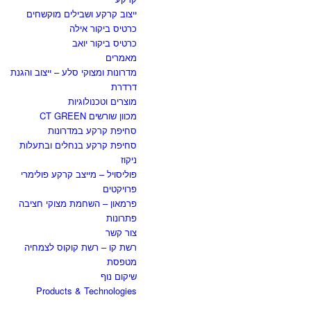
ייצוב קרקע ושבילים מוקשחים
כרטיס ביקור אילה
כרטיס ביקור יואב
מאמרים
מדרונות ומצוקי סלע – ייצוב והגנת
דרדרת
מוצרים וטכנולוגיות
מכוון שורשים CT GREEN
סחיפת קרקע במדרונות
סחיפת קרקע בנחלים ובתעלות
ניקוז
פוליסויל – מייצב קרקע פולימרי
פרויקטים
פרמאון – השחמת מצוקי חציבה
פתרונות
צור קשר
רשת קו – רשת קוקוס לצמחיה
מטפסת
שיקום נוף
Products & Technologies