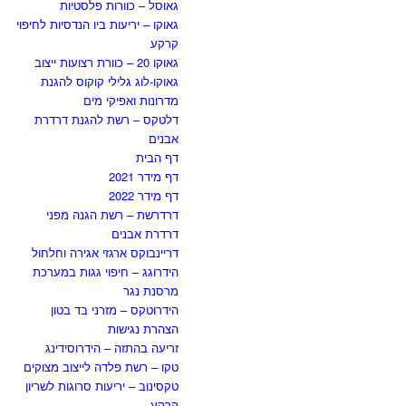
גאוסל – כוורות פלסטיות
גאוקו – יריעות ביו הנדסיות לחיפוי
קרקע
גאוקו 20 – כוורת רצועות ייצוב
גאוקו-לוג גלילי קוקוס להגנת
מדרונות ואפיקי מים
דלטקס – רשת להגנת דרדרת
אבנים
דף הבית
דף מידר 2021
דף מידר 2022
דרדרשת – רשת הגנה מפני
דרדרת אבנים
דריינבוקס ארגזי אגירה וחלחול
הידרוגג – חיפוי גגות במערכת
מרסנת נגר
הידרוטקס – מזרני בד בטון
הצהרת נגישות
זריעה בהתזה – הידרוסידינג
טקו – רשת פלדה לייצוב מצוקים
טקסינוב – יריעות סרוגות לשריון
קרקע