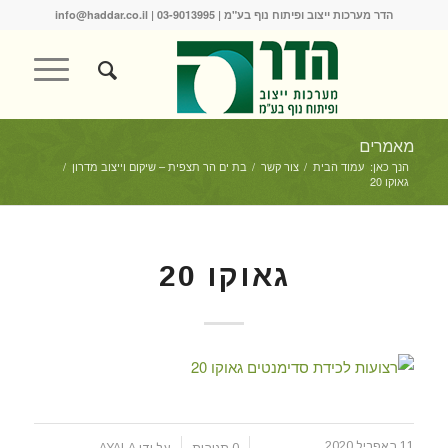
הדר מערכות ייצוב ופיתוח נוף בע"מ |
03-9013995
|
info@haddar.co.il
מאמרים
הנך כאן:
עמוד הבית
/
צור קשר
/
בת ים הר תצפית – שיקום וייצוב מדרון
/
גאוקו 20
גאוקו 20
11 באפריל 2020