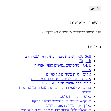
קישורים מעניינים
הנה מספר קישורים מעניינים בשבילך! :)
עמודים
CU Soil – אדמת מבנה, בתי גידול לעצי רחוב
English
GBE – מחסומים גמישים סופגי אנרגיה
אודות
אקוגג – גגות צומחים אקולוגיים
ארגזי מבנה – לטיפוח עצים בתת מדרכות
אריחי דרך אקוראסטר Ecoraster
בתי גידול לעצי רחוב, הפחתת הצפות ומי נגר וגגות
ירוקים
גאוסל – כוורות פלסטיות
גאוקו – יריעות ביו הנדסיות לחיפוי קרקע
גאוקו 20 – כוורת רצועות ייצוב
גאוקו-לוג גלילי קוקוס להגנת מדרונות ואפיקי מים