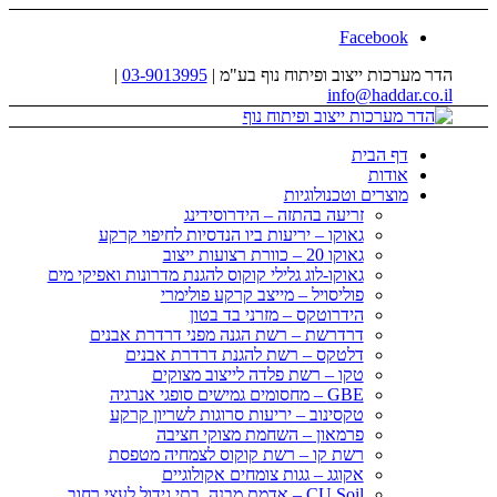
Facebook
הדר מערכות ייצוב ופיתוח נוף בע"מ |
03-9013995
|
info@haddar.co.il
דף הבית
אודות
מוצרים וטכנולוגיות
זריעה בהתזה – הידרוסידינג
גאוקו – יריעות ביו הנדסיות לחיפוי קרקע
גאוקו 20 – כוורת רצועות ייצוב
גאוקו-לוג גלילי קוקוס להגנת מדרונות ואפיקי מים
פוליסויל – מייצב קרקע פולימרי
הידרוטקס – מזרני בד בטון
דרדרשת – רשת הגנה מפני דרדרת אבנים
דלטקס – רשת להגנת דרדרת אבנים
טקו – רשת פלדה לייצוב מצוקים
GBE – מחסומים גמישים סופגי אנרגיה
טקסינוב – יריעות סרוגות לשריון קרקע
פרמאון – השחמת מצוקי חציבה
רשת קו – רשת קוקוס לצמחיה מטפסת
אקוגג – גגות צומחים אקולוגיים
CU Soil – אדמת מבנה, בתי גידול לעצי רחוב