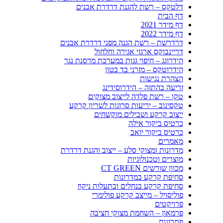
דלטקס – רשת להגנת דרדרת אבנים
דף הבית
דף מידר 2021
דף מידר 2022
דרדרשת – רשת הגנה מפני דרדרת אבנים
דריינבוקס ארגזי אגירה וחלחול
הידרוגג – חיפוי גגות במערכת מרסנת נגר
הידרוטקס – מזרני בד בטון
הצהרת נגישות
זריעה בהתזה – הידרוסידינג
טקו – רשת פלדה לייצוב מצוקים
טקסינוב – יריעות סרוגות לשריון קרקע
ייצוב קרקע ושבילים מוקשחים
כרטיס ביקור אילה
כרטיס ביקור יואב
מאמרים
מדרונות ומצוקי סלע – ייצוב והגנת דרדרת
מוצרים וטכנולוגיות
מכוון שורשים CT GREEN
סחיפת קרקע במדרונות
סחיפת קרקע בנחלים ובתעלות ניקוז
פוליסויל – מייצב קרקע פולימרי
פרויקטים
פרמאון – השחמת מצוקי חציבה
פתרונות