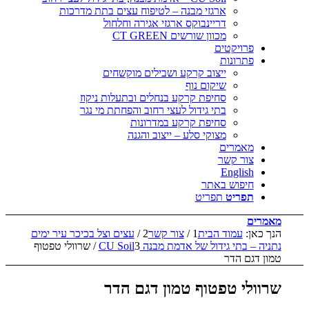
ארגזי מבנה – לטיפוח עצים בתת מדרכות
דריינבוקס ארגזי אגירה וחלחול
מכוון שורשים CT GREEN
פרויקטים
פתרונות
ייצוב קרקע ושבילים מוקשחים
שיקום נוף
סחיפת קרקע בנחלים ובתעלות ניקוז
בתי גידול לעצי רחוב והפחתת מי נגר
סחיפת קרקע במדרונות
מצוקי סלע – ייצוב והגנה
מאמרים
צור קשר
English
חיפוש באתר
תפריט
תפריט
מאמרים
הנך כאן:
עמוד הבית
1
/
צור קשר
2
/
עצים וצל בכיכר עיר ימים
נתניה – בתי גידול של אדמת מבנה CU Soil
3
/
שרוולי טפטוף
טמון דגם הדר
שרוולי טפטוף טמון דגם הדר