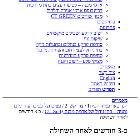
ארגזי מבנה – לטיפוח עצים בתת מדרכות
דריינבוקס ארגזי אגירה וחלחול
מכוון שורשים CT GREEN
פרויקטים
פתרונות
ייצוב קרקע ושבילים מוקשחים
שיקום נוף
סחיפת קרקע בנחלים ובתעלות ניקוז
בתי גידול לעצי רחוב והפחתת מי נגר
סחיפת קרקע במדרונות
מצוקי סלע – ייצוב והגנה
מאמרים
צור קשר
English
חיפוש באתר
תפריט
תפריט
מאמרים
הנך כאן:
עמוד הבית
1
/
צור קשר
2
/
עצים וצל בכיכר עיר ימים
נתניה – בתי גידול של אדמת מבנה CU Soil
3
/
כ-3 חודשים
לאחר השתילה
כ-3 חודשים לאחר השתילה