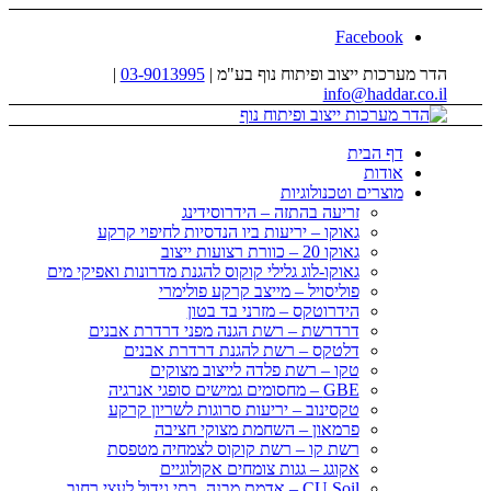
Facebook
הדר מערכות ייצוב ופיתוח נוף בע"מ |
03-9013995
|
info@haddar.co.il
דף הבית
אודות
מוצרים וטכנולוגיות
זריעה בהתזה – הידרוסידינג
גאוקו – יריעות ביו הנדסיות לחיפוי קרקע
גאוקו 20 – כוורת רצועות ייצוב
גאוקו-לוג גלילי קוקוס להגנת מדרונות ואפיקי מים
פוליסויל – מייצב קרקע פולימרי
הידרוטקס – מזרני בד בטון
דרדרשת – רשת הגנה מפני דרדרת אבנים
דלטקס – רשת להגנת דרדרת אבנים
טקו – רשת פלדה לייצוב מצוקים
GBE – מחסומים גמישים סופגי אנרגיה
טקסינוב – יריעות סרוגות לשריון קרקע
פרמאון – השחמת מצוקי חציבה
רשת קו – רשת קוקוס לצמחיה מטפסת
אקוגג – גגות צומחים אקולוגיים
CU Soil – אדמת מבנה, בתי גידול לעצי רחוב