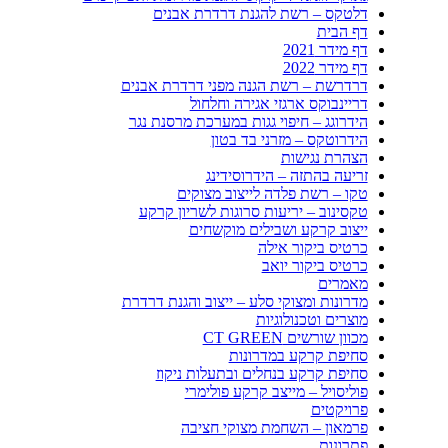
דלטקס – רשת להגנת דרדרת אבנים
דף הבית
דף מידר 2021
דף מידר 2022
דרדרשת – רשת הגנה מפני דרדרת אבנים
דריינבוקס ארגזי אגירה וחלחול
הידרוגג – חיפוי גגות במערכת מרסנת נגר
הידרוטקס – מזרני בד בטון
הצהרת נגישות
זריעה בהתזה – הידרוסידינג
טקו – רשת פלדה לייצוב מצוקים
טקסינוב – יריעות סרוגות לשריון קרקע
ייצוב קרקע ושבילים מוקשחים
כרטיס ביקור אילה
כרטיס ביקור יואב
מאמרים
מדרונות ומצוקי סלע – ייצוב והגנת דרדרת
מוצרים וטכנולוגיות
מכוון שורשים CT GREEN
סחיפת קרקע במדרונות
סחיפת קרקע בנחלים ובתעלות ניקוז
פוליסויל – מייצב קרקע פולימרי
פרויקטים
פרמאון – השחמת מצוקי חציבה
פתרונות