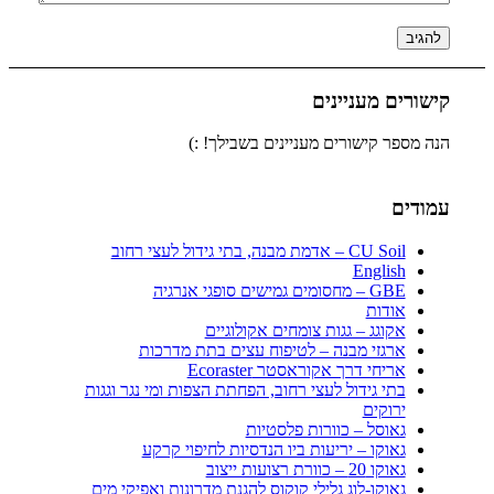
קישורים מעניינים
הנה מספר קישורים מעניינים בשבילך! :)
עמודים
CU Soil – אדמת מבנה, בתי גידול לעצי רחוב
English
GBE – מחסומים גמישים סופגי אנרגיה
אודות
אקוגג – גגות צומחים אקולוגיים
ארגזי מבנה – לטיפוח עצים בתת מדרכות
אריחי דרך אקוראסטר Ecoraster
בתי גידול לעצי רחוב, הפחתת הצפות ומי נגר וגגות
ירוקים
גאוסל – כוורות פלסטיות
גאוקו – יריעות ביו הנדסיות לחיפוי קרקע
גאוקו 20 – כוורת רצועות ייצוב
גאוקו-לוג גלילי קוקוס להגנת מדרונות ואפיקי מים