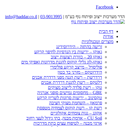
Facebook
הדר מערכות ייצוב ופיתוח נוף בע"מ |
03-9013995
|
info@haddar.co.il
דף הבית
אודות
מוצרים וטכנולוגיות
זריעה בהתזה – הידרוסידינג
גאוקו – יריעות ביו הנדסיות לחיפוי קרקע
גאוקו 20 – כוורת רצועות ייצוב
גאוקו-לוג גלילי קוקוס להגנת מדרונות ואפיקי מים
פוליסויל – מייצב קרקע פולימרי
הידרוטקס – מזרני בד בטון
דרדרשת – רשת הגנה מפני דרדרת אבנים
דלטקס – רשת להגנת דרדרת אבנים
טקו – רשת פלדה לייצוב מצוקים
GBE – מחסומים גמישים סופגי אנרגיה
טקסינוב – יריעות סרוגות לשריון קרקע
פרמאון – השחמת מצוקי חציבה
רשת קו – רשת קוקוס לצמחיה מטפסת
אקוגג – גגות צומחים אקולוגיים
CU Soil – אדמת מבנה, בתי גידול לעצי רחוב
ארגזי מבנה – לטיפוח עצים בתת מדרכות