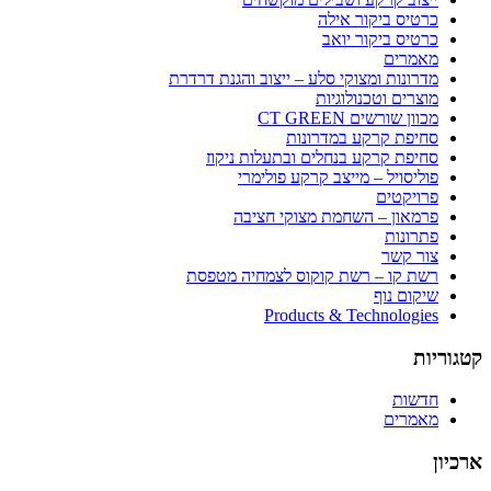
כרטיס ביקור אילה
כרטיס ביקור יואב
מאמרים
מדרונות ומצוקי סלע – ייצוב והגנת דרדרת
מוצרים וטכנולוגיות
מכוון שורשים CT GREEN
סחיפת קרקע במדרונות
סחיפת קרקע בנחלים ובתעלות ניקוז
פוליסויל – מייצב קרקע פולימרי
פרויקטים
פרמאון – השחמת מצוקי חציבה
פתרונות
צור קשר
רשת קו – רשת קוקוס לצמחיה מטפסת
שיקום נוף
Products & Technologies
קטגוריות
חדשות
מאמרים
ארכיון