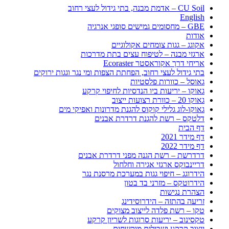
CU Soil – אדמת מבנה, בתי גידול לעצי רחוב
English
GBE – מחסומים גמישים סופגי אנרגיה
אודות
אקוגג – גגות צומחים אקולוגיים
ארגזי מבנה – לטיפוח עצים בתת מדרכות
אריחי דרך אקוראסטר Ecoraster
בתי גידול לעצי רחוב, הפחתת הצפות ומי נגר וגגות ירוקים
גאוסל – כוורות פלסטיות
גאוקו – יריעות ביו הנדסיות לחיפוי קרקע
גאוקו 20 – כוורת רצועות ייצוב
גאוקו-לוג גלילי קוקוס להגנת מדרונות ואפיקי מים
דלטקס – רשת להגנת דרדרת אבנים
דף הבית
דף מידר 2021
דף מידר 2022
דרדרשת – רשת הגנה מפני דרדרת אבנים
דריינבוקס ארגזי אגירה וחלחול
הידרוגג – חיפוי גגות במערכת מרסנת נגר
הידרוטקס – מזרני בד בטון
הצהרת נגישות
זריעה בהתזה – הידרוסידינג
טקו – רשת פלדה לייצוב מצוקים
טקסינוב – יריעות סרוגות לשריון קרקע
ייצוב קרקע ושבילים מוקשחים