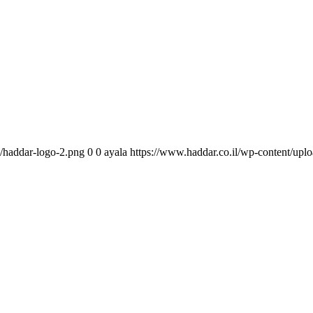
7/haddar-logo-2.png
0
0
ayala
https://www.haddar.co.il/wp-content/upl