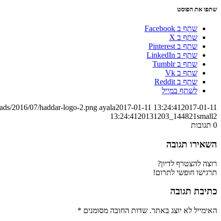
שתפו את הפוסט
שתף ב Facebook
שתף ב X
שתף ב Pinterest
שתף ב LinkedIn
שתף ב Tumblr
שתף ב Vk
שתף ב Reddit
לשתף במייל
oads/2016/07/haddar-logo-2.png
ayala
2017-01-11 13:24:41
2017-01-11
13:24:41
20131203_144821small2
0
תגובות
השאירו תגובה
רוצה להצטרף לדיון?
תרגישו חופשי לתרום!
כתיבת תגובה
האימייל לא יוצג באתר.
שדות החובה מסומנים
*