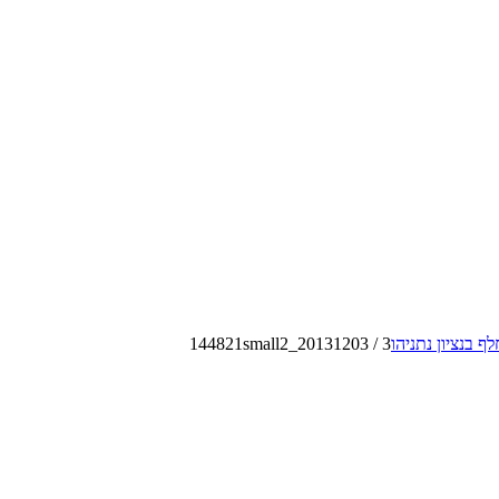
ף בנציון נתניהו
3
/
20131203_144821small2