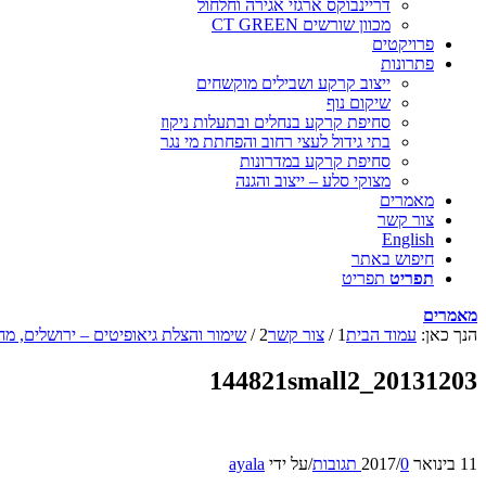
דריינבוקס ארגזי אגירה וחלחול
מכוון שורשים CT GREEN
פרויקטים
פתרונות
ייצוב קרקע ושבילים מוקשחים
שיקום נוף
סחיפת קרקע בנחלים ובתעלות ניקוז
בתי גידול לעצי רחוב והפחתת מי נגר
סחיפת קרקע במדרונות
מצוקי סלע – ייצוב והגנה
מאמרים
צור קשר
English
חיפוש באתר
תפריט
תפריט
מאמרים
הנך כאן:
עמוד הבית
1
/
צור קשר
2
/
שימור והצלת גיאופיטים – ירושלים, מחל
20131203_144821small2
11 בינואר 2017
0 תגובות
/
/
על ידי
ayala