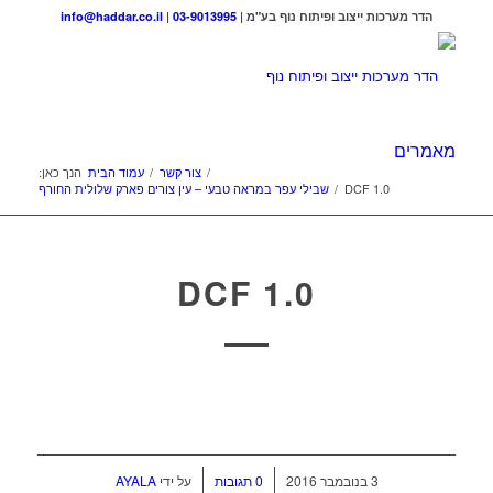
הדר מערכות ייצוב ופיתוח נוף בע"מ |
03-9013995
|
info@haddar.co.il
מאמרים
/
צור קשר
/
עמוד הבית
הנך כאן:
DCF 1.0
/
שבילי עפר במראה טבעי – עין צורים פארק שלולית החורף
DCF 1.0
/
/
3 בנובמבר 2016
0 תגובות
על ידי
AYALA