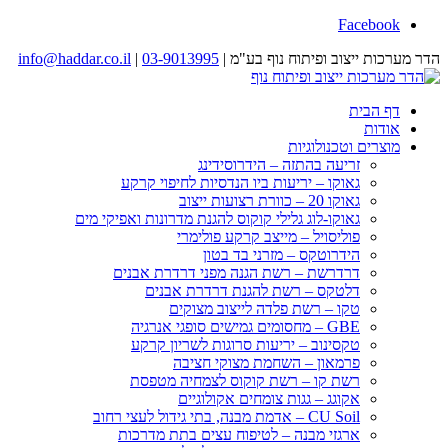
Facebook
הדר מערכות ייצוב ופיתוח נוף בע"מ |
03-9013995
|
info@haddar.co.il
דף הבית
אודות
מוצרים וטכנולוגיות
זריעה בהתזה – הידרוסידינג
גאוקו – יריעות ביו הנדסיות לחיפוי קרקע
גאוקו 20 – כוורת רצועות ייצוב
גאוקו-לוג גלילי קוקוס להגנת מדרונות ואפיקי מים
פוליסויל – מייצב קרקע פולימרי
הידרוטקס – מזרני בד בטון
דרדרשת – רשת הגנה מפני דרדרת אבנים
דלטקס – רשת להגנת דרדרת אבנים
טקו – רשת פלדה לייצוב מצוקים
GBE – מחסומים גמישים סופגי אנרגיה
טקסינוב – יריעות סרוגות לשריון קרקע
פרמאון – השחמת מצוקי חציבה
רשת קו – רשת קוקוס לצמחיה מטפסת
אקוגג – גגות צומחים אקולוגיים
CU Soil – אדמת מבנה, בתי גידול לעצי רחוב
ארגזי מבנה – לטיפוח עצים בתת מדרכות