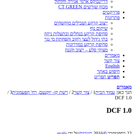
דריינבוקס ארגזי אגירה וחלחול
מכוון שורשים CT GREEN
פרויקטים
פתרונות
ייצוב קרקע ושבילים מוקשחים
שיקום נוף
סחיפת קרקע בנחלים ובתעלות ניקוז
בתי גידול לעצי רחוב והפחתת מי נגר
סחיפת קרקע במדרונות
מצוקי סלע – ייצוב והגנה
מאמרים
צור קשר
English
חיפוש באתר
תפריט
תפריט
מאמרים
הנך כאן:
עמוד הבית
1
/
צור קשר
2
/
רשת קו- יוקנעם, רח' הפעמונית
3
/
DCF 1.0
DCF 1.0
22 בספטמבר 2016
0 תגובות
/
/
על ידי
ayala