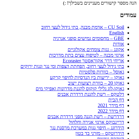
הנה מספר קישורים מעניינים בשבילך! :)
עמודים
CU Soil – אדמת מבנה, בתי גידול לעצי רחוב
English
GBE – מחסומים גמישים סופגי אנרגיה
אודות
אקוגג – גגות צומחים אקולוגיים
ארגזי מבנה – לטיפוח עצים בתת מדרכות
אריחי דרך אקוראסטר Ecoraster
בתי גידול לעצי רחוב, הפחתת הצפות ומי נגר וגגות ירוקים
גאוסל – כוורות פלסטיות
גאוקו – יריעות ביו הנדסיות לחיפוי קרקע
גאוקו 20 – כוורת רצועות ייצוב
גאוקו-לוג גלילי קוקוס להגנת מדרונות ואפיקי מים
דלטקס – רשת להגנת דרדרת אבנים
דף הבית
דף מידר 2021
דף מידר 2022
דרדרשת – רשת הגנה מפני דרדרת אבנים
דריינבוקס ארגזי אגירה וחלחול
הידרוגג – חיפוי גגות במערכת מרסנת נגר
הידרוטקס – מזרני בד בטון
הצהרת נגישות