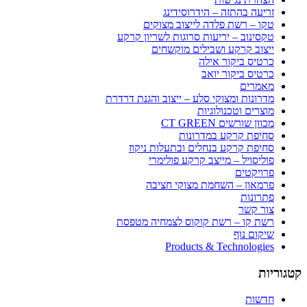
זריעה בהתזה – הידרוסידינג
טקו – רשת פלדה לייצוב מצוקים
טקסינוב – יריעות סרוגות לשריון קרקע
ייצוב קרקע ושבילים מוקשחים
כרטיס ביקור אילה
כרטיס ביקור יואב
מאמרים
מדרונות ומצוקי סלע – ייצוב והגנת דרדרת
מוצרים וטכנולוגיות
מכוון שורשים CT GREEN
סחיפת קרקע במדרונות
סחיפת קרקע בנחלים ובתעלות ניקוז
פוליסויל – מייצב קרקע פולימרי
פרויקטים
פרמאון – השחמת מצוקי חציבה
פתרונות
צור קשר
רשת קו – רשת קוקוס לצמחיה מטפסת
שיקום נוף
Products & Technologies
קטגוריות
חדשות