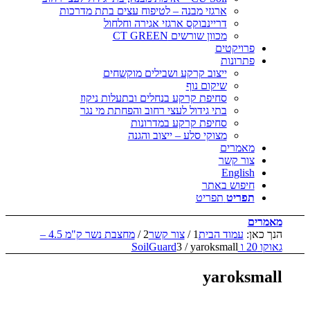
ארגזי מבנה – לטיפוח עצים בתת מדרכות
דריינבוקס ארגזי אגירה וחלחול
מכוון שורשים CT GREEN
פרויקטים
פתרונות
ייצוב קרקע ושבילים מוקשחים
שיקום נוף
סחיפת קרקע בנחלים ובתעלות ניקוז
בתי גידול לעצי רחוב והפחתת מי נגר
סחיפת קרקע במדרונות
מצוקי סלע – ייצוב והגנה
מאמרים
צור קשר
English
חיפוש באתר
תפריט
תפריט
מאמרים
הנך כאן:
עמוד הבית
1
/
צור קשר
2
/
מחצבת נשר ק"מ 4.5 –
גאוקו 20 ו SoilGuard
yaroksmall
/
3
yaroksmall