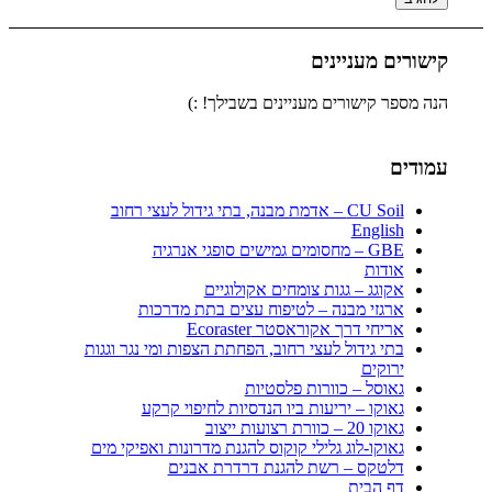
קישורים מעניינים
הנה מספר קישורים מעניינים בשבילך! :)
עמודים
CU Soil – אדמת מבנה, בתי גידול לעצי רחוב
English
GBE – מחסומים גמישים סופגי אנרגיה
אודות
אקוגג – גגות צומחים אקולוגיים
ארגזי מבנה – לטיפוח עצים בתת מדרכות
אריחי דרך אקוראסטר Ecoraster
בתי גידול לעצי רחוב, הפחתת הצפות ומי נגר וגגות
ירוקים
גאוסל – כוורות פלסטיות
גאוקו – יריעות ביו הנדסיות לחיפוי קרקע
גאוקו 20 – כוורת רצועות ייצוב
גאוקו-לוג גלילי קוקוס להגנת מדרונות ואפיקי מים
דלטקס – רשת להגנת דרדרת אבנים
דף הבית