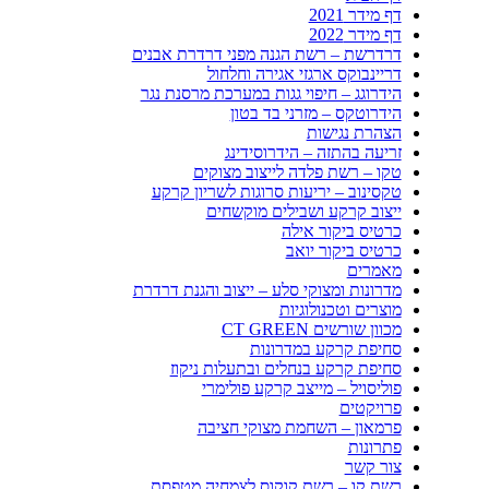
דף מידר 2021
דף מידר 2022
דרדרשת – רשת הגנה מפני דרדרת אבנים
דריינבוקס ארגזי אגירה וחלחול
הידרוגג – חיפוי גגות במערכת מרסנת נגר
הידרוטקס – מזרני בד בטון
הצהרת נגישות
זריעה בהתזה – הידרוסידינג
טקו – רשת פלדה לייצוב מצוקים
טקסינוב – יריעות סרוגות לשריון קרקע
ייצוב קרקע ושבילים מוקשחים
כרטיס ביקור אילה
כרטיס ביקור יואב
מאמרים
מדרונות ומצוקי סלע – ייצוב והגנת דרדרת
מוצרים וטכנולוגיות
מכוון שורשים CT GREEN
סחיפת קרקע במדרונות
סחיפת קרקע בנחלים ובתעלות ניקוז
פוליסויל – מייצב קרקע פולימרי
פרויקטים
פרמאון – השחמת מצוקי חציבה
פתרונות
צור קשר
רשת קו – רשת קוקוס לצמחיה מטפסת