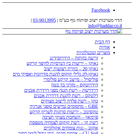
Facebook
הדר מערכות ייצוב ופיתוח נוף בע"מ |
03-9013995
|
info@haddar.co.il
דף הבית
אודות
מוצרים וטכנולוגיות
זריעה בהתזה – הידרוסידינג
גאוקו – יריעות ביו הנדסיות לחיפוי קרקע
גאוקו 20 – כוורת רצועות ייצוב
גאוקו-לוג גלילי קוקוס להגנת מדרונות ואפיקי מים
פוליסויל – מייצב קרקע פולימרי
הידרוטקס – מזרני בד בטון
דרדרשת – רשת הגנה מפני דרדרת אבנים
דלטקס – רשת להגנת דרדרת אבנים
טקו – רשת פלדה לייצוב מצוקים
GBE – מחסומים גמישים סופגי אנרגיה
טקסינוב – יריעות סרוגות לשריון קרקע
פרמאון – השחמת מצוקי חציבה
רשת קו – רשת קוקוס לצמחיה מטפסת
אקוגג – גגות צומחים אקולוגיים
CU Soil – אדמת מבנה, בתי גידול לעצי רחוב