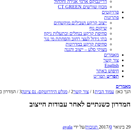
דריינבוקס ארגזי אגירה וחלחול
מכוון שורשים CT GREEN
פרויקטים
פתרונות
ייצוב קרקע ושבילים מוקשחים
שיקום נוף
סחיפת קרקע בנחלים ובתעלות ניקוז
בתי גידול לעצי רחוב והפחתת מי נגר
סחיפת קרקע במדרונות
מצוקי סלע – ייצוב והגנה
מאמרים
צור קשר
English
חיפוש באתר
תפריט
תפריט
מאמרים
הנך כאן:
עמוד הבית
1
/
צור קשר
2
/
מגלש הידרוטקס- נס ציונה
3
/
המדרון כ
המדרון כשנתיים לאחר עבודות הייצוב
29 בינואר 2017
0 תגובות
/
/
על ידי
ayala