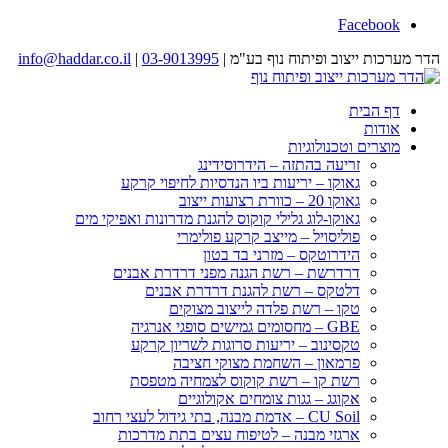
Facebook
הדר מערכות ייצוב ופיתוח נוף בע"מ |
03-9013995
|
info@haddar.co.il
דף הבית
אודות
מוצרים וטכנולוגיות
זריעה בהתזה – הידרוסידינג
גאוקו – יריעות ביו הנדסיות לחיפוי קרקע
גאוקו 20 – כוורת רצועות ייצוב
גאוקו-לוג גלילי קוקוס להגנת מדרונות ואפיקי מים
פוליסויל – מייצב קרקע פולימרי
הידרוטקס – מזרני בד בטון
דרדרשת – רשת הגנה מפני דרדרת אבנים
דלטקס – רשת להגנת דרדרת אבנים
טקו – רשת פלדה לייצוב מצוקים
GBE – מחסומים גמישים סופגי אנרגיה
טקסינוב – יריעות סרוגות לשריון קרקע
פרמאון – השחמת מצוקי חציבה
רשת קו – רשת קוקוס לצמחיה מטפסת
אקוגג – גגות צומחים אקולוגיים
CU Soil – אדמת מבנה, בתי גידול לעצי רחוב
ארגזי מבנה – לטיפוח עצים בתת מדרכות