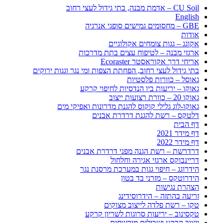
CU Soil – אדמת מבנה, בתי גידול לעצי רחוב
English
GBE – מחסומים גמישים סופגי אנרגיה
אודות
אקוגג – גגות צומחים אקולוגיים
ארגזי מבנה – לטיפוח עצים בתת מדרכות
אריחי דרך אקוראסטר Ecoraster
בתי גידול לעצי רחוב, הפחתת הצפות ומי נגר וגגות ירוקים
גאוסל – כוורות פלסטיות
גאוקו – יריעות ביו הנדסיות לחיפוי קרקע
גאוקו 20 – כוורת רצועות ייצוב
גאוקו-לוג גלילי קוקוס להגנת מדרונות ואפיקי מים
דלטקס – רשת להגנת דרדרת אבנים
דף הבית
דף מידר 2021
דף מידר 2022
דרדרשת – רשת הגנה מפני דרדרת אבנים
דריינבוקס ארגזי אגירה וחלחול
הידרוגג – חיפוי גגות במערכת מרסנת נגר
הידרוטקס – מזרני בד בטון
הצהרת נגישות
זריעה בהתזה – הידרוסידינג
טקו – רשת פלדה לייצוב מצוקים
טקסינוב – יריעות סרוגות לשריון קרקע
ייצוב קרקע ושבילים מוקשחים