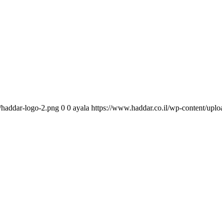
/haddar-logo-2.png
0
0
ayala
https://www.haddar.co.il/wp-content/upl