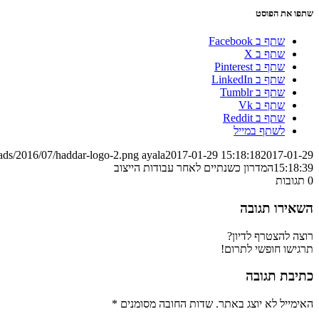
שתפו את הפוסט
שתף ב Facebook
שתף ב X
שתף ב Pinterest
שתף ב LinkedIn
שתף ב Tumblr
שתף ב Vk
שתף ב Reddit
לשתף במייל
oads/2016/07/haddar-logo-2.png
ayala
2017-01-29 15:18:18
2017-01-29
15:18:39
המדרון כשנתיים לאחר עבודות הייצוב
0
תגובות
השאירו תגובה
רוצה להצטרף לדיון?
תרגישו חופשי לתרום!
כתיבת תגובה
האימייל לא יוצג באתר.
שדות החובה מסומנים
*