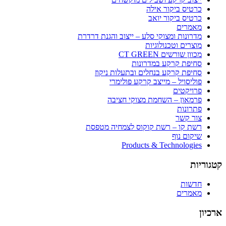
כרטיס ביקור אילה
כרטיס ביקור יואב
מאמרים
מדרונות ומצוקי סלע – ייצוב והגנת דרדרת
מוצרים וטכנולוגיות
מכוון שורשים CT GREEN
סחיפת קרקע במדרונות
סחיפת קרקע בנחלים ובתעלות ניקוז
פוליסויל – מייצב קרקע פולימרי
פרויקטים
פרמאון – השחמת מצוקי חציבה
פתרונות
צור קשר
רשת קו – רשת קוקוס לצמחיה מטפסת
שיקום נוף
Products & Technologies
קטגוריות
חדשות
מאמרים
ארכיון