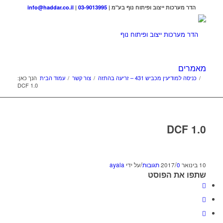
הדר מערכות ייצוב ופיתוח נוף בע"מ |
03-9013995
|
info@haddar.co.il
מאמרים
/
כניסה למודיעין מכביש 431 – זריעה בהתזה
/
צור קשר
/
עמוד הבית
הנך כאן:
DCF 1.0
DCF 1.0
/
/
10 בינואר 2017
0 תגובות
על ידי
ayala
שתפו את הפוסט