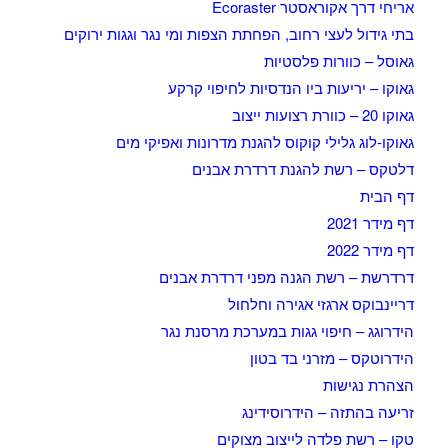
אריחי דרך אקוראסטר Ecoraster
בתי גידול לעצי רחוב, הפחתת הצפות ומי נגר וגגות ירוקים
גאוסל – כוורות פלסטיות
גאוקו – יריעות ביו הנדסיות לחיפוי קרקע
גאוקו 20 – כוורת רצועות ייצוב
גאוקו-לוג גלילי קוקוס להגנת מדרונות ואפיקי מים
דלטקס – רשת להגנת דרדרת אבנים
דף הבית
דף מידר 2021
דף מידר 2022
דרדרשת – רשת הגנה מפני דרדרת אבנים
דריינבוקס ארגזי אגירה וחלחול
הידרוגג – חיפוי גגות במערכת מרסנת נגר
הידרוטקס – מזרני בד בטון
הצהרת נגישות
זריעה בהתזה – הידרוסידינג
טקו – רשת פלדה לייצוב מצוקים