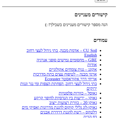
קישורים מעניינים
הנה מספר קישורים מעניינים בשבילך! :)
עמודים
CU Soil – אדמת מבנה, בתי גידול לעצי רחוב
English
GBE – מחסומים גמישים סופגי אנרגיה
אודות
אקוגג – גגות צומחים אקולוגיים
ארגזי מבנה – לטיפוח עצים בתת מדרכות
אריחי דרך אקוראסטר Ecoraster
בתי גידול לעצי רחוב, הפחתת הצפות ומי נגר וגגות
ירוקים
גאוסל – כוורות פלסטיות
גאוקו – יריעות ביו הנדסיות לחיפוי קרקע
גאוקו 20 – כוורת רצועות ייצוב
גאוקו-לוג גלילי קוקוס להגנת מדרונות ואפיקי מים
דלטקס – רשת להגנת דרדרת אבנים
דף הבית