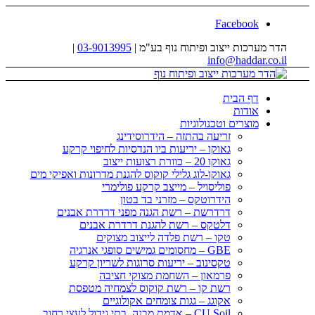
Facebook
הדר מערכות ייצוב ופיתוח נוף בע"מ |
03-9013995
|
info@haddar.co.il
דף הבית
אודות
מוצרים וטכנולוגיות
זריעה בהתזה – הידרוסידינג
גאוקו – יריעות ביו הנדסיות לחיפוי קרקע
גאוקו 20 – כוורת רצועות ייצוב
גאוקו-לוג גלילי קוקוס להגנת מדרונות ואפיקי מים
פוליסויל – מייצב קרקע פולימרי
הידרוטקס – מזרני בד בטון
דרדרשת – רשת הגנה מפני דרדרת אבנים
דלטקס – רשת להגנת דרדרת אבנים
טקו – רשת פלדה לייצוב מצוקים
GBE – מחסומים גמישים סופגי אנרגיה
טקסינוב – יריעות סרוגות לשריון קרקע
פרמאון – השחמת מצוקי חציבה
רשת קו – רשת קוקוס לצמחיה מטפסת
אקוגג – גגות צומחים אקולוגיים
CU Soil – אדמת מבנה, בתי גידול לעצי רחוב