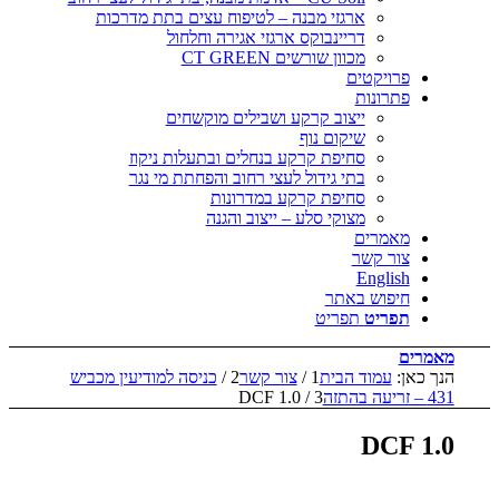
ארגזי מבנה – לטיפוח עצים בתת מדרכות
דריינבוקס ארגזי אגירה וחלחול
מכוון שורשים CT GREEN
פרויקטים
פתרונות
ייצוב קרקע ושבילים מוקשחים
שיקום נוף
סחיפת קרקע בנחלים ובתעלות ניקוז
בתי גידול לעצי רחוב והפחתת מי נגר
סחיפת קרקע במדרונות
מצוקי סלע – ייצוב והגנה
מאמרים
צור קשר
English
חיפוש באתר
תפריט
תפריט
מאמרים
הנך כאן:
עמוד הבית
1
/
צור קשר
2
/
כניסה למודיעין מכביש
431 – זריעה בהתזה
3
/
DCF 1.0
DCF 1.0