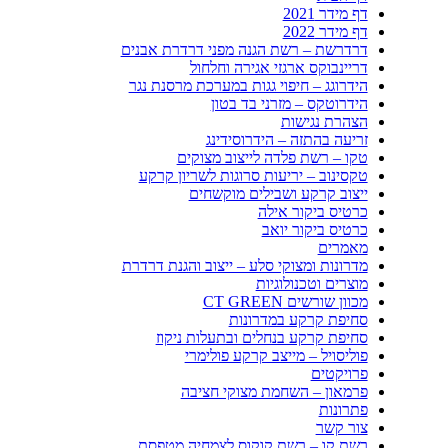
דף מידר 2021
דף מידר 2022
דרדרשת – רשת הגנה מפני דרדרת אבנים
דריינבוקס ארגזי אגירה וחלחול
הידרוגג – חיפוי גגות במערכת מרסנת נגר
הידרוטקס – מזרני בד בטון
הצהרת נגישות
זריעה בהתזה – הידרוסידינג
טקו – רשת פלדה לייצוב מצוקים
טקסינוב – יריעות סרוגות לשריון קרקע
ייצוב קרקע ושבילים מוקשחים
כרטיס ביקור אילה
כרטיס ביקור יואב
מאמרים
מדרונות ומצוקי סלע – ייצוב והגנת דרדרת
מוצרים וטכנולוגיות
מכוון שורשים CT GREEN
סחיפת קרקע במדרונות
סחיפת קרקע בנחלים ובתעלות ניקוז
פוליסויל – מייצב קרקע פולימרי
פרויקטים
פרמאון – השחמת מצוקי חציבה
פתרונות
צור קשר
רשת קו – רשת קוקוס לצמחיה מטפסת