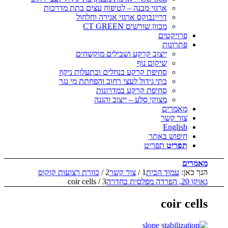
ארגזי מבנה – לטיפוח עצים בתת מדרכות
דריינבוקס ארגזי אגירה וחלחול
מכוון שורשים CT GREEN
פרויקטים
פתרונות
ייצוב קרקע ושבילים מוקשחים
שיקום נוף
סחיפת קרקע בנחלים ובתעלות ניקוז
בתי גידול לעצי רחוב והפחתת מי נגר
סחיפת קרקע במדרונות
מצוקי סלע – ייצוב והגנה
מאמרים
צור קשר
English
חיפוש באתר
תפריט
תפריט
מאמרים
הנך כאן:
עמוד הבית
1
/
צור קשר
2
/
כוורת רצועות קוקוס
גאוקו 20, הפרדה מפלסית בחדרה
3
/
coir cells
coir cells