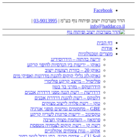
Facebook
הדר מערכות ייצוב ופיתוח נוף בע"מ |
03-9013995
|
info@haddar.co.il
דף הבית
אודות
מוצרים וטכנולוגיות
זריעה בהתזה – הידרוסידינג
גאוקו – יריעות ביו הנדסיות לחיפוי קרקע
גאוקו 20 – כוורת רצועות ייצוב
גאוקו-לוג גלילי קוקוס להגנת מדרונות ואפיקי מים
פוליסויל – מייצב קרקע פולימרי
הידרוטקס – מזרני בד בטון
דרדרשת – רשת הגנה מפני דרדרת אבנים
דלטקס – רשת להגנת דרדרת אבנים
טקו – רשת פלדה לייצוב מצוקים
GBE – מחסומים גמישים סופגי אנרגיה
טקסינוב – יריעות סרוגות לשריון קרקע
פרמאון – השחמת מצוקי חציבה
רשת קו – רשת קוקוס לצמחיה מטפסת
אקוגג – גגות צומחים אקולוגיים
CU Soil – אדמת מבנה, בתי גידול לעצי רחוב