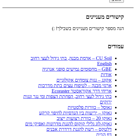
קישורים מעניינים
הנה מספר קישורים מעניינים בשבילך! :)
עמודים
CU Soil – אדמת מבנה, בתי גידול לעצי רחוב
English
GBE – מחסומים גמישים סופגי אנרגיה
אודות
אקוגג – גגות צומחים אקולוגיים
ארגזי מבנה – לטיפוח עצים בתת מדרכות
אריחי דרך אקוראסטר Ecoraster
בתי גידול לעצי רחוב, הפחתת הצפות ומי נגר וגגות
ירוקים
גאוסל – כוורות פלסטיות
גאוקו – יריעות ביו הנדסיות לחיפוי קרקע
גאוקו 20 – כוורת רצועות ייצוב
גאוקו-לוג גלילי קוקוס להגנת מדרונות ואפיקי מים
דלטקס – רשת להגנת דרדרת אבנים
דף הבית