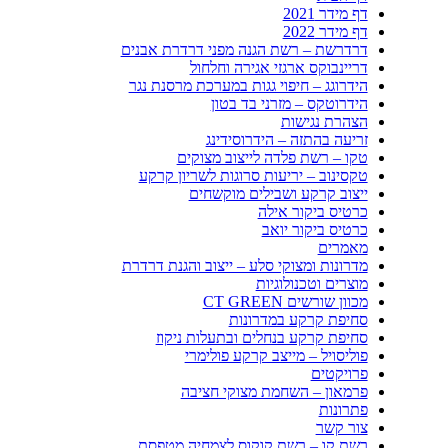
דף מידר 2021
דף מידר 2022
דרדרשת – רשת הגנה מפני דרדרת אבנים
דריינבוקס ארגזי אגירה וחלחול
הידרוגג – חיפוי גגות במערכת מרסנת נגר
הידרוטקס – מזרני בד בטון
הצהרת נגישות
זריעה בהתזה – הידרוסידינג
טקו – רשת פלדה לייצוב מצוקים
טקסינוב – יריעות סרוגות לשריון קרקע
ייצוב קרקע ושבילים מוקשחים
כרטיס ביקור אילה
כרטיס ביקור יואב
מאמרים
מדרונות ומצוקי סלע – ייצוב והגנת דרדרת
מוצרים וטכנולוגיות
מכוון שורשים CT GREEN
סחיפת קרקע במדרונות
סחיפת קרקע בנחלים ובתעלות ניקוז
פוליסויל – מייצב קרקע פולימרי
פרויקטים
פרמאון – השחמת מצוקי חציבה
פתרונות
צור קשר
רשת קו – רשת קוקוס לצמחיה מטפסת