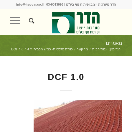
הדר מערכות ייצוב ופיתוח נוף בע"מ |
03-9013995
|
info@haddar.co.il
מאמרים
הנך כאן:
עמוד הבית
/
צור קשר
/
כוורת פלסטית- כביש מכבית 471
/
DCF 1.0
DCF 1.0