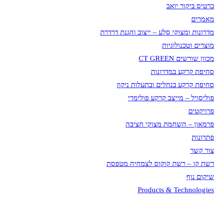
כרטיס ביקור יואב
מאמרים
מדרונות ומצוקי סלע – ייצוב והגנת דרדרת
מוצרים וטכנולוגיות
מכוון שורשים CT GREEN
סחיפת קרקע במדרונות
סחיפת קרקע בנחלים ובתעלות ניקוז
פוליסויל – מייצב קרקע פולימרי
פרויקטים
פרמאון – השחמת מצוקי חציבה
פתרונות
צור קשר
רשת קו – רשת קוקוס לצמחיה מטפסת
שיקום נוף
Products & Technologies