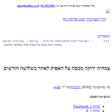
הדר מערכות ייצוב ופיתוח נוף בע"מ |
03-9013995
|
info@haddar.co.il
מאמרים
1
2
3
/
ייצוב צמחי להגנת סחיפה במעלה נחל איילון
/
צור קשר
/
עמוד הבית
הנך כאן:
צמחיה ירוקה מכסה על האפיק לאחר כשלושה חודשים...
צמחיה ירוקה מכסה על האפיק לאחר כשלושה חודשים
/
/
16 באוקטובר 2016
0 תגובות
על ידי
ayala
שתפו את הפוסט
שתף ב Facebook
שתף ב X