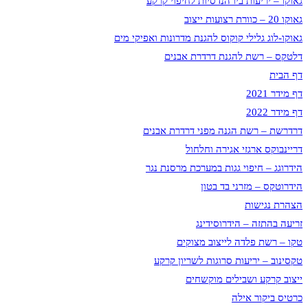
גאוקו – יריעות ביו הנדסיות לחיפוי קרקע
גאוקו 20 – כוורת רצועות ייצוב
גאוקו-לוג גלילי קוקוס להגנת מדרונות ואפיקי מים
דלטקס – רשת להגנת דרדרת אבנים
דף הבית
דף מידר 2021
דף מידר 2022
דרדרשת – רשת הגנה מפני דרדרת אבנים
דריינבוקס ארגזי אגירה וחלחול
הידרוגג – חיפוי גגות במערכת מרסנת נגר
הידרוטקס – מזרני בד בטון
הצהרת נגישות
זריעה בהתזה – הידרוסידינג
טקו – רשת פלדה לייצוב מצוקים
טקסינוב – יריעות סרוגות לשריון קרקע
ייצוב קרקע ושבילים מוקשחים
כרטיס ביקור אילה