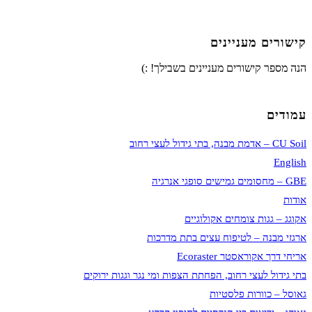
קישורים מעניינים
הנה מספר קישורים מעניינים בשבילך! :)
עמודים
CU Soil – אדמת מבנה, בתי גידול לעצי רחוב
English
GBE – מחסומים גמישים סופגי אנרגיה
אודות
אקוגג – גגות צומחים אקולוגיים
ארגזי מבנה – לטיפוח עצים בתת מדרכות
אריחי דרך אקוראסטר Ecoraster
בתי גידול לעצי רחוב, הפחתת הצפות ומי נגר וגגות ירוקים
גאוסל – כוורות פלסטיות