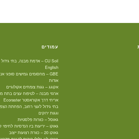
עמודים
CU Soil – אדמת מבנה, בתי גידול לעצי רחוב
English
GBE – מחסומים גמישים סופגי אנרגיה
אודות
אקוגג – גגות צומחים אקולוגיים
ארגזי מבנה – לטיפוח עצים בתת מ
אריחי דרך אקוראסטר Ecoraster
בתי גידול לעצי רחוב, הפחתת הצפות
וגגות ירוקים
גאוסל – כוורות פלסטיות
גאוקו – יריעות ביו הנדסיות לחיפוי 
גאוקו 20 – כוורת רצועות ייצוב
גאוקו-לוג גלילי קוקוס להגנת מדרונו