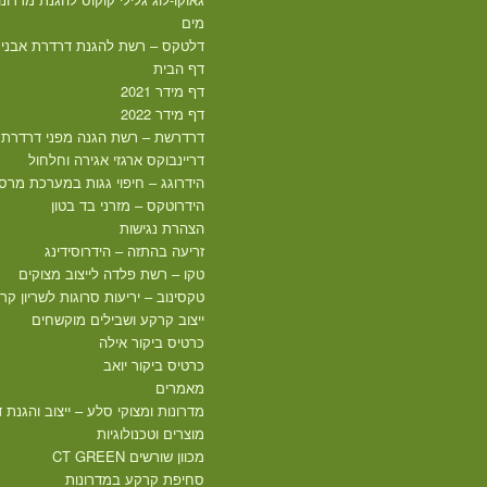
מים
דלטקס – רשת להגנת דרדרת אבני
דף הבית
דף מידר 2021
דף מידר 2022
דרדרשת – רשת הגנה מפני דרדרת 
דריינבוקס ארגזי אגירה וחלחול
הידרוגג – חיפוי גגות במערכת מרס
הידרוטקס – מזרני בד בטון
הצהרת נגישות
זריעה בהתזה – הידרוסידינג
טקו – רשת פלדה לייצוב מצוקים
טקסינוב – יריעות סרוגות לשריון קר
ייצוב קרקע ושבילים מוקשחים
כרטיס ביקור אילה
כרטיס ביקור יואב
מאמרים
מדרונות ומצוקי סלע – ייצוב והגנת
מוצרים וטכנולוגיות
מכוון שורשים CT GREEN
סחיפת קרקע במדרונות