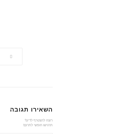
השאירו תגובה
רוצה להצטרף לדיון?
תרגישו חופשי לתרום!