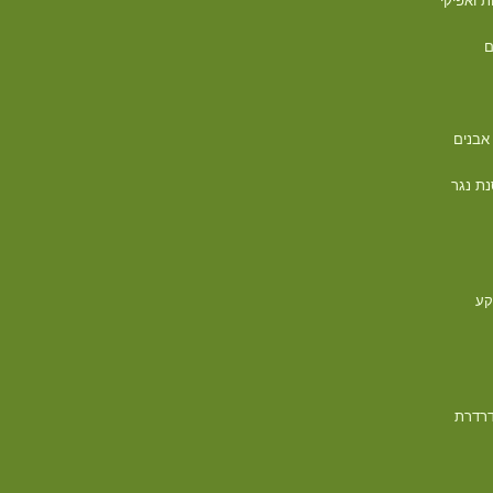
ם
אבנים
נת נגר
קע
 דרדרת