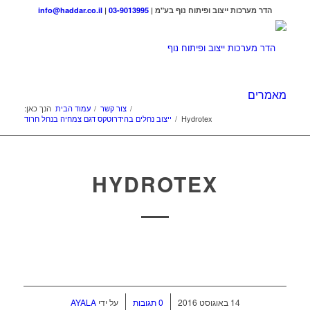
הדר מערכות ייצוב ופיתוח נוף בע"מ |
03-9013995
|
info@haddar.co.il
מאמרים
/
צור קשר
/
עמוד הבית
הנך כאן:
Hydrotex
/
ייצוב נחלים בהידרוטקס דגם צמחיה בנחל חרוד
HYDROTEX
/
/
14 באוגוסט 2016
0 תגובות
על ידי
AYALA