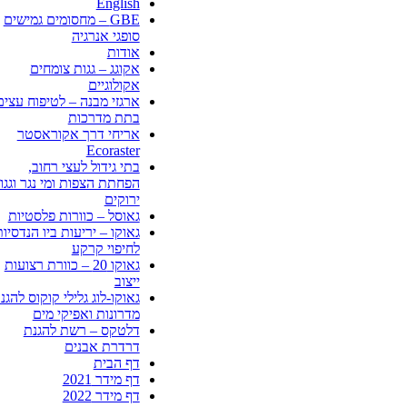
English
GBE – מחסומים גמישים
סופגי אנרגיה
אודות
אקוגג – גגות צומחים
אקולוגיים
ארגזי מבנה – לטיפוח עצים
בתת מדרכות
אריחי דרך אקוראסטר
Ecoraster
בתי גידול לעצי רחוב,
הפחתת הצפות ומי נגר וגגו
ירוקים
גאוסל – כוורות פלסטיות
גאוקו – יריעות ביו הנדסיו
לחיפוי קרקע
גאוקו 20 – כוורת רצועות
ייצוב
גאוקו-לוג גלילי קוקוס להגנ
מדרונות ואפיקי מים
דלטקס – רשת להגנת
דרדרת אבנים
דף הבית
דף מידר 2021
דף מידר 2022