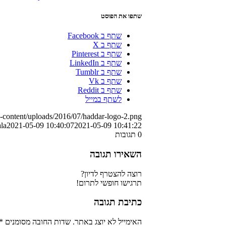
שתפו את הפוסט
שתף ב Facebook
שתף ב X
שתף ב Pinterest
שתף ב LinkedIn
שתף ב Tumblr
שתף ב Vk
שתף ב Reddit
לשתף במייל
p-content/uploads/2016/07/haddar-logo-2.png
la
2021-05-09 10:40:07
2021-05-09 10:41:22
0
תגובות
השאירו תגובה
רוצה להצטרף לדיון?
תרגישו חופשי לתרום!
כתיבת תגובה
האימייל לא יוצג באתר.
שדות החובה מסומנים
*