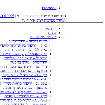
Facebook
הדר מערכות ייצוב ופיתוח נוף בע"מ |
-9013995
דף הבית
אודות
מוצרים וטכנולוגיות
זריעה בהתזה – הידרוסידינג
גאוקו – יריעות ביו הנדסיות לחיפו
גאוקו 20 – כוורת רצועות ייצוב
גאוקו-לוג גלילי קוקוס להגנת מדרונ
פוליסויל – מייצב קרקע פולימרי
הידרוטקס – מזרני בד בטון
דרדרשת – רשת הגנה מפני דרדרת
דלטקס – רשת להגנת דרדרת אבני
טקו – רשת פלדה לייצוב מצוקים
GBE – מחסומים גמישים סופגי אנרגיה
טקסינוב – יריעות סרוגות לשריון 
פרמאון – השחמת מצוקי חציבה
רשת קו – רשת קוקוס לצמחיה מט
אקוגג – גגות צומחים אקולוגיים
CU Soil – אדמת מבנה, בתי גידול לעצי רחוב
ארגזי מבנה – לטיפוח עצים בתת מ