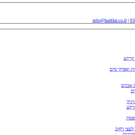
info@haddar.co.il
|
03
י קרקע
ות ואפיקי מים
 אבנים
ם
קרקע
פסת
דרכות