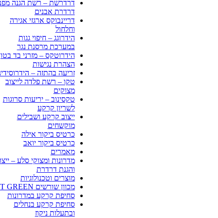
דרדרשת – רשת הגנה מפני
דרדרת אבנים
דריינבוקס ארגזי אגירה
וחלחול
הידרוגג – חיפוי גגות
במערכת מרסנת נגר
הידרוטקס – מזרני בד בטון
הצהרת נגישות
זריעה בהתזה – הידרוסידינ
טקו – רשת פלדה לייצוב
מצוקים
טקסינוב – יריעות סרוגות
לשריון קרקע
ייצוב קרקע ושבילים
מוקשחים
כרטיס ביקור אילה
כרטיס ביקור יואב
מאמרים
מדרונות ומצוקי סלע – ייצו
והגנת דרדרת
מוצרים וטכנולוגיות
מכוון שורשים CT GREEN
סחיפת קרקע במדרונות
סחיפת קרקע בנחלים
ובתעלות ניקוז