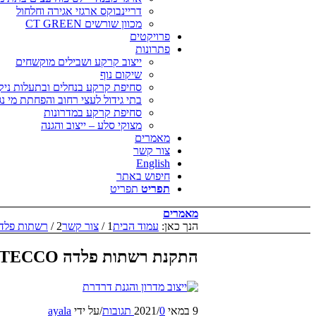
דריינבוקס ארגזי אגירה וחלחול
מכוון שורשים CT GREEN
פרויקטים
פתרונות
ייצוב קרקע ושבילים מוקשחים
שיקום נוף
סחיפת קרקע בנחלים ובתעלות ניקו
בתי גידול לעצי רחוב והפחתת מי נג
סחיפת קרקע במדרונות
מצוקי סלע – ייצוב והגנה
מאמרים
צור קשר
English
חיפוש באתר
תפריט
תפריט
מאמרים
הנך כאן:
עמוד הבית
1
/
צור קשר
2
/
רשתות פלדה חזקה טקו (o
התקנת רשתות פלדה TECCO בחיפה מורדות ורדיה
9 במאי 2021
0 תגובות
/
/
על ידי
ayala