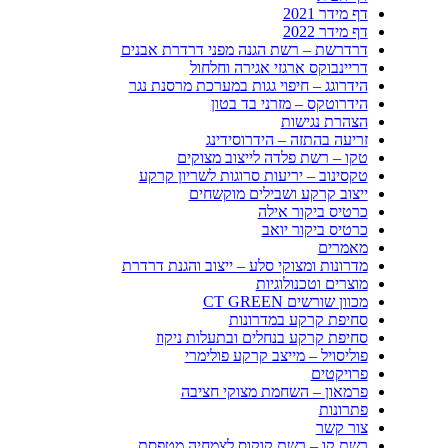
דף מידר 2021
דף מידר 2022
דרדרשת – רשת הגנה מפני דרדרת אבנים
דריינבוקס ארגזי אגירה וחלחול
הידרוגג – חיפוי גגות במערכת מרסנת נגר
הידרוטקס – מזרני בד בטון
הצהרת נגישות
זריעה בהתזה – הידרוסידינג
טקו – רשת פלדה לייצוב מצוקים
טקסינוב – יריעות סרוגות לשריון קרקע
ייצוב קרקע ושבילים מוקשחים
כרטיס ביקור אילה
כרטיס ביקור יואב
מאמרים
מדרונות ומצוקי סלע – ייצוב והגנת דרדרת
מוצרים וטכנולוגיות
מכוון שורשים CT GREEN
סחיפת קרקע במדרונות
סחיפת קרקע בנחלים ובתעלות ניקוז
פוליסויל – מייצב קרקע פולימרי
פרויקטים
פרמאון – השחמת מצוקי חציבה
פתרונות
צור קשר
רשת קו – רשת קוקוס לצמחיה מטפסת