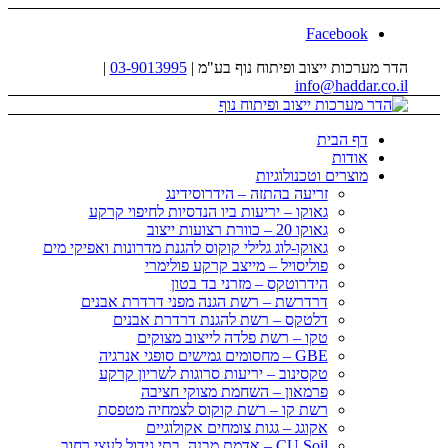
Facebook
הדר מערכות ייצוב ופיתוח נוף בע"מ |
03-9013995
|
info@haddar.co.il
דף הבית
אודות
מוצרים וטכנולוגיות
זריעה בהתזה – הידרוסידינג
גאוקו – יריעות ביו הנדסיות לחיפוי קרקע
גאוקו 20 – כוורת רצועות ייצוב
גאוקו-לוג גלילי קוקוס להגנת מדרונות ואפיקי מים
פוליסויל – מייצב קרקע פולימרי
הידרוטקס – מזרני בד בטון
דרדרשת – רשת הגנה מפני דרדרת אבנים
דלטקס – רשת להגנת דרדרת אבנים
טקו – רשת פלדה לייצוב מצוקים
GBE – מחסומים גמישים סופגי אנרגיה
טקסינוב – יריעות סרוגות לשריון קרקע
פרמאון – השחמת מצוקי חציבה
רשת קו – רשת קוקוס לצמחיה מטפסת
אקוגג – גגות צומחים אקולוגיים
CU Soil – אדמת מבנה, בתי גידול לעצי רחוב