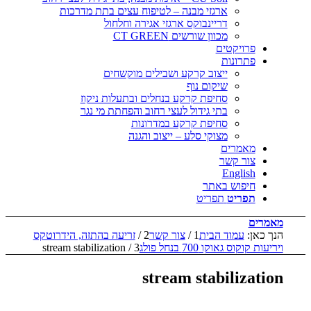
ארגזי מבנה – לטיפוח עצים בתת מדרכות
דריינבוקס ארגזי אגירה וחלחול
מכוון שורשים CT GREEN
פרויקטים
פתרונות
ייצוב קרקע ושבילים מוקשחים
שיקום נוף
סחיפת קרקע בנחלים ובתעלות ניקוז
בתי גידול לעצי רחוב והפחתת מי נגר
סחיפת קרקע במדרונות
מצוקי סלע – ייצוב והגנה
מאמרים
צור קשר
English
חיפוש באתר
תפריט
תפריט
מאמרים
הנך כאן:
עמוד הבית
1
/
צור קשר
2
/
זריעה בהתזה, הידרוטקס
ויריעות קוקוס גאוקו 700 בנחל פולג
3
/
stream stabilization
stream stabilization