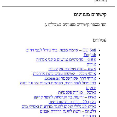
קישורים מעניינים
הנה מספר קישורים מעניינים בשבילך! :)
עמודים
CU Soil – אדמת מבנה, בתי גידול לעצי רחוב
English
GBE – מחסומים גמישים סופגי אנרגיה
אודות
אקוגג – גגות צומחים אקולוגיים
ארגזי מבנה – לטיפוח עצים בתת מדרכות
אריחי דרך אקוראסטר Ecoraster
בתי גידול לעצי רחוב, הפחתת הצפות ומי נגר וגגות
ירוקים
גאוסל – כוורות פלסטיות
גאוקו – יריעות ביו הנדסיות לחיפוי קרקע
גאוקו 20 – כוורת רצועות ייצוב
גאוקו-לוג גלילי קוקוס להגנת מדרונות ואפיקי מים
דלטקס – רשת להגנת דרדרת אבנים
דף הבית