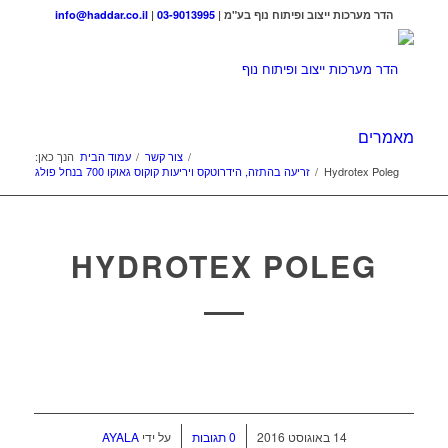
הדר מערכות ייצוב ופיתוח נוף בע"מ |
03-9013995
|
info@haddar.co.il
מאמרים
/
צור קשר
/
עמוד הבית
הנך כאן:
Hydrotex Poleg
/
זריעה בהתזה, הידרוטקס ויריעות קוקוס גאוקו 700 בנחל פולג
HYDROTEX POLEG
/
/
14 באוגוסט 2016
0 תגובות
על ידי
AYALA