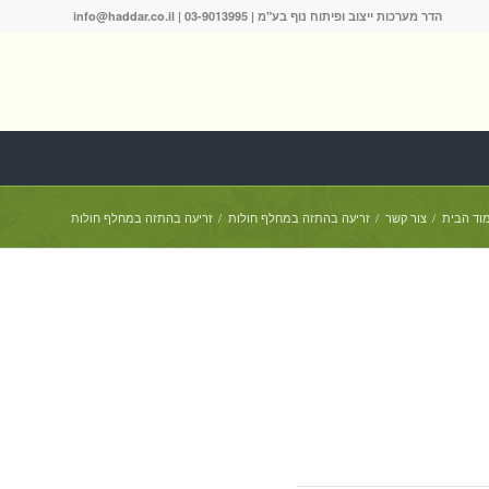
הדר מערכות ייצוב ופיתוח נוף בע"מ |
03-9013995
|
info@haddar.co.il
וד הבית
/
צור קשר
/
זריעה בהתזה במחלף חולות
/
זריעה בהתזה במחלף חולות