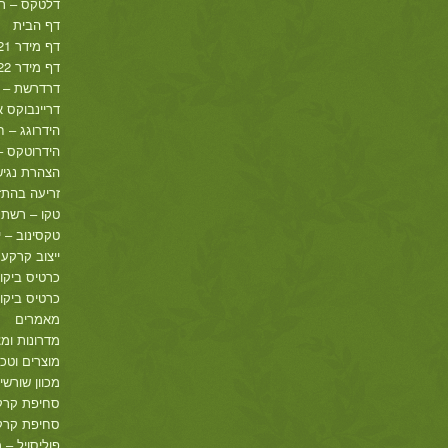
דלטקס – ר
דף הבית
דף מידר 2021
דף מידר 2022
דרדרשת – ר
דריינבוקס א
הידרוגג – 
הידרוטקס – 
הצהרת נגיש
זריעה בהתזה
טקו – רשת 
טקסינוב – י
ייצוב קרקע
כרטיס ביקו
כרטיס ביקור
מאמרים
מדרונות ומצ
מוצרים וטכנ
מכוון שורשים GREEN
סחיפת קרק
סחיפת קרקע
פוליסויל – 