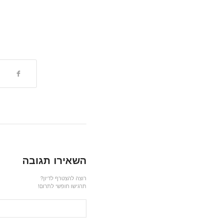
השאירו תגובה
רוצה להצטרף לדיון?
תרגישו חופשי לתרום!