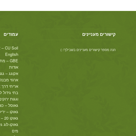
קישורים מעניינים
עמודים
CU Soil – אדמת מבנה, בתי גידול לעצי רחוב
הנה מספר קישורים מעניינים בשבילך! :)
English
GBE – מחסומים גמישים סופגי אנרגיה
אודות
אקוגג – גגו
ארגזי מבנה
אריחי דרך אקור
בתי גידול ל
וגגות ירוקים
גאוסל – כוו
גאוקו – ירי
גאוקו 20 – כוורת רצועות ייצוב
גאוקו-לוג ג
מים