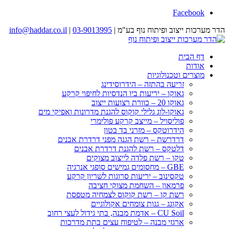
Facebook
הדר מערכות ייצוב ופיתוח נוף בע"מ |
03-9013995
|
info@haddar.co.il
דף הבית
אודות
מוצרים וטכנולוגיות
זריעה בהתזה – הידרוסידינג
גאוקו – יריעות ביו הנדסיות לחיפוי קרקע
גאוקו 20 – כוורת רצועות ייצוב
גאוקו-לוג גלילי קוקוס להגנת מדרונות ואפיקי מים
פוליסויל – מייצב קרקע פולימרי
הידרוטקס – מזרני בד בטון
דרדרשת – רשת הגנה מפני דרדרת אבנים
דלטקס – רשת להגנת דרדרת אבנים
טקו – רשת פלדה לייצוב מצוקים
GBE – מחסומים גמישים סופגי אנרגיה
טקסינוב – יריעות סרוגות לשריון קרקע
פרמאון – השחמת מצוקי חציבה
רשת קו – רשת קוקוס לצמחיה מטפסת
אקוגג – גגות צומחים אקולוגיים
CU Soil – אדמת מבנה, בתי גידול לעצי רחוב
ארגזי מבנה – לטיפוח עצים בתת מדרכות