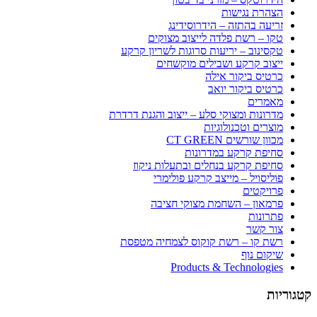
הצהרת נגישות
זריעה בהתזה – הידרוסידינג
טקו – רשת פלדה לייצוב מצוקים
טקסינוב – יריעות סרוגות לשריון קרקע
ייצוב קרקע ושבילים מוקשחים
כרטיס ביקור אילה
כרטיס ביקור יואב
מאמרים
מדרונות ומצוקי סלע – ייצוב והגנת דרדרת
מוצרים וטכנולוגיות
מכוון שורשים CT GREEN
סחיפת קרקע במדרונות
סחיפת קרקע בנחלים ובתעלות ניקוז
פוליסויל – מייצב קרקע פולימרי
פרויקטים
פרמאון – השחמת מצוקי חציבה
פתרונות
צור קשר
רשת קו – רשת קוקוס לצמחיה מטפסת
שיקום נוף
Products & Technologies
קטגוריות