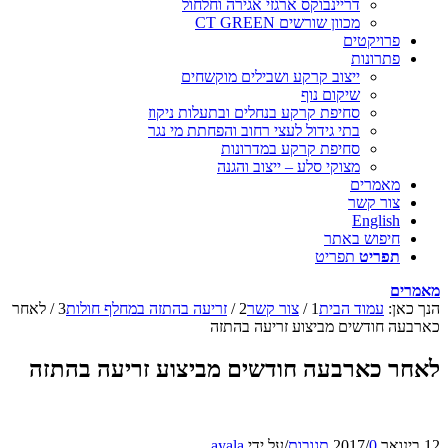
דריינבוקס ארגזי אגירה וחלחול
מכוון שורשים CT GREEN
פרויקטים
פתרונות
ייצוב קרקע ושבילים מוקשחים
שיקום נוף
סחיפת קרקע בנחלים ובתעלות ניקוז
בתי גידול לעצי רחוב והפחתת מי נגר
סחיפת קרקע במדרונות
מצוקי סלע – ייצוב והגנה
מאמרים
צור קשר
English
חיפוש באתר
תפריט
תפריט
מאמרים
הנך כאן:
עמוד הבית
1
/
צור קשר
2
/
זריעה בהתזה במחלף חולות
3
/
לאחר
כארבעה חודשים מביצוע זריעה בהתזה
לאחר כארבעה חודשים מביצוע זריעה בהתזה
12 בינואר 2017
0 תגובות
/
/
על ידי
ayala