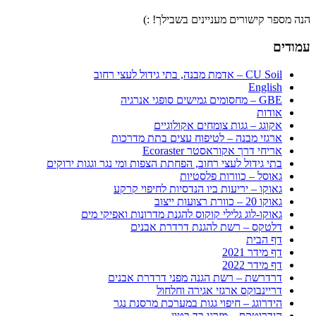
הנה מספר קישורים מעניינים בשבילך! :)
עמודים
CU Soil – אדמת מבנה, בתי גידול לעצי רחוב
English
GBE – מחסומים גמישים סופגי אנרגיה
אודות
אקוגג – גגות צומחים אקולוגיים
ארגזי מבנה – לטיפוח עצים בתת מדרכות
אריחי דרך אקוראסטר Ecoraster
בתי גידול לעצי רחוב, הפחתת הצפות ומי נגר וגגות ירוקים
גאוסל – כוורות פלסטיות
גאוקו – יריעות ביו הנדסיות לחיפוי קרקע
גאוקו 20 – כוורת רצועות ייצוב
גאוקו-לוג גלילי קוקוס להגנת מדרונות ואפיקי מים
דלטקס – רשת להגנת דרדרת אבנים
דף הבית
דף מידר 2021
דף מידר 2022
דרדרשת – רשת הגנה מפני דרדרת אבנים
דריינבוקס ארגזי אגירה וחלחול
הידרוגג – חיפוי גגות במערכת מרסנת נגר
הידרוטקס – מזרני בד בטון