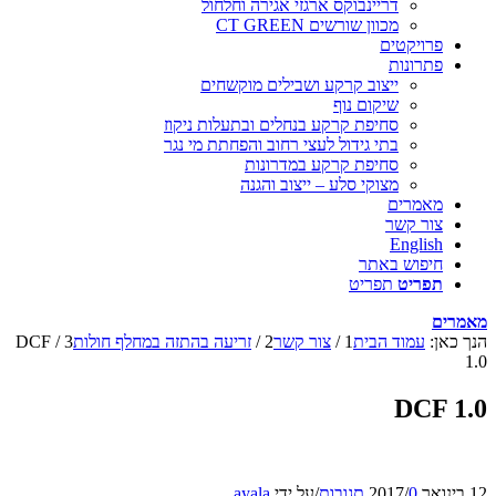
דריינבוקס ארגזי אגירה וחלחול
מכוון שורשים CT GREEN
פרויקטים
פתרונות
ייצוב קרקע ושבילים מוקשחים
שיקום נוף
סחיפת קרקע בנחלים ובתעלות ניקוז
בתי גידול לעצי רחוב והפחתת מי נגר
סחיפת קרקע במדרונות
מצוקי סלע – ייצוב והגנה
מאמרים
צור קשר
English
חיפוש באתר
תפריט
תפריט
מאמרים
הנך כאן:
עמוד הבית
1
/
צור קשר
2
/
זריעה בהתזה במחלף חולות
3
/
DCF
1.0
DCF 1.0
12 בינואר 2017
0 תגובות
/
/
על ידי
ayala