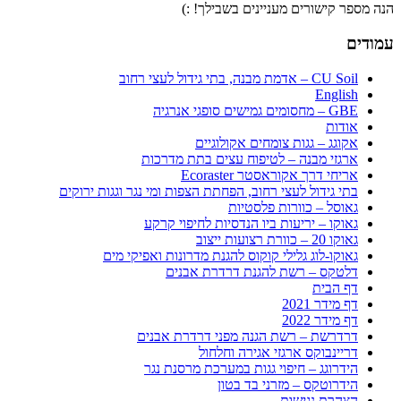
הנה מספר קישורים מעניינים בשבילך! :)
עמודים
CU Soil – אדמת מבנה, בתי גידול לעצי רחוב
English
GBE – מחסומים גמישים סופגי אנרגיה
אודות
אקוגג – גגות צומחים אקולוגיים
ארגזי מבנה – לטיפוח עצים בתת מדרכות
אריחי דרך אקוראסטר Ecoraster
בתי גידול לעצי רחוב, הפחתת הצפות ומי נגר וגגות ירוקים
גאוסל – כוורות פלסטיות
גאוקו – יריעות ביו הנדסיות לחיפוי קרקע
גאוקו 20 – כוורת רצועות ייצוב
גאוקו-לוג גלילי קוקוס להגנת מדרונות ואפיקי מים
דלטקס – רשת להגנת דרדרת אבנים
דף הבית
דף מידר 2021
דף מידר 2022
דרדרשת – רשת הגנה מפני דרדרת אבנים
דריינבוקס ארגזי אגירה וחלחול
הידרוגג – חיפוי גגות במערכת מרסנת נגר
הידרוטקס – מזרני בד בטון
הצהרת נגישות