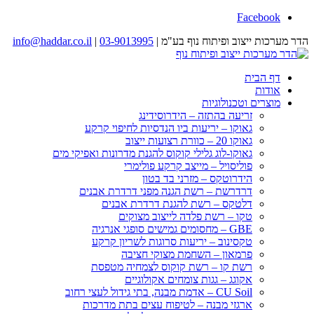
Facebook
הדר מערכות ייצוב ופיתוח נוף בע"מ |
03-9013995
|
info@haddar.co.il
דף הבית
אודות
מוצרים וטכנולוגיות
זריעה בהתזה – הידרוסידינג
גאוקו – יריעות ביו הנדסיות לחיפוי קרקע
גאוקו 20 – כוורת רצועות ייצוב
גאוקו-לוג גלילי קוקוס להגנת מדרונות ואפיקי מים
פוליסויל – מייצב קרקע פולימרי
הידרוטקס – מזרני בד בטון
דרדרשת – רשת הגנה מפני דרדרת אבנים
דלטקס – רשת להגנת דרדרת אבנים
טקו – רשת פלדה לייצוב מצוקים
GBE – מחסומים גמישים סופגי אנרגיה
טקסינוב – יריעות סרוגות לשריון קרקע
פרמאון – השחמת מצוקי חציבה
רשת קו – רשת קוקוס לצמחיה מטפסת
אקוגג – גגות צומחים אקולוגיים
CU Soil – אדמת מבנה, בתי גידול לעצי רחוב
ארגזי מבנה – לטיפוח עצים בתת מדרכות