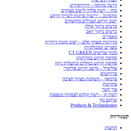
זריעה בהתזה – הידרוסידינג
טקו – רשת פלדה לייצוב מצוקים
טקסינוב – יריעות סרוגות לשריון קרקע
ייצוב קרקע ושבילים מוקשחים
כרטיס ביקור אילה
כרטיס ביקור יואב
מאמרים
מדרונות ומצוקי סלע – ייצוב והגנת דרדרת
מוצרים וטכנולוגיות
מכוון שורשים CT GREEN
סחיפת קרקע במדרונות
סחיפת קרקע בנחלים ובתעלות ניקוז
פוליסויל – מייצב קרקע פולימרי
פרויקטים
פרמאון – השחמת מצוקי חציבה
פתרונות
צור קשר
רשת קו – רשת קוקוס לצמחיה מטפסת
שיקום נוף
Products & Technologies
קטגוריות
חדשות