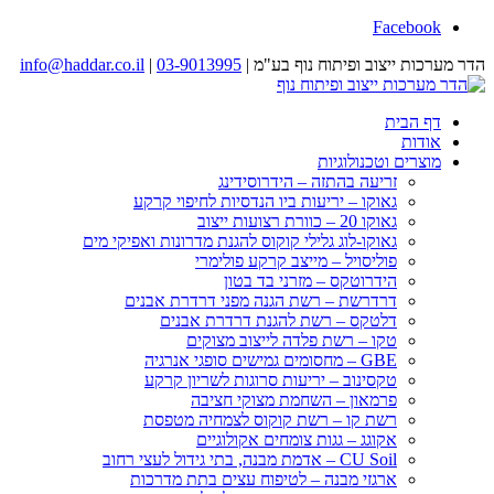
Facebook
הדר מערכות ייצוב ופיתוח נוף בע"מ |
03-9013995
|
info@haddar.co.il
דף הבית
אודות
מוצרים וטכנולוגיות
זריעה בהתזה – הידרוסידינג
גאוקו – יריעות ביו הנדסיות לחיפוי קרקע
גאוקו 20 – כוורת רצועות ייצוב
גאוקו-לוג גלילי קוקוס להגנת מדרונות ואפיקי מים
פוליסויל – מייצב קרקע פולימרי
הידרוטקס – מזרני בד בטון
דרדרשת – רשת הגנה מפני דרדרת אבנים
דלטקס – רשת להגנת דרדרת אבנים
טקו – רשת פלדה לייצוב מצוקים
GBE – מחסומים גמישים סופגי אנרגיה
טקסינוב – יריעות סרוגות לשריון קרקע
פרמאון – השחמת מצוקי חציבה
רשת קו – רשת קוקוס לצמחיה מטפסת
אקוגג – גגות צומחים אקולוגיים
CU Soil – אדמת מבנה, בתי גידול לעצי רחוב
ארגזי מבנה – לטיפוח עצים בתת מדרכות