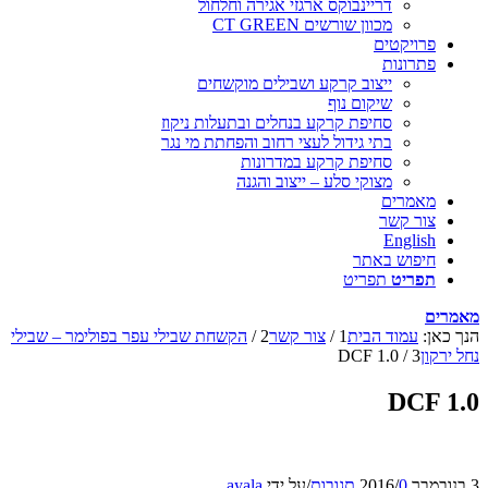
דריינבוקס ארגזי אגירה וחלחול
מכוון שורשים CT GREEN
פרויקטים
פתרונות
ייצוב קרקע ושבילים מוקשחים
שיקום נוף
סחיפת קרקע בנחלים ובתעלות ניקוז
בתי גידול לעצי רחוב והפחתת מי נגר
סחיפת קרקע במדרונות
מצוקי סלע – ייצוב והגנה
מאמרים
צור קשר
English
חיפוש באתר
תפריט
תפריט
מאמרים
הנך כאן:
עמוד הבית
1
/
צור קשר
2
/
הקשחת שבילי עפר בפולימר – שבילי
נחל ירקון
3
/
DCF 1.0
DCF 1.0
3 בנובמבר 2016
0 תגובות
/
/
על ידי
ayala