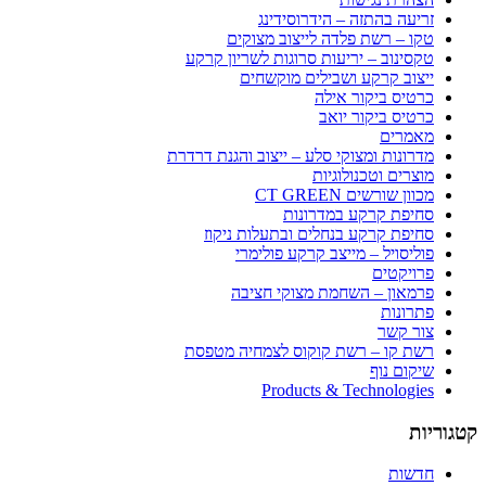
זריעה בהתזה – הידרוסידינג
טקו – רשת פלדה לייצוב מצוקים
טקסינוב – יריעות סרוגות לשריון קרקע
ייצוב קרקע ושבילים מוקשחים
כרטיס ביקור אילה
כרטיס ביקור יואב
מאמרים
מדרונות ומצוקי סלע – ייצוב והגנת דרדרת
מוצרים וטכנולוגיות
מכוון שורשים CT GREEN
סחיפת קרקע במדרונות
סחיפת קרקע בנחלים ובתעלות ניקוז
פוליסויל – מייצב קרקע פולימרי
פרויקטים
פרמאון – השחמת מצוקי חציבה
פתרונות
צור קשר
רשת קו – רשת קוקוס לצמחיה מטפסת
שיקום נוף
Products & Technologies
קטגוריות
חדשות