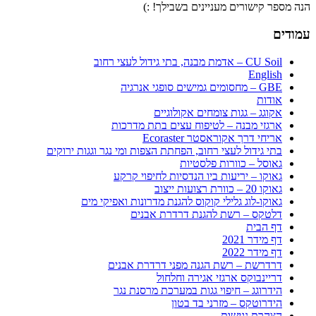
הנה מספר קישורים מעניינים בשבילך! :)
עמודים
CU Soil – אדמת מבנה, בתי גידול לעצי רחוב
English
GBE – מחסומים גמישים סופגי אנרגיה
אודות
אקוגג – גגות צומחים אקולוגיים
ארגזי מבנה – לטיפוח עצים בתת מדרכות
אריחי דרך אקוראסטר Ecoraster
בתי גידול לעצי רחוב, הפחתת הצפות ומי נגר וגגות ירוקים
גאוסל – כוורות פלסטיות
גאוקו – יריעות ביו הנדסיות לחיפוי קרקע
גאוקו 20 – כוורת רצועות ייצוב
גאוקו-לוג גלילי קוקוס להגנת מדרונות ואפיקי מים
דלטקס – רשת להגנת דרדרת אבנים
דף הבית
דף מידר 2021
דף מידר 2022
דרדרשת – רשת הגנה מפני דרדרת אבנים
דריינבוקס ארגזי אגירה וחלחול
הידרוגג – חיפוי גגות במערכת מרסנת נגר
הידרוטקס – מזרני בד בטון
הצהרת נגישות