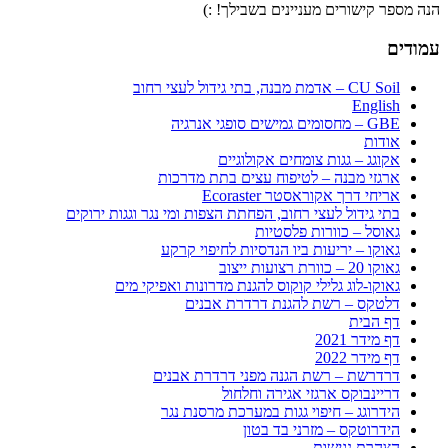
הנה מספר קישורים מעניינים בשבילך! :)
עמודים
CU Soil – אדמת מבנה, בתי גידול לעצי רחוב
English
GBE – מחסומים גמישים סופגי אנרגיה
אודות
אקוגג – גגות צומחים אקולוגיים
ארגזי מבנה – לטיפוח עצים בתת מדרכות
אריחי דרך אקוראסטר Ecoraster
בתי גידול לעצי רחוב, הפחתת הצפות ומי נגר וגגות ירוקים
גאוסל – כוורות פלסטיות
גאוקו – יריעות ביו הנדסיות לחיפוי קרקע
גאוקו 20 – כוורת רצועות ייצוב
גאוקו-לוג גלילי קוקוס להגנת מדרונות ואפיקי מים
דלטקס – רשת להגנת דרדרת אבנים
דף הבית
דף מידר 2021
דף מידר 2022
דרדרשת – רשת הגנה מפני דרדרת אבנים
דריינבוקס ארגזי אגירה וחלחול
הידרוגג – חיפוי גגות במערכת מרסנת נגר
הידרוטקס – מזרני בד בטון
הצהרת נגישות