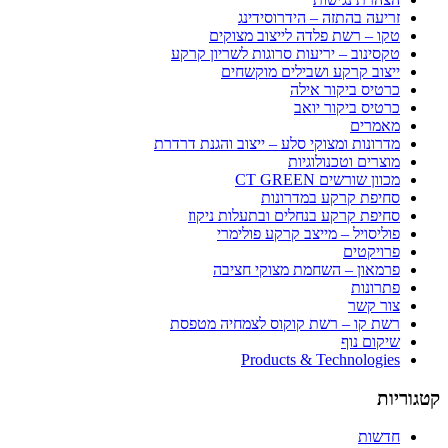
זריעה בהתזה – הידרוסידינג
טקו – רשת פלדה לייצוב מצוקים
טקסינוב – יריעות סרוגות לשריון קרקע
ייצוב קרקע ושבילים מוקשחים
כרטיס ביקור אילה
כרטיס ביקור יואב
מאמרים
מדרונות ומצוקי סלע – ייצוב והגנת דרדרת
מוצרים וטכנולוגיות
מכוון שורשים CT GREEN
סחיפת קרקע במדרונות
סחיפת קרקע בנחלים ובתעלות ניקוז
פוליסויל – מייצב קרקע פולימרי
פרויקטים
פרמאון – השחמת מצוקי חציבה
פתרונות
צור קשר
רשת קו – רשת קוקוס לצמחיה מטפסת
שיקום נוף
Products & Technologies
קטגוריות
חדשות