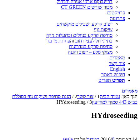
דריינבוקס ארגזי אגירה וחלחול
מכוון שורשים CT GREEN
פרויקטים
פתרונות
ייצוב קרקע ושבילים מוקשחים
שיקום נוף
סחיפת קרקע בנחלים ובתעלות ניקוז
בתי גידול לעצי רחוב והפחתת מי נגר
סחיפת קרקע במדרונות
מצוקי סלע – ייצוב והגנה
מאמרים
צור קשר
English
חיפוש באתר
תפריט
תפריט
מאמרים
הנך כאן:
עמוד הבית
1
/
צור קשר
2
/
הגנת סחיפה ושיקום נוף בסוללת
כביש 443 סמוך למודיעין
3
/
HYdroseeding
HYdroseeding
14 באוגוסט 2016
0 תגובות
/
/
על ידי
ayala