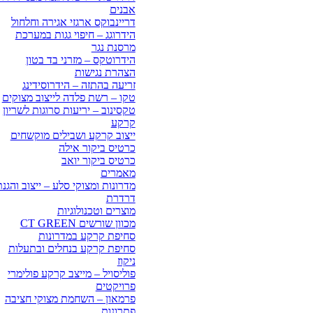
אבנים
דריינבוקס ארגזי אגירה וחלחול
הידרוגג – חיפוי גגות במערכת
מרסנת נגר
הידרוטקס – מזרני בד בטון
הצהרת נגישות
זריעה בהתזה – הידרוסידינג
טקו – רשת פלדה לייצוב מצוקים
טקסינוב – יריעות סרוגות לשריון
קרקע
ייצוב קרקע ושבילים מוקשחים
כרטיס ביקור אילה
כרטיס ביקור יואב
מאמרים
מדרונות ומצוקי סלע – ייצוב והגנ
דרדרת
מוצרים וטכנולוגיות
מכוון שורשים CT GREEN
סחיפת קרקע במדרונות
סחיפת קרקע בנחלים ובתעלות
ניקוז
פוליסויל – מייצב קרקע פולימרי
פרויקטים
פרמאון – השחמת מצוקי חציבה
פתרונות