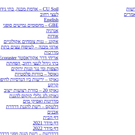
שות
CU Soil – אדמת מבנה, בתי גידו
מרים
לעצי רחוב
English
GBE – מחסומים גמישים סופגי
אנרגיה
אודות
אקוגג – גגות צומחים אקולוגיים
ארגזי מבנה – לטיפוח עצים בתת
מדרכות
אריחי דרך אקוראסטר Ecoraster
בתי גידול לעצי רחוב, הפחתת
הצפות ומי נגר וגגות ירוקים
גאוסל – כוורות פלסטיות
גאוקו – יריעות ביו הנדסיות לחיפו
קרקע
גאוקו 20 – כוורת רצועות ייצוב
גאוקו-לוג גלילי קוקוס להגנת
מדרונות ואפיקי מים
דלטקס – רשת להגנת דרדרת
אבנים
דף הבית
דף מידר 2021
דף מידר 2022
דרדרשת – רשת הגנה מפני דרדר