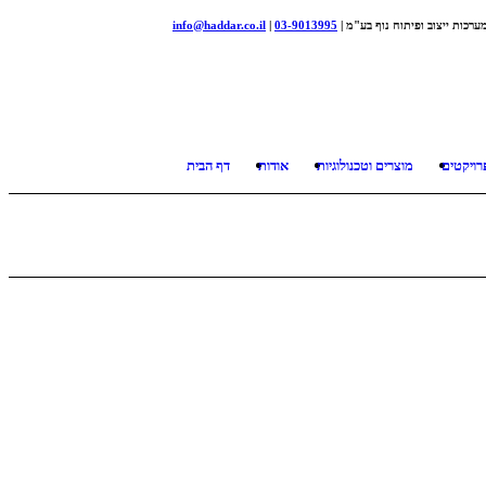
ערכות ייצוב ופיתוח נוף בע"מ |
03-9013995
|
info@haddar.co.il
רויקטים
מוצרים וטכנולוגיות
אודות
דף הבית