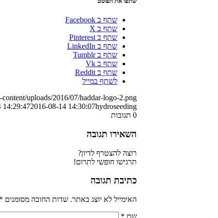
שתפו את הפוסט
שתף ב Facebook
שתף ב X
שתף ב Pinterest
שתף ב LinkedIn
שתף ב Tumblr
שתף ב Vk
שתף ב Reddit
לשתף במייל
p-content/uploads/2016/07/haddar-logo-2.png
 14:29:47
2016-08-14 14:30:07
hydroseeding
0
תגובות
השאירו תגובה
רוצה להצטרף לדיון?
תרגישו חופשי לתרום!
כתיבת תגובה
האימייל לא יוצג באתר.
שדות החובה מסומנים
*
שם
*