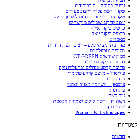
זריעה בהתזה – הידרוסידינג
טקו – רשת פלדה לייצוב מצוקים
טקסינוב – יריעות סרוגות לשריון קרקע
ייצוב קרקע ושבילים מוקשחים
כרטיס ביקור אילה
כרטיס ביקור יואב
מאמרים
מדרונות ומצוקי סלע – ייצוב והגנת דרדרת
מוצרים וטכנולוגיות
מכוון שורשים CT GREEN
סחיפת קרקע במדרונות
סחיפת קרקע בנחלים ובתעלות ניקוז
פוליסויל – מייצב קרקע פולימרי
פרויקטים
פרמאון – השחמת מצוקי חציבה
פתרונות
צור קשר
רשת קו – רשת קוקוס לצמחיה מטפסת
שיקום נוף
Products & Technologies
קטגוריות
חדשות