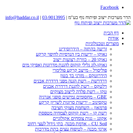
Facebook
הדר מערכות ייצוב ופיתוח נוף בע"מ |
03-9013995
|
info@haddar.co.il
דף הבית
אודות
מוצרים וטכנולוגיות
זריעה בהתזה – הידרוסידינג
גאוקו – יריעות ביו הנדסיות לחיפוי קרקע
גאוקו 20 – כוורת רצועות ייצוב
גאוקו-לוג גלילי קוקוס להגנת מדרונות ואפיקי מים
פוליסויל – מייצב קרקע פולימרי
הידרוטקס – מזרני בד בטון
דרדרשת – רשת הגנה מפני דרדרת אבנים
דלטקס – רשת להגנת דרדרת אבנים
טקו – רשת פלדה לייצוב מצוקים
GBE – מחסומים גמישים סופגי אנרגיה
טקסינוב – יריעות סרוגות לשריון קרקע
פרמאון – השחמת מצוקי חציבה
רשת קו – רשת קוקוס לצמחיה מטפסת
אקוגג – גגות צומחים אקולוגיים
CU Soil – אדמת מבנה, בתי גידול לעצי רחוב
ארגזי מבנה – לטיפוח עצים בתת מדרכות