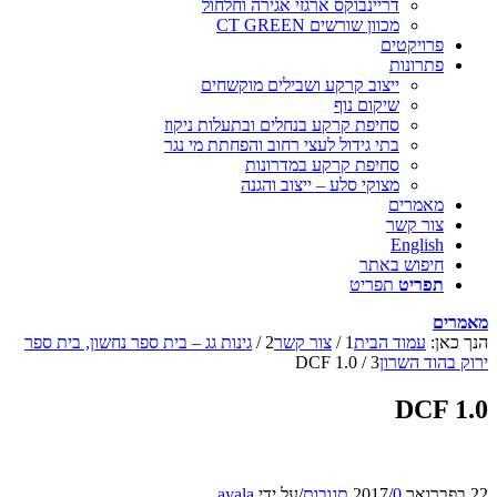
דריינבוקס ארגזי אגירה וחלחול
מכוון שורשים CT GREEN
פרויקטים
פתרונות
ייצוב קרקע ושבילים מוקשחים
שיקום נוף
סחיפת קרקע בנחלים ובתעלות ניקוז
בתי גידול לעצי רחוב והפחתת מי נגר
סחיפת קרקע במדרונות
מצוקי סלע – ייצוב והגנה
מאמרים
צור קשר
English
חיפוש באתר
תפריט
תפריט
מאמרים
הנך כאן:
עמוד הבית
1
/
צור קשר
2
/
גינות גג – בית ספר נחשון, בית ספר
ירוק בהוד השרון
3
/
DCF 1.0
DCF 1.0
22 בפברואר 2017
0 תגובות
/
/
על ידי
ayala