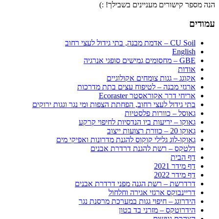
הנה מספר קישורים מעניינים בשבילך! :)
עמודים
CU Soil – אדמת מבנה, בתי גידול לעצי רחוב
English
GBE – מחסומים גמישים סופגי אנרגיה
אודות
אקוגג – גגות צומחים אקולוגיים
ארגזי מבנה – לטיפוח עצים בתת מדרכות
אריחי דרך אקוראסטר Ecoraster
בתי גידול לעצי רחוב, הפחתת הצפות ומי נגר וגגות ירוקים
גאוסל – כוורות פלסטיות
גאוקו – יריעות ביו הנדסיות לחיפוי קרקע
גאוקו 20 – כוורת רצועות ייצוב
גאוקו-לוג גלילי קוקוס להגנת מדרונות ואפיקי מים
דלטקס – רשת להגנת דרדרת אבנים
דף הבית
דף מידר 2021
דף מידר 2022
דרדרשת – רשת הגנה מפני דרדרת אבנים
דריינבוקס ארגזי אגירה וחלחול
הידרוגג – חיפוי גגות במערכת מרסנת נגר
הידרוטקס – מזרני בד בטון
הצהרת נגישות