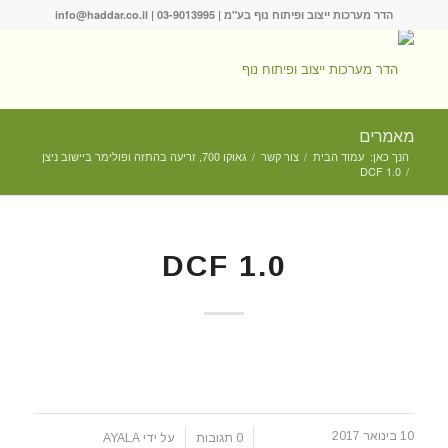
הדר מערכות ייצוב ופיתוח נוף בע"מ |
03-9013995
|
info@haddar.co.il
מאמרים
הנך כאן:
עמוד הבית
/
צור קשר
/
גאוקו 700, זריעה בהתזה ופולימר ביישוב ניצן
DCF 1.0
/
DCF 1.0
10 בינואר 2017
/
/
0 תגובות
על ידי
AYALA