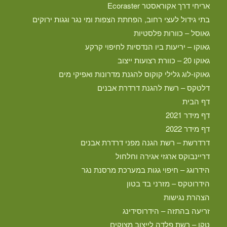
אריחי דרך אקוראסטר Ecoraster
בתי גידול לעצי רחוב, הפחתת הצפות ומי נגר וגגות ירוקים
גאוסל – כוורות פלסטיות
גאוקו – יריעות ביו הנדסיות לחיפוי קרקע
גאוקו 20 – כוורת רצועות ייצוב
גאוקו-לוג גלילי קוקוס להגנת מדרונות ואפיקי מים
דלטקס – רשת להגנת דרדרת אבנים
דף הבית
דף מידר 2021
דף מידר 2022
דרדרשת – רשת הגנה מפני דרדרת אבנים
דריינבוקס ארגזי אגירה וחלחול
הידרוגג – חיפוי גגות במערכת מרסנת נגר
הידרוטקס – מזרני בד בטון
הצהרת נגישות
זריעה בהתזה – הידרוסידינג
טקו – רשת פלדה לייצוב מצוקים