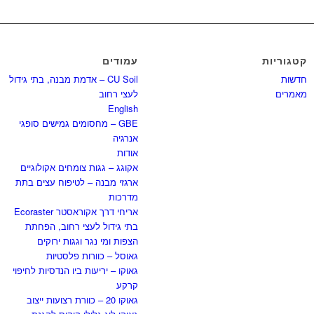
קטגוריות
עמודים
חדשות
CU Soil – אדמת מבנה, בתי גידול
מאמרים
לעצי רחוב
English
GBE – מחסומים גמישים סופגי
אנרגיה
אודות
אקוגג – גגות צומחים אקולוגיים
ארגזי מבנה – לטיפוח עצים בתת
מדרכות
אריחי דרך אקוראסטר Ecoraster
בתי גידול לעצי רחוב, הפחתת
הצפות ומי נגר וגגות ירוקים
גאוסל – כוורות פלסטיות
גאוקו – יריעות ביו הנדסיות לחיפוי
קרקע
גאוקו 20 – כוורת רצועות ייצוב