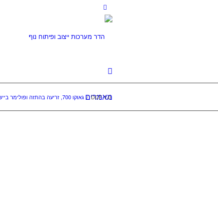
מאמרים
DCF 1.0
/
גאוקו 700, זריעה בהתזה ופולימר ביישוב ניצן