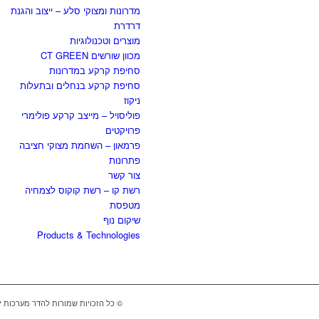
מדרונות ומצוקי סלע – ייצוב והגנת
דרדרת
מוצרים וטכנולוגיות
מכוון שורשים CT GREEN
סחיפת קרקע במדרונות
סחיפת קרקע בנחלים ובתעלות
ניקוז
פוליסויל – מייצב קרקע פולימרי
פרויקטים
פרמאון – השחמת מצוקי חציבה
פתרונות
צור קשר
רשת קו – רשת קוקוס לצמחיה
מטפסת
שיקום נוף
Products & Technologies
© כל הזכויות שמורות להדר מערכות יי