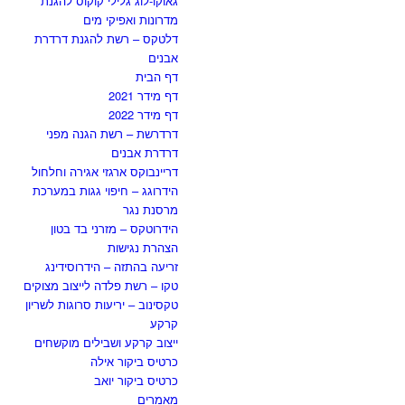
גאוקו-לוג גלילי קוקוס להגנת
מדרונות ואפיקי מים
דלטקס – רשת להגנת דרדרת
אבנים
דף הבית
דף מידר 2021
דף מידר 2022
דרדרשת – רשת הגנה מפני
דרדרת אבנים
דריינבוקס ארגזי אגירה וחלחול
הידרוגג – חיפוי גגות במערכת
מרסנת נגר
הידרוטקס – מזרני בד בטון
הצהרת נגישות
זריעה בהתזה – הידרוסידינג
טקו – רשת פלדה לייצוב מצוקים
טקסינוב – יריעות סרוגות לשריון
קרקע
ייצוב קרקע ושבילים מוקשחים
כרטיס ביקור אילה
כרטיס ביקור יואב
מאמרים