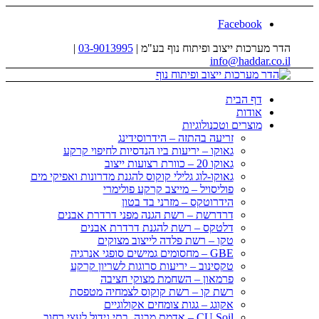
Facebook
הדר מערכות ייצוב ופיתוח נוף בע"מ |
03-9013995
|
info@haddar.co.il
דף הבית
אודות
מוצרים וטכנולוגיות
זריעה בהתזה – הידרוסידינג
גאוקו – יריעות ביו הנדסיות לחיפוי קרקע
גאוקו 20 – כוורת רצועות ייצוב
גאוקו-לוג גלילי קוקוס להגנת מדרונות ואפיקי מים
פוליסויל – מייצב קרקע פולימרי
הידרוטקס – מזרני בד בטון
דרדרשת – רשת הגנה מפני דרדרת אבנים
דלטקס – רשת להגנת דרדרת אבנים
טקו – רשת פלדה לייצוב מצוקים
GBE – מחסומים גמישים סופגי אנרגיה
טקסינוב – יריעות סרוגות לשריון קרקע
פרמאון – השחמת מצוקי חציבה
רשת קו – רשת קוקוס לצמחיה מטפסת
אקוגג – גגות צומחים אקולוגיים
CU Soil – אדמת מבנה, בתי גידול לעצי רחוב