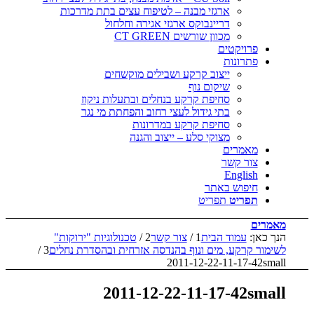
ארגזי מבנה – לטיפוח עצים בתת מדרכות
דריינבוקס ארגזי אגירה וחלחול
מכוון שורשים CT GREEN
פרויקטים
פתרונות
ייצוב קרקע ושבילים מוקשחים
שיקום נוף
סחיפת קרקע בנחלים ובתעלות ניקוז
בתי גידול לעצי רחוב והפחתת מי נגר
סחיפת קרקע במדרונות
מצוקי סלע – ייצוב והגנה
מאמרים
צור קשר
English
חיפוש באתר
תפריט
תפריט
מאמרים
הנך כאן:
עמוד הבית
1
/
צור קשר
2
/
טכנולוגיות "ירוקות"
לשימור קרקע, מים ונוף בהנדסה אזרחית ובהסדרת נחלים
3
/
2011-12-22-11-17-42small
2011-12-22-11-17-42small