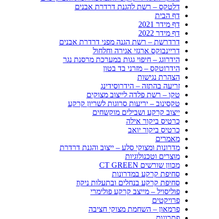
דלטקס – רשת להגנת דרדרת אבנים
דף הבית
דף מידר 2021
דף מידר 2022
דרדרשת – רשת הגנה מפני דרדרת אבנים
דריינבוקס ארגזי אגירה וחלחול
הידרוגג – חיפוי גגות במערכת מרסנת נגר
הידרוטקס – מזרני בד בטון
הצהרת נגישות
זריעה בהתזה – הידרוסידינג
טקו – רשת פלדה לייצוב מצוקים
טקסינוב – יריעות סרוגות לשריון קרקע
ייצוב קרקע ושבילים מוקשחים
כרטיס ביקור אילה
כרטיס ביקור יואב
מאמרים
מדרונות ומצוקי סלע – ייצוב והגנת דרדרת
מוצרים וטכנולוגיות
מכוון שורשים CT GREEN
סחיפת קרקע במדרונות
סחיפת קרקע בנחלים ובתעלות ניקוז
פוליסויל – מייצב קרקע פולימרי
פרויקטים
פרמאון – השחמת מצוקי חציבה
פתרונות