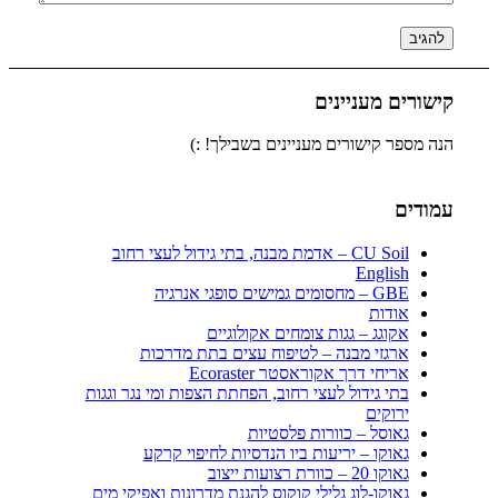
קישורים מעניינים
הנה מספר קישורים מעניינים בשבילך! :)
עמודים
CU Soil – אדמת מבנה, בתי גידול לעצי רחוב
English
GBE – מחסומים גמישים סופגי אנרגיה
אודות
אקוגג – גגות צומחים אקולוגיים
ארגזי מבנה – לטיפוח עצים בתת מדרכות
אריחי דרך אקוראסטר Ecoraster
בתי גידול לעצי רחוב, הפחתת הצפות ומי נגר וגגות
ירוקים
גאוסל – כוורות פלסטיות
גאוקו – יריעות ביו הנדסיות לחיפוי קרקע
גאוקו 20 – כוורת רצועות ייצוב
גאוקו-לוג גלילי קוקוס להגנת מדרונות ואפיקי מים