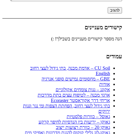
קישורים מעניינים
הנה מספר קישורים מעניינים בשבילך! :)
עמודים
CU Soil – אדמת מבנה, בתי גידול לעצי רחוב
English
GBE – מחסומים גמישים סופגי אנרגיה
אודות
אקוגג – גגות צומחים אקולוגיים
ארגזי מבנה – לטיפוח עצים בתת מדרכות
אריחי דרך אקוראסטר Ecoraster
בתי גידול לעצי רחוב, הפחתת הצפות ומי נגר וגגות
ירוקים
גאוסל – כוורות פלסטיות
גאוקו – יריעות ביו הנדסיות לחיפוי קרקע
גאוקו 20 – כוורת רצועות ייצוב
גאוקו-לוג גלילי קוקוס להגנת מדרונות ואפיקי מים