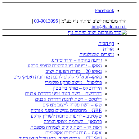
Facebook
הדר מערכות ייצוב ופיתוח נוף בע"מ |
03-9013995
|
info@haddar.co.il
דף הבית
אודות
מוצרים וטכנולוגיות
זריעה בהתזה – הידרוסידינג
גאוקו – יריעות ביו הנדסיות לחיפוי קרקע
גאוקו 20 – כוורת רצועות ייצוב
גאוקו-לוג גלילי קוקוס להגנת מדרונות ואפיקי מים
פוליסויל – מייצב קרקע פולימרי
הידרוטקס – מזרני בד בטון
דרדרשת – רשת הגנה מפני דרדרת אבנים
דלטקס – רשת להגנת דרדרת אבנים
טקו – רשת פלדה לייצוב מצוקים
GBE – מחסומים גמישים סופגי אנרגיה
טקסינוב – יריעות סרוגות לשריון קרקע
פרמאון – השחמת מצוקי חציבה
רשת קו – רשת קוקוס לצמחיה מטפסת
אקוגג – גגות צומחים אקולוגיים
CU Soil – אדמת מבנה, בתי גידול לעצי רחוב