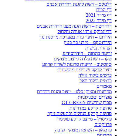
דלטקס – רשת להגנת דרדרת אבנים
דף הבית
דף מידר 2021
דף מידר 2022
דרדרשת – רשת הגנה מפני דרדרת אבנים
דריינבוקס ארגזי אגירה וחלחול
הידרוגג – חיפוי גגות במערכת מרסנת נגר
הידרוטקס – מזרני בד בטון
הצהרת נגישות
זריעה בהתזה – הידרוסידינג
טקו – רשת פלדה לייצוב מצוקים
טקסינוב – יריעות סרוגות לשריון קרקע
ייצוב קרקע ושבילים מוקשחים
כרטיס ביקור אילה
כרטיס ביקור יואב
מאמרים
מדרונות ומצוקי סלע – ייצוב והגנת דרדרת
מוצרים וטכנולוגיות
מכוון שורשים CT GREEN
סחיפת קרקע במדרונות
סחיפת קרקע בנחלים ובתעלות ניקוז
פוליסויל – מייצב קרקע פולימרי
פרויקטים
פרמאון – השחמת מצוקי חציבה
פתרונות