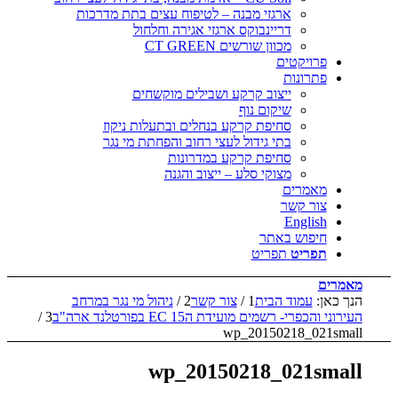
ארגזי מבנה – לטיפוח עצים בתת מדרכות
דריינבוקס ארגזי אגירה וחלחול
מכוון שורשים CT GREEN
פרויקטים
פתרונות
ייצוב קרקע ושבילים מוקשחים
שיקום נוף
סחיפת קרקע בנחלים ובתעלות ניקוז
בתי גידול לעצי רחוב והפחתת מי נגר
סחיפת קרקע במדרונות
מצוקי סלע – ייצוב והגנה
מאמרים
צור קשר
English
חיפוש באתר
תפריט
תפריט
מאמרים
הנך כאן:
עמוד הבית
1
/
צור קשר
2
/
ניהול מי נגר במרחב
העירוני והכפרי- רשמים מועידת הEC 15 בפורטלנד ארה"ב
3
/
wp_20150218_021small
wp_20150218_021small