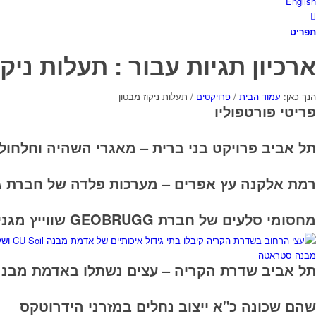
English
תפריט
ארכיון תגיות עבור : תעלות ניקו
הנך כאן:
עמוד הבית
/
פרויקטים
/
תעלות ניקוז מבטון
פריטי פורטפוליו
תל אביב פרויקט בני ברית – מאגרי השהיה וחלחול 
רמת אלקנה עץ אפרים – מערכות פלדה של חברת גא
מחסומי סלעים של חברת GEOBRUGG שווייץ מגנים על תושבי קיבוץ חפציבה
תל אביב שדרת הקריה – עצים נשתלו באדמת מבנה CU Soil ובארגזי מבנה סטראטה rata
שהם שכונה כ"א ייצוב נחלים במזרני הידרוטקס