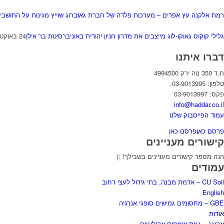
רמת אלקנה עץ אפרים – מערכות פלדה של חברת גאוברוג שוייץ מגינות על התושבי
גלילי קוקוס גאוקו-לוג מייצבים את מדרון חניון יהודית באוניברסיטת בר אילן
24 באוקטובר 2022 - 10:33
דברו איתנו
ת.ד 350 נוה ירק 4994500
טלפון: 03-9013995,
פקס: 03-9013997
info@haddar.co.il
עמוד הפייסבוק שלנו
פרסם כאן
פרסם כאן
קישורים מעניינים
הנה מספר קישורים מעניינים בשבילך! :)
עמודים
CU Soil – אדמת מבנה, בתי גידול לעצי רחוב
English
GBE – מחסומים גמישים סופגי אנרגיה
אודות
אקוגג – גגות צומחים אקולוגיים