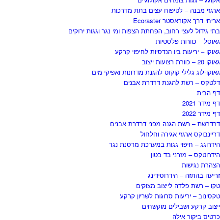
ארגזי מבנה – לטיפוח עצים בתת מדרכות
אריחי דרך אקוראסטר Ecoraster
בתי גידול לעצי רחוב, הפחתת הצפות ומי נגר וגגות ירוקים
גאוסל – כוורות פלסטיות
גאוקו – יריעות ביו הנדסיות לחיפוי קרקע
גאוקו 20 – כוורת רצועות ייצוב
גאוקו-לוג גלילי קוקוס להגנת מדרונות ואפיקי מים
דלטקס – רשת להגנת דרדרת אבנים
דף הבית
דף מידר 2021
דף מידר 2022
דרדרשת – רשת הגנה מפני דרדרת אבנים
דריינבוקס ארגזי אגירה וחלחול
הידרוגג – חיפוי גגות במערכת מרסנת נגר
הידרוטקס – מזרני בד בטון
הצהרת נגישות
זריעה בהתזה – הידרוסידינג
טקו – רשת פלדה לייצוב מצוקים
טקסינוב – יריעות סרוגות לשריון קרקע
ייצוב קרקע ושבילים מוקשחים
כרטיס ביקור אילה