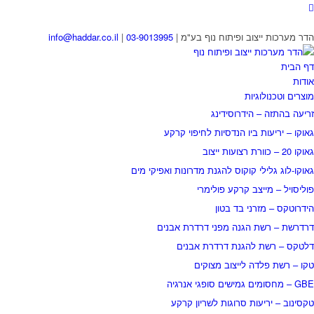
הדר מערכות ייצוב ופיתוח נוף בע"מ |
03-9013995
|
info@haddar.co.il
דף הבית
אודות
מוצרים וטכנולוגיות
זריעה בהתזה – הידרוסידינג
גאוקו – יריעות ביו הנדסיות לחיפוי קרקע
גאוקו 20 – כוורת רצועות ייצוב
גאוקו-לוג גלילי קוקוס להגנת מדרונות ואפיקי מים
פוליסויל – מייצב קרקע פולימרי
הידרוטקס – מזרני בד בטון
דרדרשת – רשת הגנה מפני דרדרת אבנים
דלטקס – רשת להגנת דרדרת אבנים
טקו – רשת פלדה לייצוב מצוקים
GBE – מחסומים גמישים סופגי אנרגיה
טקסינוב – יריעות סרוגות לשריון קרקע