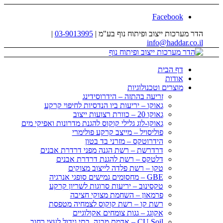
Facebook
הדר מערכות ייצוב ופיתוח נוף בע"מ |
03-9013995
|
info@haddar.co.il
דף הבית
אודות
מוצרים וטכנולוגיות
זריעה בהתזה – הידרוסידינג
גאוקו – יריעות ביו הנדסיות לחיפוי קרקע
גאוקו 20 – כוורת רצועות ייצוב
גאוקו-לוג גלילי קוקוס להגנת מדרונות ואפיקי מים
פוליסויל – מייצב קרקע פולימרי
הידרוטקס – מזרני בד בטון
דרדרשת – רשת הגנה מפני דרדרת אבנים
דלטקס – רשת להגנת דרדרת אבנים
טקו – רשת פלדה לייצוב מצוקים
GBE – מחסומים גמישים סופגי אנרגיה
טקסינוב – יריעות סרוגות לשריון קרקע
פרמאון – השחמת מצוקי חציבה
רשת קו – רשת קוקוס לצמחיה מטפסת
אקוגג – גגות צומחים אקולוגיים
CU Soil – אדמת מבנה, בתי גידול לעצי רחוב