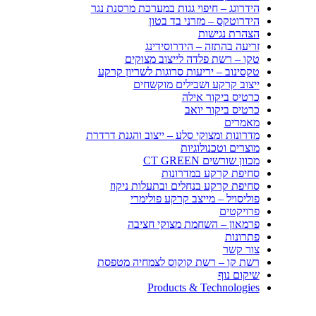
הידרוגג – חיפוי גגות במערכת מרסנת נגר
הידרוטקס – מזרני בד בטון
הצהרת נגישות
זריעה בהתזה – הידרוסידינג
טקו – רשת פלדה לייצוב מצוקים
טקסינוב – יריעות סרוגות לשריון קרקע
ייצוב קרקע ושבילים מוקשחים
כרטיס ביקור אילה
כרטיס ביקור יואב
מאמרים
מדרונות ומצוקי סלע – ייצוב והגנת דרדרת
מוצרים וטכנולוגיות
מכוון שורשים CT GREEN
סחיפת קרקע במדרונות
סחיפת קרקע בנחלים ובתעלות ניקוז
פוליסויל – מייצב קרקע פולימרי
פרויקטים
פרמאון – השחמת מצוקי חציבה
פתרונות
צור קשר
רשת קו – רשת קוקוס לצמחיה מטפסת
שיקום נוף
Products & Technologies