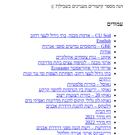
הנה מספר קישורים מעניינים בשבילך! :)
עמודים
CU Soil – אדמת מבנה, בתי גידול לעצי רחוב
English
GBE – מחסומים גמישים סופגי אנרגיה
אודות
אקוגג – גגות צומחים אקולוגיים
ארגזי מבנה – לטיפוח עצים בתת מדרכות
אריחי דרך אקוראסטר Ecoraster
בתי גידול לעצי רחוב, הפחתת הצפות ומי נגר וגגות
ירוקים
גאוסל – כוורות פלסטיות
גאוקו – יריעות ביו הנדסיות לחיפוי קרקע
גאוקו 20 – כוורת רצועות ייצוב
גאוקו-לוג גלילי קוקוס להגנת מדרונות ואפיקי מים
דלטקס – רשת להגנת דרדרת אבנים
דף הבית
דף מידר 2021
דף מידר 2022
דרדרשת – רשת הגנה מפני דרדרת אבנים
דריינבוקס ארגזי אגירה וחלחול