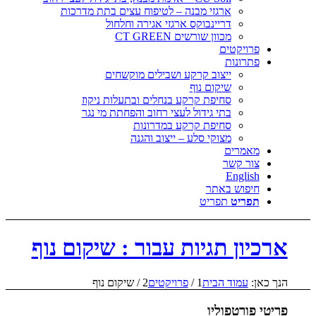
ארגזי מבנה – לטיפוח עצים בתת מדרכות
דריינבוקס ארגזי אגירה וחלחול
מכוון שורשים CT GREEN
פרויקטים
פתרונות
ייצוב קרקע ושבילים מוקשחים
שיקום נוף
סחיפת קרקע בנחלים ובתעלות ניקוז
בתי גידול לעצי רחוב והפחתת מי נגר
סחיפת קרקע במדרונות
מצוקי סלע – ייצוב והגנה
מאמרים
צור קשר
English
חיפוש באתר
תפריט
תפריט
ארכיון תגיות עבור : שיקום נוף
הנך כאן:
עמוד הבית
1
/
פרויקטים
2
/
שיקום נוף
פריטי פורטפוליו