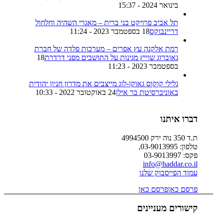
בינואר 2024 - 15:37
תל אביב פרויקט בני ברית – מאגרי השהיה וחלחול
דריינבוקס
18 בספטמבר 2023 - 11:24
רמת אלקנה עץ אפרים – מערכות פלדה של חברת
גאוברוג שוייץ מגינות על התושבים מפני דרדרת
18
בספטמבר 2023 - 11:23
גלילי קוקוס גאוקו-לוג מייצבים את מדרון חניון יהודית
באוניברסיטת בר אילן
24 באוקטובר 2022 - 10:33
דברו איתנו
ת.ד 350 נוה ירק 4994500
טלפון: 03-9013995,
פקס: 03-9013997
info@haddar.co.il
עמוד הפייסבוק שלנו
פרסם כאן
פרסם כאן
קישורים מעניינים