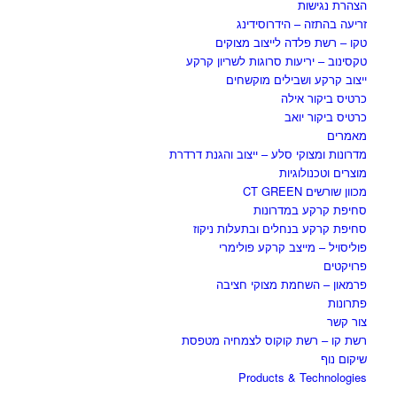
הצהרת נגישות
זריעה בהתזה – הידרוסידינג
טקו – רשת פלדה לייצוב מצוקים
טקסינוב – יריעות סרוגות לשריון קרקע
ייצוב קרקע ושבילים מוקשחים
כרטיס ביקור אילה
כרטיס ביקור יואב
מאמרים
מדרונות ומצוקי סלע – ייצוב והגנת דרדרת
מוצרים וטכנולוגיות
מכוון שורשים CT GREEN
סחיפת קרקע במדרונות
סחיפת קרקע בנחלים ובתעלות ניקוז
פוליסויל – מייצב קרקע פולימרי
פרויקטים
פרמאון – השחמת מצוקי חציבה
פתרונות
צור קשר
רשת קו – רשת קוקוס לצמחיה מטפסת
שיקום נוף
Products & Technologies