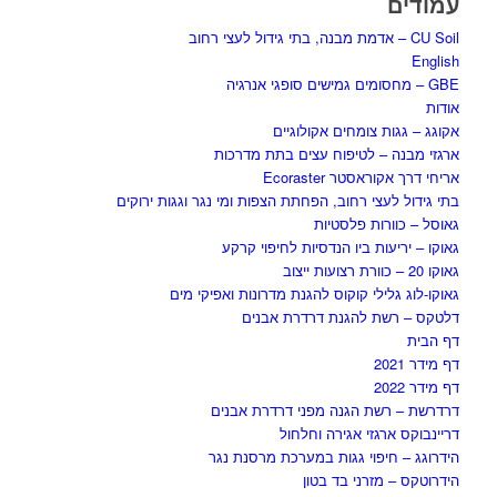
עמודים
CU Soil – אדמת מבנה, בתי גידול לעצי רחוב
English
GBE – מחסומים גמישים סופגי אנרגיה
אודות
אקוגג – גגות צומחים אקולוגיים
ארגזי מבנה – לטיפוח עצים בתת מדרכות
אריחי דרך אקוראסטר Ecoraster
בתי גידול לעצי רחוב, הפחתת הצפות ומי נגר וגגות ירוקים
גאוסל – כוורות פלסטיות
גאוקו – יריעות ביו הנדסיות לחיפוי קרקע
גאוקו 20 – כוורת רצועות ייצוב
גאוקו-לוג גלילי קוקוס להגנת מדרונות ואפיקי מים
דלטקס – רשת להגנת דרדרת אבנים
דף הבית
דף מידר 2021
דף מידר 2022
דרדרשת – רשת הגנה מפני דרדרת אבנים
דריינבוקס ארגזי אגירה וחלחול
הידרוגג – חיפוי גגות במערכת מרסנת נגר
הידרוטקס – מזרני בד בטון