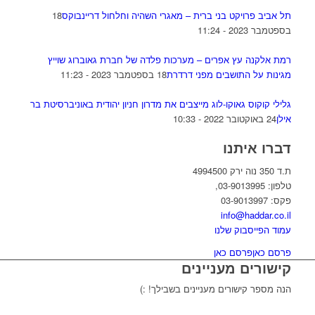
תל אביב פרויקט בני ברית – מאגרי השהיה וחלחול דריינבוקס
18
בספטמבר 2023 - 11:24
רמת אלקנה עץ אפרים – מערכות פלדה של חברת גאוברוג שוייץ
מגינות על התושבים מפני דרדרת
18 בספטמבר 2023 - 11:23
גלילי קוקוס גאוקו-לוג מייצבים את מדרון חניון יהודית באוניברסיטת בר
אילן
24 באוקטובר 2022 - 10:33
דברו איתנו
ת.ד 350 נוה ירק 4994500
טלפון: 03-9013995,
פקס: 03-9013997
info@haddar.co.il
עמוד הפייסבוק שלנו
פרסם כאן
פרסם כאן
קישורים מעניינים
הנה מספר קישורים מעניינים בשבילך! :)