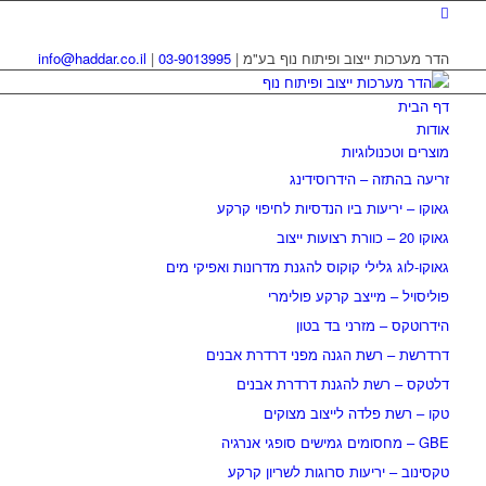
הדר מערכות ייצוב ופיתוח נוף בע"מ |
03-9013995
|
info@haddar.co.il
דף הבית
אודות
מוצרים וטכנולוגיות
זריעה בהתזה – הידרוסידינג
גאוקו – יריעות ביו הנדסיות לחיפוי קרקע
גאוקו 20 – כוורת רצועות ייצוב
גאוקו-לוג גלילי קוקוס להגנת מדרונות ואפיקי מים
פוליסויל – מייצב קרקע פולימרי
הידרוטקס – מזרני בד בטון
דרדרשת – רשת הגנה מפני דרדרת אבנים
דלטקס – רשת להגנת דרדרת אבנים
טקו – רשת פלדה לייצוב מצוקים
GBE – מחסומים גמישים סופגי אנרגיה
טקסינוב – יריעות סרוגות לשריון קרקע