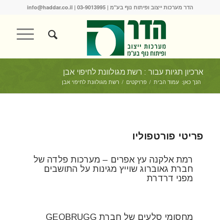
הדר מערכות ייצוב ופיתוח נוף בע"מ |
03-9013995
|
info@haddar.co.il
ארכיון תגיות עבור : רשת מגולוונת לחיפוי אבן
הנך כאן:
עמוד הבית
/
פרויקטים
/
רשת מגולוונת לחיפוי אבן
פריטי פורטפוליו
רמת אלקנה עץ אפרים – מערכות פלדה של
חברת גאוברוג שוייץ מגינות על התושבים
מפני דרדרת
מחסומי סלעים של חברת GEOBRUGG