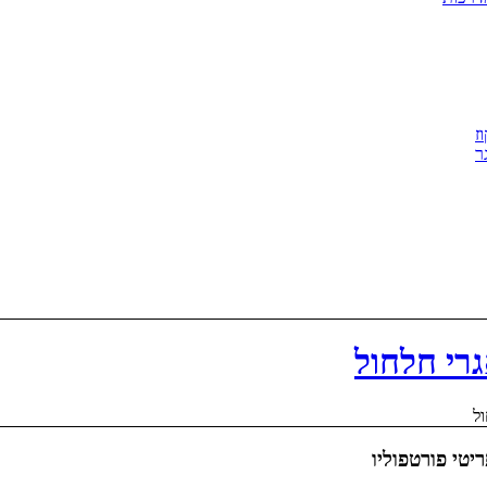
ז
ר
גרי חלחול
ל
יטי פורטפוליו