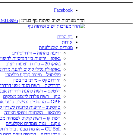
Facebook
הדר מערכות ייצוב ופיתוח נוף בע"מ |
-9013995
דף הבית
אודות
מוצרים וטכנולוגיות
זריעה בהתזה – הידרוסידינג
גאוקו – יריעות ביו הנדסיות לחיפו
גאוקו 20 – כוורת רצועות ייצוב
גאוקו-לוג גלילי קוקוס להגנת מדרונ
פוליסויל – מייצב קרקע פולימרי
הידרוטקס – מזרני בד בטון
דרדרשת – רשת הגנה מפני דרדרת
דלטקס – רשת להגנת דרדרת אבני
טקו – רשת פלדה לייצוב מצוקים
GBE – מחסומים גמישים סופגי אנרגיה
טקסינוב – יריעות סרוגות לשריון 
פרמאון – השחמת מצוקי חציבה
רשת קו – רשת קוקוס לצמחיה מט
אקוגג – גגות צומחים אקולוגיים
CU Soil – אדמת מבנה, בתי גידול לעצי רחוב
ארגזי מבנה – לטיפוח עצים בתת מ