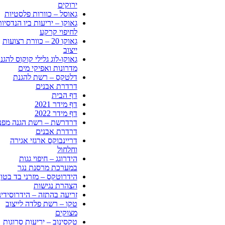
ירוקים
גאוסל – כוורות פלסטיות
גאוקו – יריעות ביו הנדסיו
לחיפוי קרקע
גאוקו 20 – כוורת רצועות
ייצוב
גאוקו-לוג גלילי קוקוס להגנ
מדרונות ואפיקי מים
דלטקס – רשת להגנת
דרדרת אבנים
דף הבית
דף מידר 2021
דף מידר 2022
דרדרשת – רשת הגנה מפני
דרדרת אבנים
דריינבוקס ארגזי אגירה
וחלחול
הידרוגג – חיפוי גגות
במערכת מרסנת נגר
הידרוטקס – מזרני בד בטון
הצהרת נגישות
זריעה בהתזה – הידרוסידינ
טקו – רשת פלדה לייצוב
מצוקים
טקסינוב – יריעות סרוגות