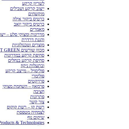
לשריון קרקע
ייצוב קרקע ושבילים
מוקשחים
כרטיס ביקור אילה
כרטיס ביקור יואב
מאמרים
מדרונות ומצוקי סלע – ייצו
והגנת דרדרת
מוצרים וטכנולוגיות
מכוון שורשים CT GREEN
סחיפת קרקע במדרונות
סחיפת קרקע בנחלים
ובתעלות ניקוז
פוליסויל – מייצב קרקע
פולימרי
פרויקטים
פרמאון – השחמת מצוקי
חציבה
פתרונות
צור קשר
רשת קו – רשת קוקוס
לצמחיה מטפסת
שיקום נוף
Products & Technologies