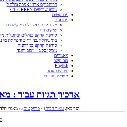
דריינבוקס ארגזי אגירה וחלחול
מכוון שורשים CT GREEN
פרויקטים
פתרונות
ייצוב קרקע ושבילים מוקשחים
שיקום נוף
סחיפת קרקע בנחלים ובתעלות ניקו
בתי גידול לעצי רחוב והפחתת מי נג
סחיפת קרקע במדרונות
מצוקי סלע – ייצוב והגנה
מאמרים
צור קשר
English
חיפוש באתר
תפריט
תפריט
ארכיון תגיות עבור : מא
הנך כאן:
עמוד הבית
1
/
פרויקטים
2
/
מאגרי חלחו
פר