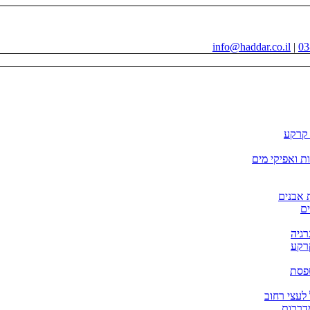
info@haddar.co.il
|
03
י קרקע
ות ואפיקי מים
 אבנים
ם
קרקע
פסת
דרכות