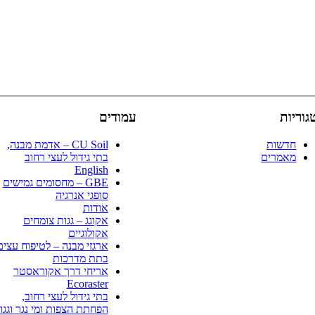
גוריות
עמודים
חדשות
CU Soil – אדמת מבנה,
מאמרים
בתי גידול לעצי רחוב
English
GBE – מחסומים גמישים
סופגי אנרגיה
אודות
אקוגג – גגות צומחים
אקולוגיים
ארגזי מבנה – לטיפוח עצים
בתת מדרכות
אריחי דרך אקוראסטר
Ecoraster
בתי גידול לעצי רחוב,
הפחתת הצפות ומי נגר וגגו