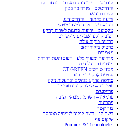
הידרוגג – חיפוי גגות במערכת מרסנת נגר
הידרוטקס – מזרני בד בטון
הצהרת נגישות
זריעה בהתזה – הידרוסידינג
טקו – רשת פלדה לייצוב מצוקים
טקסינוב – יריעות סרוגות לשריון קרקע
ייצוב קרקע ושבילים מוקשחים
כרטיס ביקור אילה
כרטיס ביקור יואב
מאמרים
מדרונות ומצוקי סלע – ייצוב והגנת דרדרת
מוצרים וטכנולוגיות
מכוון שורשים CT GREEN
סחיפת קרקע במדרונות
סחיפת קרקע בנחלים ובתעלות ניקוז
פוליסויל – מייצב קרקע פולימרי
פרויקטים
פרמאון – השחמת מצוקי חציבה
פתרונות
צור קשר
רשת קו – רשת קוקוס לצמחיה מטפסת
שיקום נוף
Products & Technologies