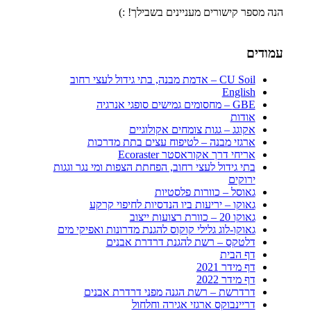
הנה מספר קישורים מעניינים בשבילך! :)
עמודים
CU Soil – אדמת מבנה, בתי גידול לעצי רחוב
English
GBE – מחסומים גמישים סופגי אנרגיה
אודות
אקוגג – גגות צומחים אקולוגיים
ארגזי מבנה – לטיפוח עצים בתת מדרכות
אריחי דרך אקוראסטר Ecoraster
בתי גידול לעצי רחוב, הפחתת הצפות ומי נגר וגגות
ירוקים
גאוסל – כוורות פלסטיות
גאוקו – יריעות ביו הנדסיות לחיפוי קרקע
גאוקו 20 – כוורת רצועות ייצוב
גאוקו-לוג גלילי קוקוס להגנת מדרונות ואפיקי מים
דלטקס – רשת להגנת דרדרת אבנים
דף הבית
דף מידר 2021
דף מידר 2022
דרדרשת – רשת הגנה מפני דרדרת אבנים
דריינבוקס ארגזי אגירה וחלחול