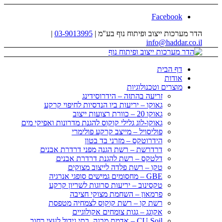
Facebook
הדר מערכות ייצוב ופיתוח נוף בע"מ |
03-9013995
|
info@haddar.co.il
דף הבית
אודות
מוצרים וטכנולוגיות
זריעה בהתזה – הידרוסידינג
גאוקו – יריעות ביו הנדסיות לחיפוי קרקע
גאוקו 20 – כוורת רצועות ייצוב
גאוקו-לוג גלילי קוקוס להגנת מדרונות ואפיקי מים
פוליסויל – מייצב קרקע פולימרי
הידרוטקס – מזרני בד בטון
דרדרשת – רשת הגנה מפני דרדרת אבנים
דלטקס – רשת להגנת דרדרת אבנים
טקו – רשת פלדה לייצוב מצוקים
GBE – מחסומים גמישים סופגי אנרגיה
טקסינוב – יריעות סרוגות לשריון קרקע
פרמאון – השחמת מצוקי חציבה
רשת קו – רשת קוקוס לצמחיה מטפסת
אקוגג – גגות צומחים אקולוגיים
CU Soil – אדמת מבנה, בתי גידול לעצי רחוב