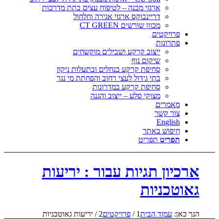
ארגזי מבנה – לטיפוח עצים בתת מדרכות
דריינבוקס ארגזי אגירה וחלחול
מכוון שורשים CT GREEN
פרויקטים
פתרונות
ייצוב קרקע ושבילים מוקשחים
שיקום נוף
סחיפת קרקע בנחלים ובתעלות ניקוז
בתי גידול לעצי רחוב והפחתת מי נגר
סחיפת קרקע במדרונות
מצוקי סלע – ייצוב והגנה
מאמרים
צור קשר
English
חיפוש באתר
תפריט
תפריט
ארכיון תגיות עבור : יריעות
גאוטכניות
הנך כאן:
עמוד הבית
1
/
פרויקטים
2
/
יריעות גאוטכניות